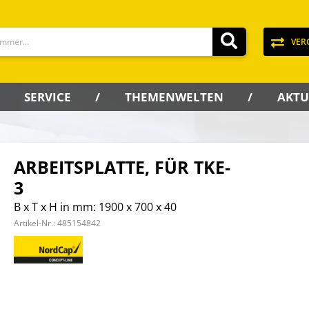
VER
SERVICE
THEMENWELTEN
AKTU
ARBEITSPLATTE, FÜR TKE-
3
B x T x H in mm: 1900 x 700 x 40
Artikel-Nr.:
485154842