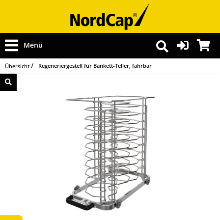
Menü
Regeneriergestell für Bankett-Teller, fahrbar
Übersicht