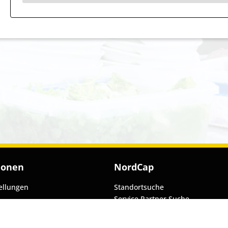
ionen
NordCap
ellungen
Standortsuche
Service Partner Suche
t
Fachhändlerkontakt
Seriennummernsuche