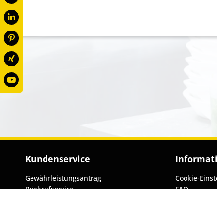
Kundenservice
Informat
Gewährleistungsantrag
Cookie-Einst
Rückrufservice
FAQ
Kontaktformular
Integrity Nex
WEEE-Reg. Nr. DE 92354725
Newsletter