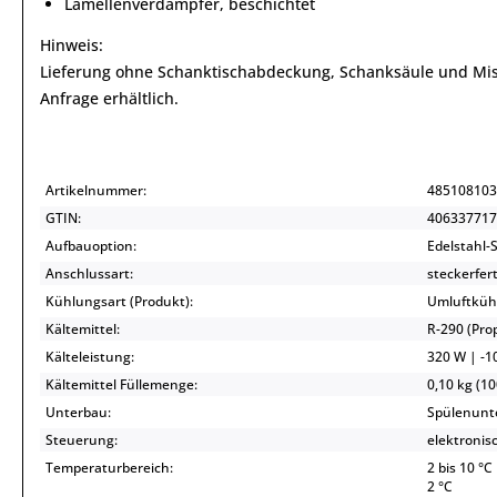
Lamellenverdampfer, beschichtet
Hinweis:
Lieferung ohne Schanktischabdeckung, Schanksäule und Misc
Anfrage erhältlich.
Artikelnummer:
485108103
GTIN:
406337717
Aufbauoption:
Edelstahl-
Anschlussart:
steckerfert
Kühlungsart (Produkt):
Umluftküh
Kältemittel:
R-290 (Pr
Kälteleistung:
320 W | -10
Kältemittel Füllemenge:
0,10 kg (10
Unterbau:
Spülenunte
Steuerung:
elektronis
Temperaturbereich:
2 bis 10 °C
2 °C