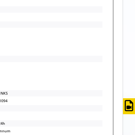
LINKS
1094
24h
annum