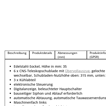
Beschreibung
Produktdetails
Abmessungen
Produktinfo
(mm)
(GPSR)
Edelstahl-Sockel, Höhe in mm: 35
6 x CNS-Teleskopschublade mit
Übervollauszug
, gelocht
wechselbar, Schubladen-Nutzhöhe oben: 315 mm, unten
3 x Kühlabteil
elektronische Steuerung
Digitalanzeige, beleuchteter Hauptschalter
bauseitiger Siphon und Ablauf erforderlich
automatische Abtauung, automatische Tauwasserverdun
Maschinenfach links