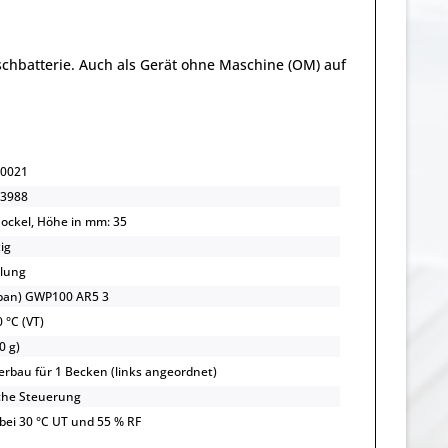
hbatterie. Auch als Gerät ohne Maschine (OM) auf
0021
3988
Sockel, Höhe in mm: 35
ig
lung
opan) GWP100 AR5 3
 °C (VT)
0 g)
rbau für 1 Becken (links angeordnet)
che Steuerung
 bei 30 °C UT und 55 % RF