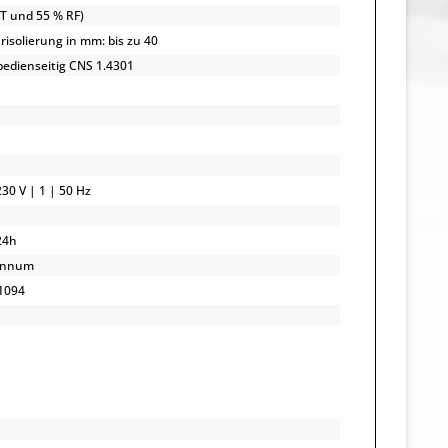
UT und 55 % RF)
risolierung in mm: bis zu 40
 bedienseitig CNS 1.4301
30 V | 1 | 50 Hz
24h
annum
1094