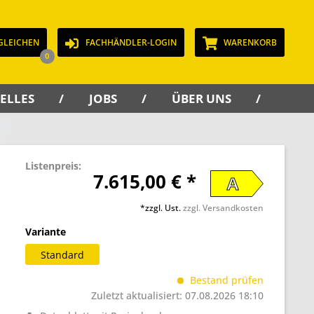
GLEICHEN
FACHHÄNDLER-LOGIN
WARENKORB
0
ELLES
JOBS
ÜBER UNS
KON
Listenpreis:
7.615,00 € *
A
*zzgl. Ust.
zzgl. Versandkosten
Variante
Standard
Bestand prüfen
Zuletzt aktualisiert: 07.08.2026 18:10