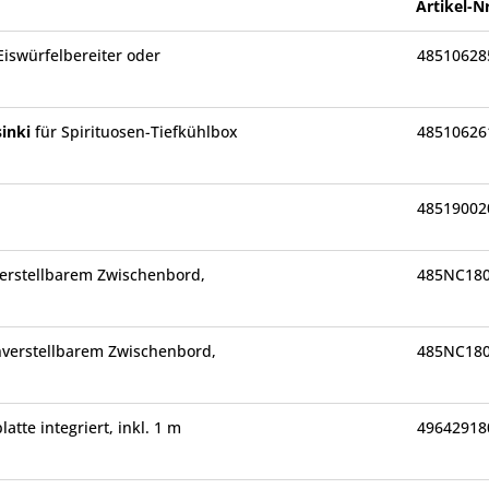
Artikel-Nr
Eiswürfelbereiter oder
48510628
sinki
für Spirituosen-Tiefkühlbox
48510626
48519002
erstellbarem Zwischenbord,
485NC18
verstellbarem Zwischenbord,
485NC18
atte integriert, inkl. 1 m
49642918