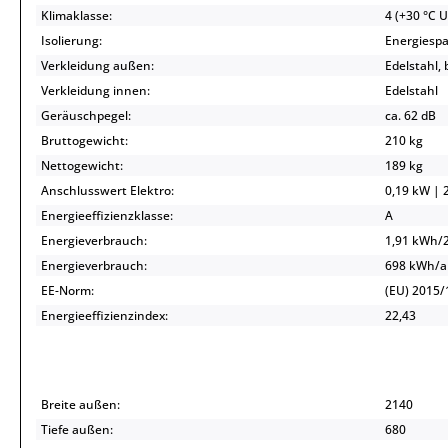
Klimaklasse:
4 (+30 °C 
Isolierung:
Energiespa
Verkleidung außen:
Edelstahl,
Verkleidung innen:
Edelstahl
Geräuschpegel:
ca. 62 dB
Bruttogewicht:
210 kg
Nettogewicht:
189 kg
Anschlusswert Elektro:
0,19 kW | 2
Energieeffizienzklasse:
A
Energieverbrauch:
1,91 kWh/
Energieverbrauch:
698 kWh/
EE-Norm:
(EU) 2015/
Energieeffizienzindex:
22,43
Breite außen:
2140
Tiefe außen:
680