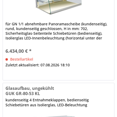
für GN 1/1 abnehmbare Panoramascheibe (kundenseitig),
rund, kundenseitig geschlossen, H in mm: 702,
Sicherheitsglas-Seitenteile Schiebetüren (bedienseitig),
Isolierglas LED-Innenbeleuchtung (horizontal unter der
Decke und den Zwischenetagen), 4000 K, Leuchtmittel weiß
(spezielles Leuchtmittel für Bäckereiprodukte auf Anfrage),
6.434,00 € *
elektrische Verkabelung, im Rundrohr nach unten...
Bestellartikel
Zuletzt aktualisiert: 07.08.2026 18:10
Glasaufbau, ungekühlt
GUK GR-80-53 KL
kundenseitig 4 Entnahmeklappen, bedienseitig
Schiebetüren aus Isolierglas, LED-Beleuchtung