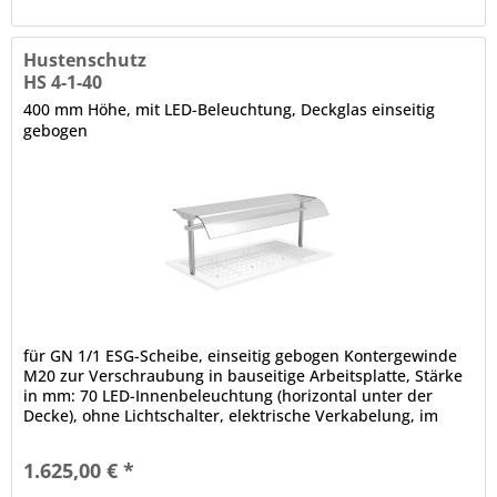
Hustenschutz
HS 4-1-40
400 mm Höhe, mit LED-Beleuchtung, Deckglas einseitig
gebogen
für GN 1/1 ESG-Scheibe, einseitig gebogen Kontergewinde
M20 zur Verschraubung in bauseitige Arbeitsplatte, Stärke
in mm: 70 LED-Innenbeleuchtung (horizontal unter der
Decke), ohne Lichtschalter, elektrische Verkabelung, im
Rundrohr nach unten lose herausgeführt, Rundrohrträger,
Ø in mm: 38 Etage mit gehärteter Glasscheibe, einseitig
1.625,00 € *
gebogen, in der Tiefe wahlweise fixierbar...