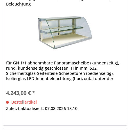
Beleuchtung
für GN 1/1 abnehmbare Panoramascheibe (kundenseitig),
rund, kundenseitig geschlossen, H in mm: 532,
Sicherheitsglas-Seitenteile Schiebetüren (bedienseitig),
Isolierglas LED-Innenbeleuchtung (horizontal unter der
Decke und den Zwischenetagen), 4000 K, Leuchtmittel weiß
(spezielles Leuchtmittel für Bäckereiprodukte auf Anfrage),
4.243,00 € *
elektrische Verkabelung, im Rundrohr nach unten...
Bestellartikel
Zuletzt aktualisiert: 07.08.2026 18:10