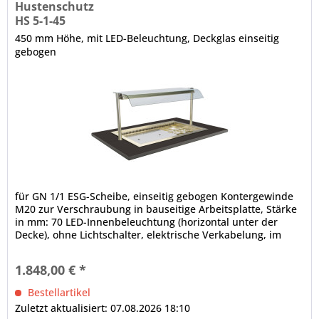
Hustenschutz
HS 5-1-45
450 mm Höhe, mit LED-Beleuchtung, Deckglas einseitig
gebogen
für GN 1/1 ESG-Scheibe, einseitig gebogen Kontergewinde
M20 zur Verschraubung in bauseitige Arbeitsplatte, Stärke
in mm: 70 LED-Innenbeleuchtung (horizontal unter der
Decke), ohne Lichtschalter, elektrische Verkabelung, im
Rundrohr nach unten lose herausgeführt, Rundrohrträger,
Ø in mm: 38 Etage mit gehärteter Glasscheibe, einseitig
1.848,00 € *
gebogen, in der Tiefe wahlweise fixierbar...
Bestellartikel
Zuletzt aktualisiert: 07.08.2026 18:10