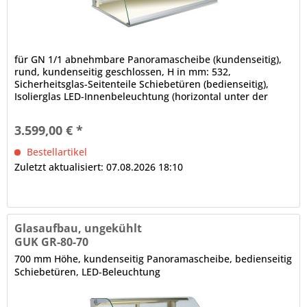
für GN 1/1 abnehmbare Panoramascheibe (kundenseitig),
rund, kundenseitig geschlossen, H in mm: 532,
Sicherheitsglas-Seitenteile Schiebetüren (bedienseitig),
Isolierglas LED-Innenbeleuchtung (horizontal unter der
Decke und den Zwischenetagen), 4000 K, Leuchtmittel weiß
(spezielles Leuchtmittel für Bäckereiprodukte auf Anfrage),
3.599,00 € *
elektrische Verkabelung, im Rundrohr nach unten...
Bestellartikel
Zuletzt aktualisiert: 07.08.2026 18:10
Glasaufbau, ungekühlt
GUK GR-80-70
700 mm Höhe, kundenseitig Panoramascheibe, bedienseitig
Schiebetüren, LED-Beleuchtung