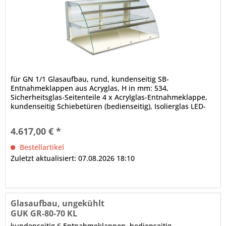
für GN 1/1 Glasaufbau, rund, kundenseitig SB-
Entnahmeklappen aus Acryglas, H in mm: 534,
Sicherheitsglas-Seitenteile 4 x Acrylglas-Entnahmeklappe,
kundenseitig Schiebetüren (bedienseitig), Isolierglas LED-
Innenbeleuchtung (horizontal unter der Decke und den
Zwischenetagen), 4000 K, Leuchtmittel weiß (spezielles
4.617,00 € *
Leuchtmittel für Bäckereiprodukte auf Anfrage),
elektrische...
Bestellartikel
Zuletzt aktualisiert: 07.08.2026 18:10
Glasaufbau, ungekühlt
GUK GR-80-70 KL
kundenseitig 6 Entnahmeklappen, bedienseitig