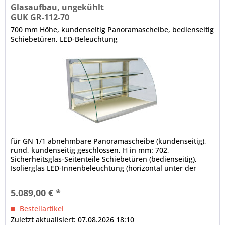
Glasaufbau, ungekühlt
GUK GR-112-70
700 mm Höhe, kundenseitig Panoramascheibe, bedienseitig
Schiebetüren, LED-Beleuchtung
für GN 1/1 abnehmbare Panoramascheibe (kundenseitig),
rund, kundenseitig geschlossen, H in mm: 702,
Sicherheitsglas-Seitenteile Schiebetüren (bedienseitig),
Isolierglas LED-Innenbeleuchtung (horizontal unter der
Decke und den Zwischenetagen), 4000 K, Leuchtmittel weiß
(spezielles Leuchtmittel für Bäckereiprodukte auf Anfrage),
5.089,00 € *
elektrische Verkabelung, im Rundrohr nach unten...
Bestellartikel
Zuletzt aktualisiert: 07.08.2026 18:10