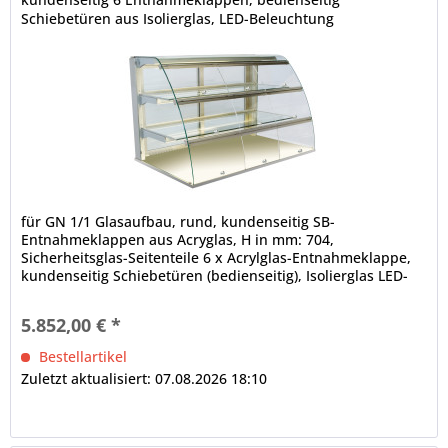
Schiebetüren aus Isolierglas, LED-Beleuchtung
für GN 1/1 Glasaufbau, rund, kundenseitig SB-
Entnahmeklappen aus Acryglas, H in mm: 704,
Sicherheitsglas-Seitenteile 6 x Acrylglas-Entnahmeklappe,
kundenseitig Schiebetüren (bedienseitig), Isolierglas LED-
Innenbeleuchtung (horizontal unter der Decke und den
Zwischenetagen), 4000 K, Leuchtmittel weiß (spezielles
5.852,00 € *
Leuchtmittel für Bäckereiprodukte auf Anfrage),
elektrische...
Bestellartikel
Zuletzt aktualisiert: 07.08.2026 18:10