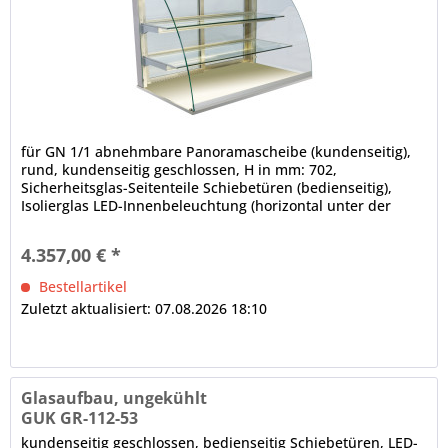
für GN 1/1 abnehmbare Panoramascheibe (kundenseitig),
rund, kundenseitig geschlossen, H in mm: 702,
Sicherheitsglas-Seitenteile Schiebetüren (bedienseitig),
Isolierglas LED-Innenbeleuchtung (horizontal unter der
Decke und den Zwischenetagen), 4000 K, Leuchtmittel weiß
(spezielles Leuchtmittel für Bäckereiprodukte auf Anfrage),
4.357,00 € *
elektrische Verkabelung, im Rundrohr nach unten...
Bestellartikel
Zuletzt aktualisiert: 07.08.2026 18:10
Glasaufbau, ungekühlt
GUK GR-112-53
kundenseitig geschlossen, bedienseitig Schiebetüren, LED-