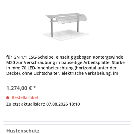
für GN 1/1 ESG-Scheibe, einseitig gebogen Kontergewinde
M20 zur Verschraubung in bauseitige Arbeitsplatte, Stärke
in mm: 70 LED-Innenbeleuchtung (horizontal unter der
Decke), ohne Lichtschalter, elektrische Verkabelung, im
Rundrohr nach unten lose herausgeführt, Rundrohrträger,
Ø in mm: 38 Etage mit gehärteter Glasscheibe, einseitig
1.274,00 € *
gebogen, in der Tiefe wahlweise fixierbar...
Bestellartikel
Zuletzt aktualisiert: 07.08.2026 18:10
Hustenschutz