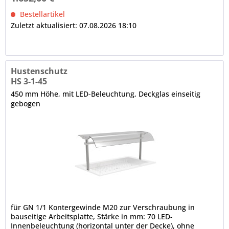
Tiefe wahlweise fixierbar Hinweis: Auch mit geradem oder...
Bestellartikel
Zuletzt aktualisiert: 07.08.2026 18:10
Hustenschutz
HS 3-1-45
450 mm Höhe, mit LED-Beleuchtung, Deckglas einseitig
gebogen
für GN 1/1 Kontergewinde M20 zur Verschraubung in
bauseitige Arbeitsplatte, Stärke in mm: 70 LED-
Innenbeleuchtung (horizontal unter der Decke), ohne