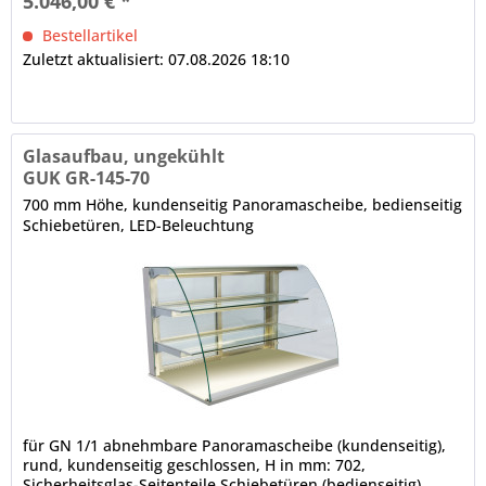
5.046,00 € *
elektrische Verkabelung, im Rundrohr nach unten...
Bestellartikel
Zuletzt aktualisiert: 07.08.2026 18:10
Glasaufbau, ungekühlt
GUK GR-145-70
700 mm Höhe, kundenseitig Panoramascheibe, bedienseitig
Schiebetüren, LED-Beleuchtung
für GN 1/1 abnehmbare Panoramascheibe (kundenseitig),
rund, kundenseitig geschlossen, H in mm: 702,
Sicherheitsglas-Seitenteile Schiebetüren (bedienseitig),