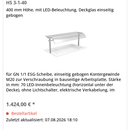
HS 3-1-40
400 mm Höhe, mit LED-Beleuchtung, Deckglas einseitig
gebogen
für GN 1/1 ESG-Scheibe, einseitig gebogen Kontergewinde
M20 zur Verschraubung in bauseitige Arbeitsplatte, Stärke
in mm: 70 LED-Innenbeleuchtung (horizontal unter der
Decke), ohne Lichtschalter, elektrische Verkabelung, im
Rundrohr nach unten lose herausgeführt, Rundrohrträger,
Ø in mm: 38 Etage mit gehärteter Glasscheibe, einseitig
1.424,00 € *
gebogen, in der Tiefe wahlweise fixierbar...
Bestellartikel
Zuletzt aktualisiert: 07.08.2026 18:10