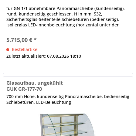
für GN 1/1 abnehmbare Panoramascheibe (kundenseitig),
rund, kundenseitig geschlossen, H in mm: 532,
Sicherheitsglas-Seitenteile Schiebetüren (bedienseitig),
Isolierglas LED-Innenbeleuchtung (horizontal unter der
Decke und den Zwischenetagen), 4000 K, Leuchtmittel weiß
(spezielles Leuchtmittel für Bäckereiprodukte auf Anfrage),
5.715,00 € *
elektrische Verkabelung, im Rundrohr nach unten...
Bestellartikel
Zuletzt aktualisiert: 07.08.2026 18:10
Glasaufbau, ungekühlt
GUK GR-177-70
700 mm Höhe, kundenseitig Panoramascheibe, bedienseitig
Schiebetüren, LED-Beleuchtung