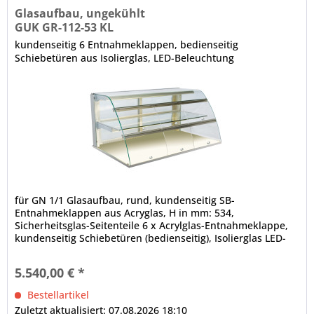
Glasaufbau, ungekühlt
GUK GR-112-53 KL
kundenseitig 6 Entnahmeklappen, bedienseitig
Schiebetüren aus Isolierglas, LED-Beleuchtung
für GN 1/1 Glasaufbau, rund, kundenseitig SB-
Entnahmeklappen aus Acryglas, H in mm: 534,
Sicherheitsglas-Seitenteile 6 x Acrylglas-Entnahmeklappe,
kundenseitig Schiebetüren (bedienseitig), Isolierglas LED-
Innenbeleuchtung (horizontal unter der Decke und den
Zwischenetagen), 4000 K, Leuchtmittel weiß (spezielles
5.540,00 € *
Leuchtmittel für Bäckereiprodukte auf Anfrage),
elektrische...
Bestellartikel
Zuletzt aktualisiert: 07.08.2026 18:10