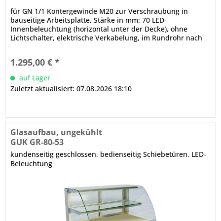
für GN 1/1 Kontergewinde M20 zur Verschraubung in
bauseitige Arbeitsplatte, Stärke in mm: 70 LED-
Innenbeleuchtung (horizontal unter der Decke), ohne
Lichtschalter, elektrische Verkabelung, im Rundrohr nach
unten lose herausgeführt, Rundrohrträger, Ø in mm: 38
Etage mit gehärteter Glasscheibe, einseitig gebogen, in der
1.295,00 € *
Tiefe wahlweise fixierbar Hinweis: Auch mit geradem oder...
auf Lager
Zuletzt aktualisiert: 07.08.2026 18:10
Glasaufbau, ungekühlt
GUK GR-80-53
kundenseitig geschlossen, bedienseitig Schiebetüren, LED-
Beleuchtung