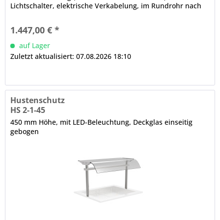
Lichtschalter, elektrische Verkabelung, im Rundrohr nach
unten lose herausgeführt, Rundrohrträger, Ø in mm: 38
Etage mit gehärteter Glasscheibe, einseitig gebogen, in der
1.447,00 € *
Tiefe wahlweise fixierbar Hinweis: Auch mit geradem oder...
auf Lager
Zuletzt aktualisiert: 07.08.2026 18:10
Hustenschutz
HS 2-1-45
450 mm Höhe, mit LED-Beleuchtung, Deckglas einseitig
gebogen