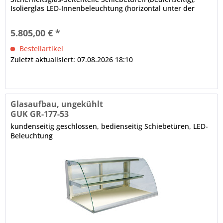
Isolierglas LED-Innenbeleuchtung (horizontal unter der
Decke und den Zwischenetagen), 4000 K, Leuchtmittel weiß
(spezielles Leuchtmittel für Bäckereiprodukte auf Anfrage),
5.805,00 € *
elektrische Verkabelung, im Rundrohr nach unten...
Bestellartikel
Zuletzt aktualisiert: 07.08.2026 18:10
Glasaufbau, ungekühlt
GUK GR-177-53
kundenseitig geschlossen, bedienseitig Schiebetüren, LED-
Beleuchtung