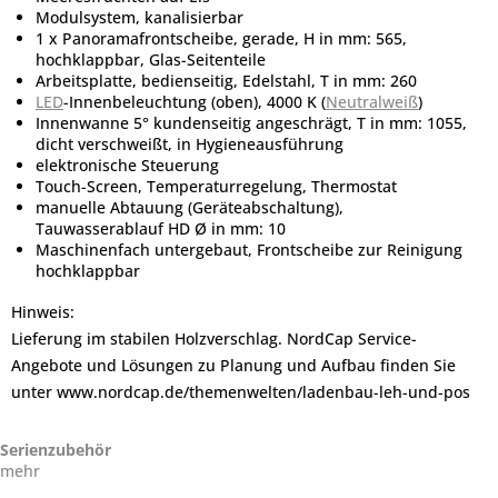
Modulsystem, kanalisierbar
1 x Panoramafrontscheibe, gerade, H in mm: 565,
hochklappbar, Glas-Seitenteile
Arbeitsplatte, bedienseitig, Edelstahl, T in mm: 260
LED
-Innenbeleuchtung (oben), 4000 K (
Neutralweiß
)
Innenwanne 5° kundenseitig angeschrägt, T in mm: 1055,
dicht verschweißt, in Hygieneausführung
elektronische Steuerung
Touch-Screen, Temperaturregelung, Thermostat
manuelle Abtauung (Geräteabschaltung),
Tauwasserablauf HD Ø in mm: 10
Maschinenfach untergebaut, Frontscheibe zur Reinigung
hochklappbar
Hinweis:
Lieferung im stabilen Holzverschlag. NordCap Service-
Angebote und Lösungen zu Planung und Aufbau finden Sie
unter www.nordcap.de/themenwelten/ladenbau-leh-und-pos
Serienzubehör
mehr