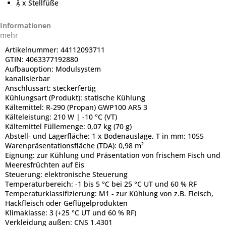
 x Stellfüße
Informationen
mehr
Artikelnummer:
44112093711
GTIN:
4063377192880
Aufbauoption:
Modulsystem
kanalisierbar
Anschlussart:
steckerfertig
Kühlungsart (Produkt):
statische Kühlung
Kältemittel:
R-290 (Propan) GWP100 AR5 3
Kälteleistung:
210 W | -10 °C (VT)
Kältemittel Füllemenge:
0,07 kg (70 g)
Abstell- und Lagerfläche:
1 x Bodenauslage, T in mm: 1055
Warenpräsentationsfläche (TDA):
0,98 m²
Eignung:
zur Kühlung und Präsentation von frischem Fisch und
Meeresfrüchten auf Eis
Steuerung:
elektronische Steuerung
Temperaturbereich:
-1 bis 5 °C bei 25 °C UT und 60 % RF
Temperaturklassifizierung:
M1 - zur Kühlung von z.B. Fleisch,
Hackfleisch oder Geflügelprodukten
Klimaklasse:
3 (+25 °C UT und 60 % RF)
Verkleidung außen:
CNS 1.4301