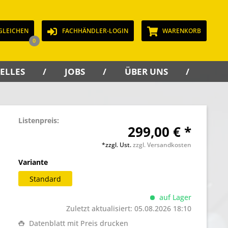
GLEICHEN
FACHHÄNDLER-LOGIN
WARENKORB
0
ELLES
JOBS
ÜBER UNS
KON
Listenpreis:
299,00 € *
*zzgl. Ust.
zzgl. Versandkosten
Variante
Standard
auf Lager
Zuletzt aktualisiert: 05.08.2026 18:10
Datenblatt mit Preis drucken