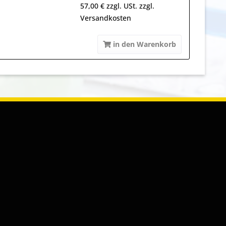
57,00 € zzgl. USt. zzgl.
Versandkosten
in den Warenkorb