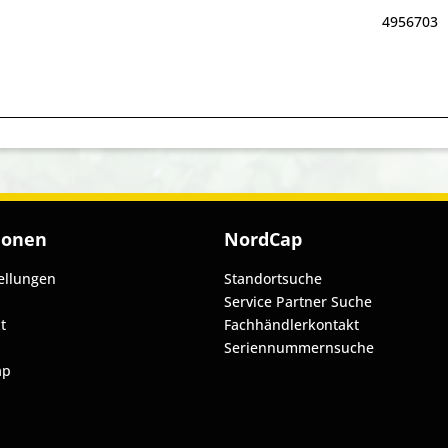
4956703
ionen
NordCap
ellungen
Standortsuche
Service Partner Suche
t
Fachhändlerkontakt
Seriennummernsuche
ap