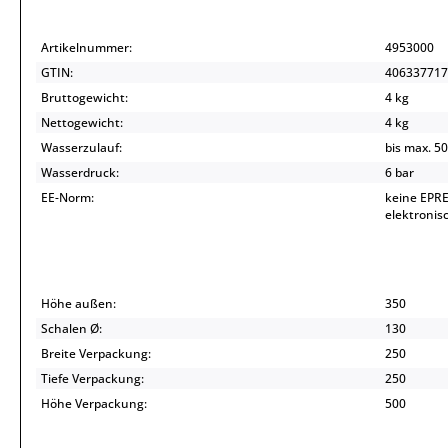
Artikelnummer:
4953000
GTIN:
406337717
Bruttogewicht:
4 kg
Nettogewicht:
4 kg
Wasserzulauf:
bis max. 50
Wasserdruck:
6 bar
EE-Norm:
keine EPRE
elektroni
Höhe außen:
350
Schalen Ø:
130
Breite Verpackung:
250
Tiefe Verpackung:
250
Höhe Verpackung:
500