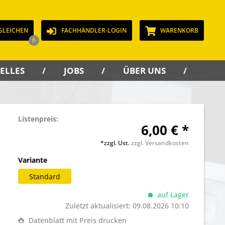
GLEICHEN
FACHHÄNDLER-LOGIN
WARENKORB
0
ELLES
JOBS
ÜBER UNS
KON
Listenpreis:
6,00 € *
*zzgl. Ust.
zzgl. Versandkosten
Variante
Standard
auf Lager
Zuletzt aktualisiert: 09.08.2026 10:10
Datenblatt mit Preis drucken