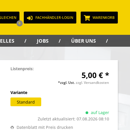
GLEICHEN
FACHHÄNDLER-LOGIN
WARENKORB
0
ELLES
JOBS
ÜBER UNS
KON
Listenpreis:
5,00 € *
*zzgl. Ust.
zzgl. Versandkosten
Variante
Standard
auf Lager
Zuletzt aktualisiert: 07.08.2026 08:10
Datenblatt mit Preis drucken