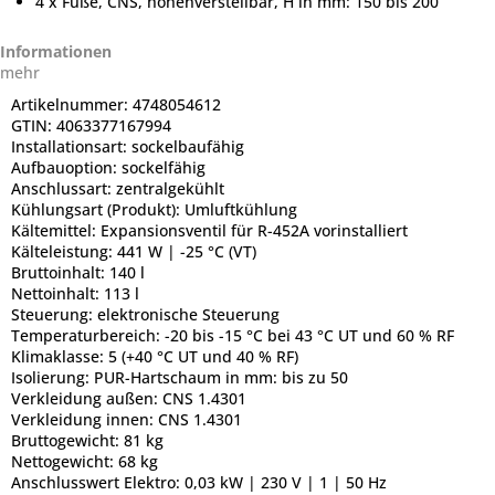
4 x Füße, CNS, höhenverstellbar, H in mm: 150 bis 200
Informationen
mehr
Artikelnummer:
4748054612
GTIN:
4063377167994
Installationsart:
sockelbaufähig
Aufbauoption:
sockelfähig
Anschlussart:
zentralgekühlt
Kühlungsart (Produkt):
Umluftkühlung
Kältemittel:
Expansionsventil für R-452A vorinstalliert
Kälteleistung:
441 W | -25 °C (VT)
Bruttoinhalt:
140 l
Nettoinhalt:
113 l
Steuerung:
elektronische Steuerung
Temperaturbereich:
-20 bis -15 °C bei 43 °C UT und 60 % RF
Klimaklasse:
5 (+40 °C UT und 40 % RF)
Isolierung:
PUR-Hartschaum in mm: bis zu 50
Verkleidung außen:
CNS 1.4301
Verkleidung innen:
CNS 1.4301
Bruttogewicht:
81 kg
Nettogewicht:
68 kg
Anschlusswert Elektro:
0,03 kW | 230 V | 1 | 50 Hz