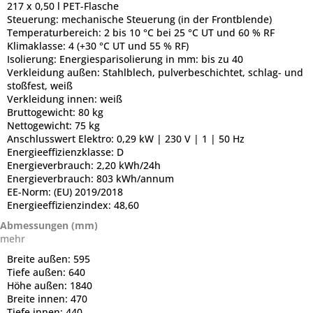
217 x 0,50 l PET-Flasche
Steuerung:
mechanische Steuerung (in der Frontblende)
Temperaturbereich:
2 bis 10 °C bei 25 °C UT und 60 % RF
Klimaklasse:
4 (+30 °C UT und 55 % RF)
Isolierung:
Energiesparisolierung in mm: bis zu 40
Verkleidung außen:
Stahlblech, pulverbeschichtet, schlag- und
stoßfest, weiß
Verkleidung innen:
weiß
Bruttogewicht:
80 kg
Nettogewicht:
75 kg
Anschlusswert Elektro:
0,29 kW | 230 V | 1 | 50 Hz
Energieeffizienzklasse:
D
Energieverbrauch:
2,20 kWh/24h
Energieverbrauch:
803 kWh/annum
EE-Norm:
(EU) 2019/2018
Energieeffizienzindex:
48,60
Abmessungen (mm)
mehr
Breite außen:
595
Tiefe außen:
640
Höhe außen:
1840
Breite innen:
470
Tiefe innen:
440