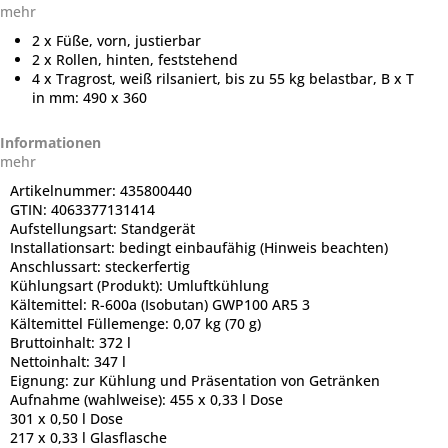
mehr
2 x Füße, vorn, justierbar
2 x Rollen, hinten, feststehend
4 x Tragrost, weiß rilsaniert, bis zu 55 kg belastbar, B x T
in mm: 490 x 360
Informationen
mehr
Artikelnummer:
435800440
GTIN:
4063377131414
Aufstellungsart:
Standgerät
Installationsart:
bedingt einbaufähig (Hinweis beachten)
Anschlussart:
steckerfertig
Kühlungsart (Produkt):
Umluftkühlung
Kältemittel:
R-600a (Isobutan) GWP100 AR5 3
Kältemittel Füllemenge:
0,07 kg (70 g)
Bruttoinhalt:
372 l
Nettoinhalt:
347 l
Eignung:
zur Kühlung und Präsentation von Getränken
Aufnahme (wahlweise):
455 x 0,33 l Dose
301 x 0,50 l Dose
217 x 0,33 l Glasflasche