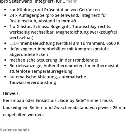
(pro Seitenwand, integriert) für...
mehr
zur Kühlung und Präsentation von Getränken
24 x Auflagerippe (pro Seitenwand, integriert) für
Rosteinschub, Abstand in mm: 48
1 x Glastür, Schloss, Bügelgriff, Türanschlag rechts,
werkseitig wechselbar, Magnetdichtung (werkzeugfrei
wechselbar)
LED
-Innenbeleuchtung (vertikal am Türrahmen), 6500 K
tiefgezogener Innenbehälter mit Kompressorstufe,
abgerundete Ecken
mechanische Steuerung (in der Frontblende)
Betriebsanzeige, Außenthermometer, Innenthermostat,
stufenlose Temperaturregelung
automatische Abtauung, automatische
Tauwasserverdunstung
Hinweis:
Bei Einbau oder Einsatz als „Side-by-Side“-Einheit muss
bauseitig ein Seiten- und Zwischenabstand von jeweils 25 mm
eingehalten werden.
Serienzubehör