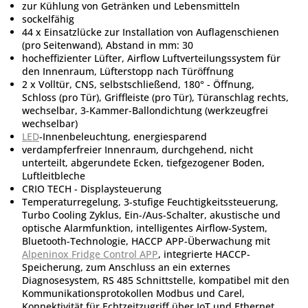
zur Kühlung von Getränken und Lebensmitteln
sockelfähig
44 x Einsatzlücke zur Installation von Auflagenschienen
(pro Seitenwand), Abstand in mm: 30
hocheffizienter Lüfter, Airflow Luftverteilungssystem für
den Innenraum, Lüfterstopp nach Türöffnung
2 x Volltür, CNS, selbstschließend, 180° - Öffnung,
Schloss (pro Tür), Griffleiste (pro Tür), Türanschlag rechts,
wechselbar, 3-Kammer-Ballondichtung (werkzeugfrei
wechselbar)
LED
-Innenbeleuchtung, energiesparend
verdampferfreier Innenraum, durchgehend, nicht
unterteilt, abgerundete Ecken, tiefgezogener Boden,
Luftleitbleche
CRIO TECH - Displaysteuerung
Temperaturregelung, 3-stufige Feuchtigkeitssteuerung,
Turbo Cooling Zyklus, Ein-/Aus-Schalter, akustische und
optische Alarmfunktion, intelligentes Airflow-System,
Bluetooth-Technologie, HACCP APP-Überwachung mit
Alpeninox Fridge Control APP
, integrierte HACCP-
Speicherung, zum Anschluss an ein externes
Diagnosesystem, RS 485 Schnittstelle, kompatibel mit den
Kommunikationsprotokollen Modbus und Carel,
Konnektivität für Echtzeitzugriff über IoT und Ethernet