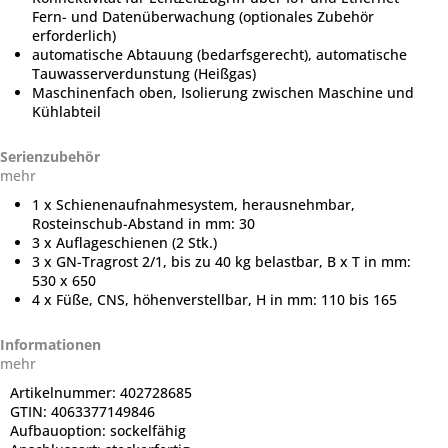
Fern- und Datenüberwachung (optionales Zubehör
erforderlich)
automatische Abtauung (bedarfsgerecht), automatische
Tauwasserverdunstung (Heißgas)
Maschinenfach oben, Isolierung zwischen Maschine und
Kühlabteil
Serienzubehör
mehr
1 x Schienenaufnahmesystem, herausnehmbar,
Rosteinschub-Abstand in mm: 30
3 x Auflageschienen (2 Stk.)
3 x GN-Tragrost 2/1, bis zu 40 kg belastbar, B x T in mm:
530 x 650
4 x Füße, CNS, höhenverstellbar, H in mm: 110 bis 165
Informationen
mehr
Artikelnummer:
402728685
GTIN:
4063377149846
Aufbauoption:
sockelfähig