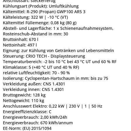
Anschlussart:
steckerfertig
Kühlungsart (Produkt):
Umluftkühlung
Kältemittel:
R-290 (Propan) GWP100 AR5 3
Kälteleistung:
322 W | -10 °C (VT)
Kältemittel Füllemenge:
0,08 kg (80 g)
Abstell- und Lagerfläche:
1 x Schienenaufnahmesystem,
Rosteinschub-Abstand in mm: 30
Bruttoinhalt:
670 l
Nettoinhalt:
497 l
Eignung:
zur Kühlung von Getränken und Lebensmitteln
Steuerung:
CRIO TECH - Displaysteuerung
Temperaturbereich:
-2 bis 10 °C bei 43 °C UT und 60 % RF
Klimaklasse:
5 (+40 °C UT und 40 % RF)
relative Luftfeuchtigkeit:
70 - 90 %
Isolierung:
Cyclopentan-Hartschaum in mm: bis zu 75
Verkleidung außen:
CNS 1.4301
Verkleidung innen:
CNS 1.4301
Bruttogewicht:
128 kg
Nettogewicht:
110 kg
Anschlusswert Elektro:
0,22 kW | 230 V | 1 | 50 Hz
Energieeffizienzklasse:
C
Energieverbrauch:
2,00 kWh/24h
Energieverbrauch:
670 kWh/annum
EE-Norm:
(EU) 2015/1094