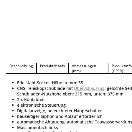
Beschreibung
Produktdetails
Abmessungen
Produktinfo
(mm)
(GPSR)
Edelstahl-Sockel, Höhe in mm: 35
CNS-Teleskopschublade mit
Übervollauszug
, gelochte Se
Schubladen-Nutzhöhe oben: 315 mm, unten: 375 mm
2 x Kühlabteil
elektronische Steuerung
Digitalanzeige, beleuchteter Hauptschalter
bauseitiger Siphon und Ablauf erforderlich
automatische Abtauung, automatische Tauwasserverdun
Maschinenfach links