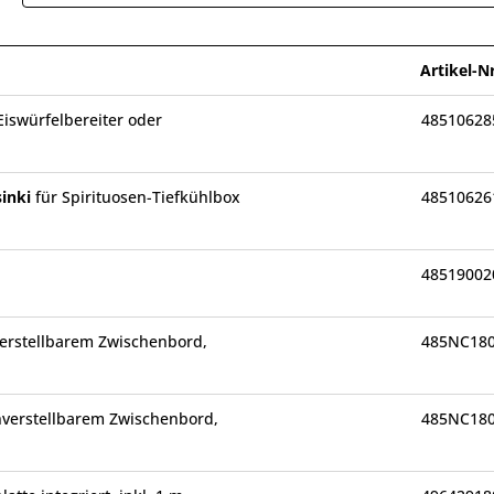
Artikel-Nr
Eiswürfelbereiter oder
48510628
sinki
für Spirituosen-Tiefkühlbox
48510626
48519002
erstellbarem Zwischenbord,
485NC18
verstellbarem Zwischenbord,
485NC18