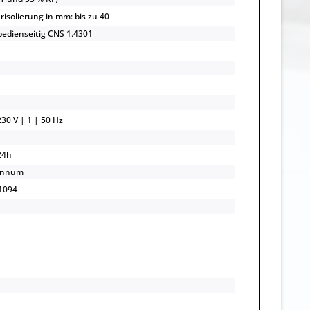
risolierung in mm: bis zu 40
 bedienseitig CNS 1.4301
30 V | 1 | 50 Hz
24h
annum
1094