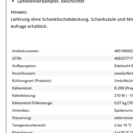
Lamellenverdampfer, beschichtet
Hinweis:
Lieferung ohne Schanktischabdeckung, Schanksäule und Misc
Anfrage erhältlich.
Artikelnummer:
485108002
GTIN:
406337717
Aufbauoption:
Edelstahl-
Anschlussart:
steckerfert
Kühlungsart (Produkt):
Umluftküh
Kältemittel:
R-290 (Pr
Kälteleistung:
210 W | -10
Kältemittel Füllemenge:
0,07 kg (70
Unterbau:
Spülenunte
Steuerung:
elektronis
Temperaturbereich:
2 bis 10 °C
Klimaklasse:
4 (+30 °C 