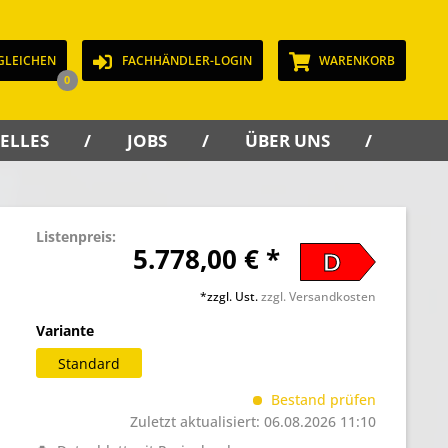
GLEICHEN
FACHHÄNDLER-LOGIN
WARENKORB
0
ELLES
JOBS
ÜBER UNS
KON
Listenpreis:
5.778,00 € *
D
*zzgl. Ust.
zzgl. Versandkosten
Variante
Standard
Bestand prüfen
Zuletzt aktualisiert: 06.08.2026 11:10