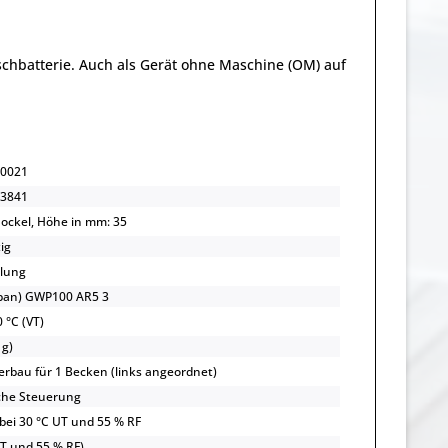
hbatterie. Auch als Gerät ohne Maschine (OM) auf
0021
3841
Sockel, Höhe in mm: 35
ig
lung
opan) GWP100 AR5 3
 °C (VT)
 g)
rbau für 1 Becken (links angeordnet)
che Steuerung
 bei 30 °C UT und 55 % RF
UT und 55 % RF)