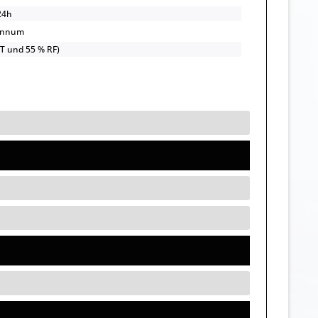
24h
annum
UT und 55 % RF)