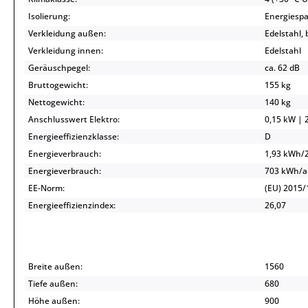
Isolierung:
Energiespa
Verkleidung außen:
Edelstahl,
Verkleidung innen:
Edelstahl
Geräuschpegel:
ca. 62 dB
Bruttogewicht:
155 kg
Nettogewicht:
140 kg
Anschlusswert Elektro:
0,15 kW | 2
Energieeffizienzklasse:
D
Energieverbrauch:
1,93 kWh/
Energieverbrauch:
703 kWh/
EE-Norm:
(EU) 2015/
Energieeffizienzindex:
26,07
Breite außen:
1560
Tiefe außen:
680
Höhe außen:
900