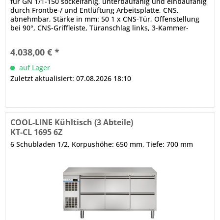
für GN 1/1-150 sockelfähig, unterbaufähig und einbaufähig
durch Frontbe-/ und Entlüftung Arbeitsplatte, CNS,
abnehmbar, Stärke in mm: 50 1 x CNS-Tür, Offenstellung
bei 90°, CNS-Griffleiste, Türanschlag links, 3-Kammer-
Ballondichtung (werkzeugfrei wechselbar) 4 x CNS-
Halbschublade mit Teleskopzug, 3-Kammer-Ballondichtung,
4.038,00 € *
CNS-Griffleiste, maximale Tragfähigkeit der Schubladen...
auf Lager
Zuletzt aktualisiert: 07.08.2026 18:10
COOL-LINE Kühltisch (3 Abteile)
KT-CL 1695 6Z
6 Schubladen 1/2, Korpushöhe: 650 mm, Tiefe: 700 mm