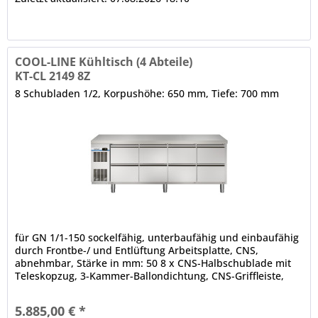
COOL-LINE Kühltisch (4 Abteile)
KT-CL 2149 8Z
8 Schubladen 1/2, Korpushöhe: 650 mm, Tiefe: 700 mm
für GN 1/1-150 sockelfähig, unterbaufähig und einbaufähig
durch Frontbe-/ und Entlüftung Arbeitsplatte, CNS,
abnehmbar, Stärke in mm: 50 8 x CNS-Halbschublade mit
Teleskopzug, 3-Kammer-Ballondichtung, CNS-Griffleiste,
maximale Tragfähigkeit der Schubladen in kg: 35, Nutzhöhe
in mm: 165 abgerundete Ecken elektronische Steuerung (in
5.885,00 € *
der Frontblende) automatische Abtauung (auch...