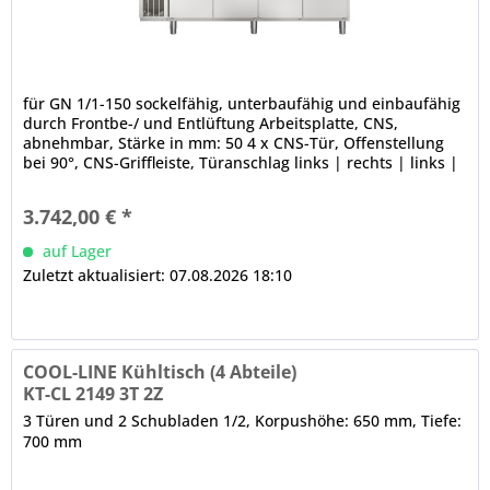
für GN 1/1-150 sockelfähig, unterbaufähig und einbaufähig
durch Frontbe-/ und Entlüftung Arbeitsplatte, CNS,
abnehmbar, Stärke in mm: 50 4 x CNS-Tür, Offenstellung
bei 90°, CNS-Griffleiste, Türanschlag links | rechts | links |
rechts, 3-Kammer-Ballondichtung (werkzeugfrei
wechselbar) abgerundete Ecken elektronische Steuerung
3.742,00 € *
(in der Frontblende) automatische Abtauung (auch...
auf Lager
Zuletzt aktualisiert: 07.08.2026 18:10
COOL-LINE Kühltisch (4 Abteile)
KT-CL 2149 3T 2Z
3 Türen und 2 Schubladen 1/2, Korpushöhe: 650 mm, Tiefe:
700 mm