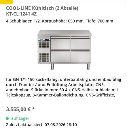
COOL-LINE Kühltisch (2 Abteile)
KT-CL 1241 4Z
4 Schubladen 1/2, Korpushöhe: 650 mm, Tiefe: 700 mm
für GN 1/1-150 sockelfähig, unterbaufähig und einbaufähig
durch Frontbe-/ und Entlüftung Arbeitsplatte, CNS,
abnehmbar, Stärke in mm: 50 4 x CNS-Halbschublade mit
Teleskopzug, 3-Kammer-Ballondichtung, CNS-Griffleiste,
maximale Tragfähigkeit der Schubladen in kg: 35, Nutzhöhe
in mm: 165 abgerundete Ecken elektronische Steuerung (in
3.555,00 € *
der Frontblende) automatische Abtauung (auch...
auf Lager
Zuletzt aktualisiert: 07.08.2026 18:10