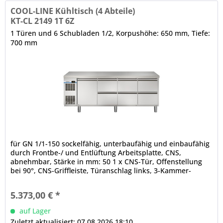
COOL-LINE Kühltisch (4 Abteile)
KT-CL 2149 1T 6Z
1 Türen und 6 Schubladen 1/2, Korpushöhe: 650 mm, Tiefe:
700 mm
für GN 1/1-150 sockelfähig, unterbaufähig und einbaufähig
durch Frontbe-/ und Entlüftung Arbeitsplatte, CNS,
abnehmbar, Stärke in mm: 50 1 x CNS-Tür, Offenstellung
bei 90°, CNS-Griffleiste, Türanschlag links, 3-Kammer-
Ballondichtung (werkzeugfrei wechselbar) 6 x CNS-
Halbschublade mit Teleskopzug, 3-Kammer-Ballondichtung,
5.373,00 € *
CNS-Griffleiste, maximale Tragfähigkeit der Schubladen...
auf Lager
Zuletzt aktualisiert: 07.08.2026 18:10