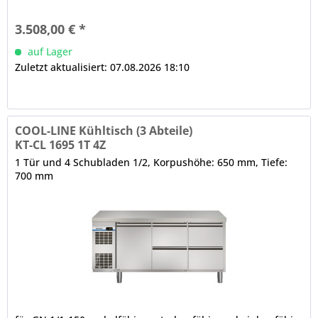
Kammer-Ballondichtung (werkzeugfrei wechselbar) 2 x
CNS-Halbschublade mit Teleskopzug, 3-Kammer-
3.508,00 € *
Ballondichtung, CNS-Griffleiste, maximale Tragfähigkeit
der...
auf Lager
Zuletzt aktualisiert: 07.08.2026 18:10
COOL-LINE Kühltisch (3 Abteile)
KT-CL 1695 1T 4Z
1 Tür und 4 Schubladen 1/2, Korpushöhe: 650 mm, Tiefe:
700 mm