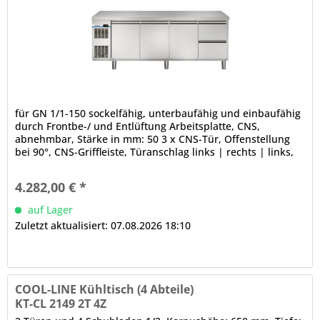
für GN 1/1-150 sockelfähig, unterbaufähig und einbaufähig
durch Frontbe-/ und Entlüftung Arbeitsplatte, CNS,
abnehmbar, Stärke in mm: 50 3 x CNS-Tür, Offenstellung
bei 90°, CNS-Griffleiste, Türanschlag links | rechts | links,
3-Kammer-Ballondichtung (werkzeugfrei wechselbar) 2 x
CNS-Halbschublade mit Teleskopzug, 3-Kammer-
4.282,00 € *
Ballondichtung, CNS-Griffleiste, maximale...
auf Lager
Zuletzt aktualisiert: 07.08.2026 18:10
COOL-LINE Kühltisch (4 Abteile)
KT-CL 2149 2T 4Z