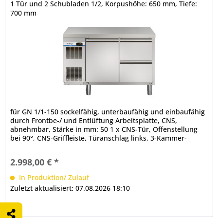
1 Tür und 2 Schubladen 1/2, Korpushöhe: 650 mm, Tiefe:
700 mm
für GN 1/1-150 sockelfähig, unterbaufähig und einbaufähig
durch Frontbe-/ und Entlüftung Arbeitsplatte, CNS,
abnehmbar, Stärke in mm: 50 1 x CNS-Tür, Offenstellung
bei 90°, CNS-Griffleiste, Türanschlag links, 3-Kammer-
Ballondichtung (werkzeugfrei wechselbar) 2 x CNS-
Halbschublade mit Teleskopzug, 3-Kammer-Ballondichtung,
2.998,00 € *
CNS-Griffleiste, maximale Tragfähigkeit der Schubladen...
In Produktion/ Zulauf
Zuletzt aktualisiert: 07.08.2026 18:10