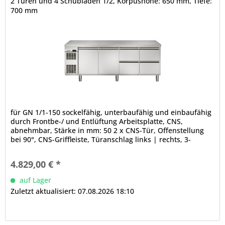
2 Türen und 4 Schubladen 1/2, Korpushöhe: 650 mm, Tiefe:
700 mm
für GN 1/1-150 sockelfähig, unterbaufähig und einbaufähig
durch Frontbe-/ und Entlüftung Arbeitsplatte, CNS,
abnehmbar, Stärke in mm: 50 2 x CNS-Tür, Offenstellung
bei 90°, CNS-Griffleiste, Türanschlag links | rechts, 3-
Kammer-Ballondichtung (werkzeugfrei wechselbar) 4 x
CNS-Halbschublade mit Teleskopzug, 3-Kammer-
4.829,00 € *
Ballondichtung, CNS-Griffleiste, maximale Tragfähigkeit
der...
auf Lager
Zuletzt aktualisiert: 07.08.2026 18:10