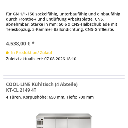
für GN 1/1-150 sockelfähig, unterbaufähig und einbaufähig
durch Frontbe-/ und Entlüftung Arbeitsplatte, CNS,
abnehmbar, Stärke in mm: 50 6 x CNS-Halbschublade mit
Teleskopzug, 3-Kammer-Ballondichtung, CNS-Griffleiste,
maximale Tragfähigkeit der Schubladen in kg: 35, Nutzhöhe
in mm: 165 abgerundete Ecken elektronische Steuerung (in
4.538,00 € *
der Frontblende) automatische Abtauung (auch...
In Produktion/ Zulauf
Zuletzt aktualisiert: 07.08.2026 18:10
COOL-LINE Kühltisch (4 Abteile)
KT-CL 2149 4T
4 Türen, Korpushöhe: 650 mm, Tiefe: 700 mm