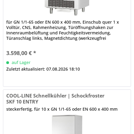
für GN 1/1-65 oder EN 600 x 400 mm, Einschub quer 1 x
Volltür, CNS, Rahmenheizung, Türöffnungshaken zur
Innenraumbelüftung und Feuchtigkeitsvermeidung,
Türanschlag links, Magnetdichtung (werkzeugfrei
wechselbar) abgerundete Kanten elektronische Steuerung
LED-Display (2,8 Zoll), akustische Signale bei Start und Ende
3.598,00 € *
des Zyklus, Warnsignale bei Fehlfunktion
Standardprogramme,...
auf Lager
Zuletzt aktualisiert: 07.08.2026 18:10
COOL-LINE Schnellkühler | Schockfroster
SKF 10 ENTRY
steckerfertig, für 10 x GN 1/1-65 oder EN 600 x 400 mm