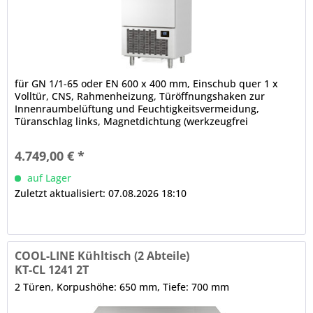
für GN 1/1-65 oder EN 600 x 400 mm, Einschub quer 1 x
Volltür, CNS, Rahmenheizung, Türöffnungshaken zur
Innenraumbelüftung und Feuchtigkeitsvermeidung,
Türanschlag links, Magnetdichtung (werkzeugfrei
wechselbar) abgerundete Kanten elektronische Steuerung
LED-Display (2,8 Zoll), akustische Signale bei Start und Ende
4.749,00 € *
des Zyklus, Warnsignale bei Fehlfunktion
Standardprogramme,...
auf Lager
Zuletzt aktualisiert: 07.08.2026 18:10
COOL-LINE Kühltisch (2 Abteile)
KT-CL 1241 2T
2 Türen, Korpushöhe: 650 mm, Tiefe: 700 mm