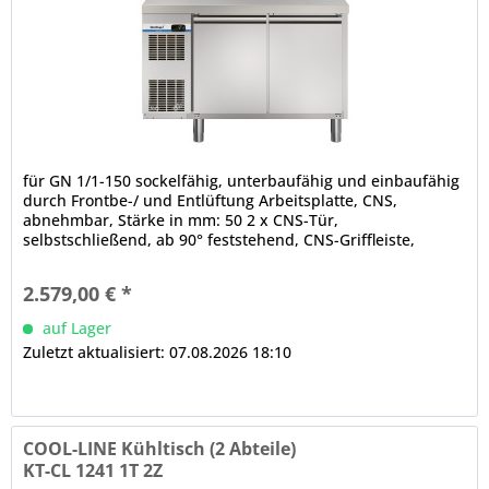
für GN 1/1-150 sockelfähig, unterbaufähig und einbaufähig
durch Frontbe-/ und Entlüftung Arbeitsplatte, CNS,
abnehmbar, Stärke in mm: 50 2 x CNS-Tür,
selbstschließend, ab 90° feststehend, CNS-Griffleiste,
Türanschlag links | rechts, 3-Kammer-Ballondichtung
(werkzeugfrei wechselbar) abgerundete Ecken
2.579,00 € *
elektronische Steuerung (in der Frontblende) automatische
Abtauung (auch...
auf Lager
Zuletzt aktualisiert: 07.08.2026 18:10
COOL-LINE Kühltisch (2 Abteile)
KT-CL 1241 1T 2Z