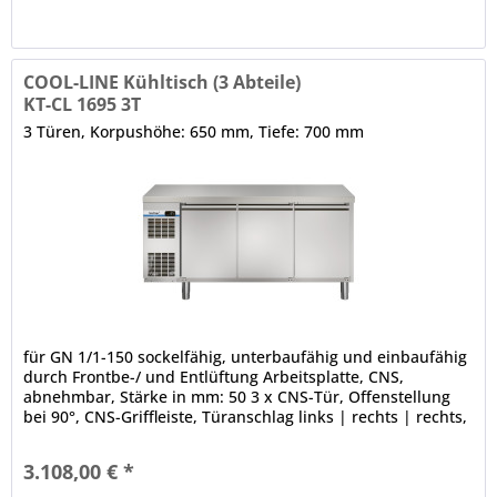
COOL-LINE Kühltisch (3 Abteile)
KT-CL 1695 3T
3 Türen, Korpushöhe: 650 mm, Tiefe: 700 mm
für GN 1/1-150 sockelfähig, unterbaufähig und einbaufähig
durch Frontbe-/ und Entlüftung Arbeitsplatte, CNS,
abnehmbar, Stärke in mm: 50 3 x CNS-Tür, Offenstellung
bei 90°, CNS-Griffleiste, Türanschlag links | rechts | rechts,
3-Kammer-Ballondichtung (werkzeugfrei wechselbar)
abgerundete Ecken elektronische Steuerung (in der
3.108,00 € *
Frontblende) automatische Abtauung (auch manuell...