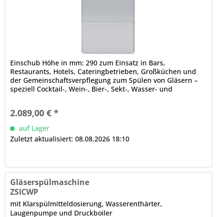
Einschub Höhe in mm: 290 zum Einsatz in Bars,
Restaurants, Hotels, Cateringbetrieben, Großküchen und
der Gemeinschaftsverpflegung zum Spülen von Gläsern –
speziell Cocktail-, Wein-, Bier-, Sekt-, Wasser- und
Dessertgläsern – sowie Tassen, Bechern und Besteck
doppelwandig doppelwandige Tür, CNS, isoliert,
2.089,00 € *
ergonomische Griffleiste integriertes Druckboilersystem,
austauschbare...
auf Lager
Zuletzt aktualisiert: 08.08.2026 18:10
Gläserspülmaschine
ZSICWP
mit Klarspülmitteldosierung, Wasserenthärter,
Laugenpumpe und Druckboiler