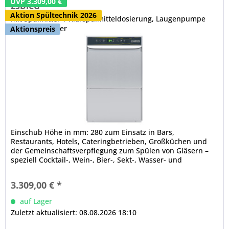
UVP 3.309,00 €
ZSDICG
Aktion Spültechnik 2026
mit Spülmittel- / Klarspülmitteldosierung, Laugenpumpe
und Druckboiler
Aktionspreis
Einschub Höhe in mm: 280 zum Einsatz in Bars,
Restaurants, Hotels, Cateringbetrieben, Großküchen und
der Gemeinschaftsverpflegung zum Spülen von Gläsern –
speziell Cocktail-, Wein-, Bier-, Sekt-, Wasser- und
Dessertgläsern – sowie Tassen, Bechern und Besteck
doppelwandig doppelwandige Tür, CNS, isoliert,
3.309,00 € *
ergonomische Griffleiste integriertes Druckboilersystem,
austauschbare...
auf Lager
Zuletzt aktualisiert: 08.08.2026 18:10