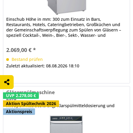
Einschub Höhe in mm: 300 zum Einsatz in Bars,
Restaurants, Hotels, Cateringbetrieben, Großküchen und
der Gemeinschaftsverpflegung zum Spülen von Gläsern –
speziell Cocktail-, Wein-, Bier-, Sekt-, Wasser- und
Dessertgläsern – sowie Tassen, Bechern und Besteck
einwandig unterbaufähig doppelwandige Tür, CNS, isoliert,
2.069,00 € *
selbstschließend (soft close), ergonomische Griffleiste...
Bestand prüfen
Zuletzt aktualisiert: 08.08.2026 18:10
Gläserspülmaschine
UVP 2.278,00 €
ZSIG
Aktion Spültechnik 2026
mit Spülmitteldosierung, Klarspülmitteldosierung und
Laugenpumpe
Aktionspreis