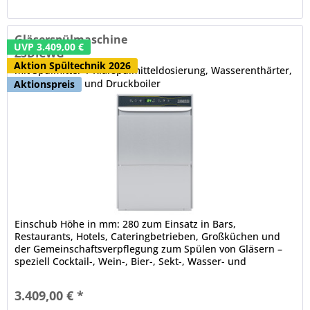
Gläserspülmaschine
UVP 3.409,00 €
ZSDICWG
Aktion Spültechnik 2026
mit Spülmittel- / Klarspülmitteldosierung, Wasserenthärter,
Laugenpumpe und Druckboiler
Aktionspreis
Einschub Höhe in mm: 280 zum Einsatz in Bars,
Restaurants, Hotels, Cateringbetrieben, Großküchen und
der Gemeinschaftsverpflegung zum Spülen von Gläsern –
speziell Cocktail-, Wein-, Bier-, Sekt-, Wasser- und
Dessertgläsern – sowie Tassen, Bechern und Besteck
doppelwandig doppelwandige Tür, CNS, isoliert,
3.409,00 € *
ergonomische Griffleiste integriertes Druckboilersystem,