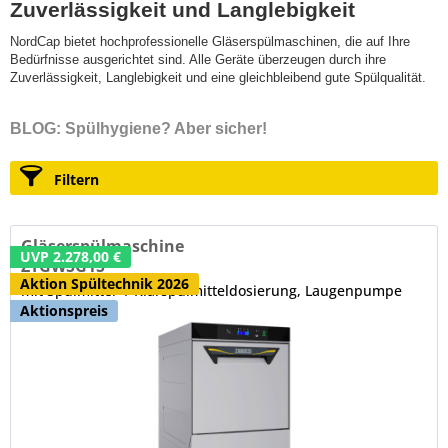
Zuverlässigkeit und Langlebigkeit
NordCap bietet hochprofessionelle Gläserspülmaschinen, die auf Ihre
Bedürfnisse ausgerichtet sind. Alle Geräte überzeugen durch ihre
Zuverlässigkeit, Langlebigkeit und eine gleichbleibend gute Spülqualität.
BLOG: Spülhygiene? Aber sicher!
Filtern
Gläserspülmaschine
UVP 2.278,00 €
ZTGWSG1S
Aktion Spültechnik 2026
mit Spülmittel- / Klarspülmitteldosierung, Laugenpumpe
und Tankfilter
Aktionspreis