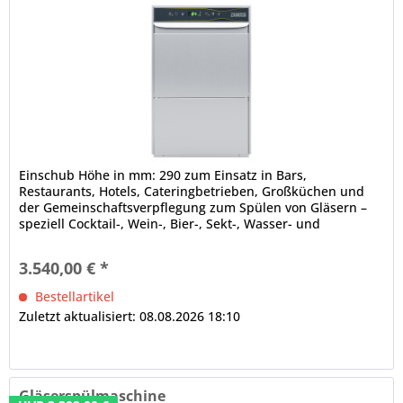
Einschub Höhe in mm: 290 zum Einsatz in Bars,
Restaurants, Hotels, Cateringbetrieben, Großküchen und
der Gemeinschaftsverpflegung zum Spülen von Gläsern –
speziell Cocktail-, Wein-, Bier-, Sekt-, Wasser- und
Dessertgläsern – sowie Tassen, Bechern und Besteck
doppelwandig integriertes Druckboilersystem, CNS-
3.540,00 € *
Spülarme / -Düsen / -Filter / -Waschtank, Anschlusskabel...
Bestellartikel
Zuletzt aktualisiert: 08.08.2026 18:10
Gläserspülmaschine