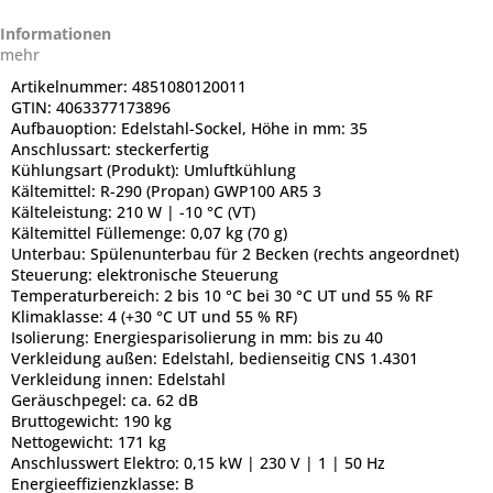
Informationen
mehr
Artikelnummer:
4851080120011
GTIN:
4063377173896
Aufbauoption:
Edelstahl-Sockel, Höhe in mm: 35
Anschlussart:
steckerfertig
Kühlungsart (Produkt):
Umluftkühlung
Kältemittel:
R-290 (Propan) GWP100 AR5 3
Kälteleistung:
210 W | -10 °C (VT)
Kältemittel Füllemenge:
0,07 kg (70 g)
Unterbau:
Spülenunterbau für 2 Becken (rechts angeordnet)
Steuerung:
elektronische Steuerung
Temperaturbereich:
2 bis 10 °C bei 30 °C UT und 55 % RF
Klimaklasse:
4 (+30 °C UT und 55 % RF)
Isolierung:
Energiesparisolierung in mm: bis zu 40
Verkleidung außen:
Edelstahl, bedienseitig CNS 1.4301
Verkleidung innen:
Edelstahl
Geräuschpegel:
ca. 62 dB
Bruttogewicht:
190 kg
Nettogewicht:
171 kg
Anschlusswert Elektro:
0,15 kW | 230 V | 1 | 50 Hz
Energieeffizienzklasse:
B