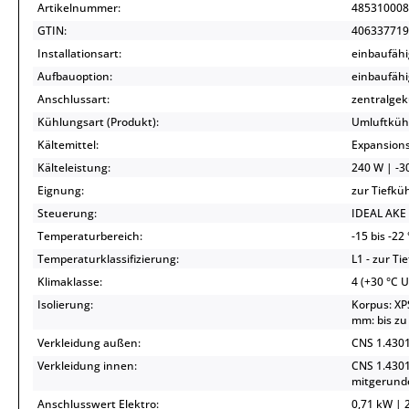
Artikelnummer:
485310008
GTIN:
406337719
Installationsart:
einbaufähi
Aufbauoption:
einbaufähi
Anschlussart:
zentralgek
Kühlungsart (Produkt):
Umluftküh
Kältemittel:
Expansionsv
Kälteleistung:
240 W | -30
Eignung:
zur Tiefkü
Steuerung:
IDEAL AKE 
Temperaturbereich:
-15 bis -22
Temperaturklassifizierung:
L1 - zur Ti
Klimaklasse:
4 (+30 °C 
Isolierung:
Korpus: XP
mm: bis zu
Verkleidung außen:
CNS 1.4301
Verkleidung innen:
CNS 1.4301
mitgerunde
Anschlusswert Elektro:
0,71 kW | 2