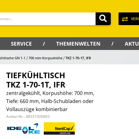
VER
SERVICE
THEMENWELTEN
AKTU
ühltische GN 1-1
700 mm Korpushöhe
TKZ 1-70-1T, IFR
TIEFKÜHLTISCH
TKZ 1-70-1T, IFR
zentralgekühlt, Korpushöhe: 700 mm,
Tiefe: 660 mm, Halb-Schubladen oder
Vollauszüge kombinierbar
Artikel-Nr.:
48531000883