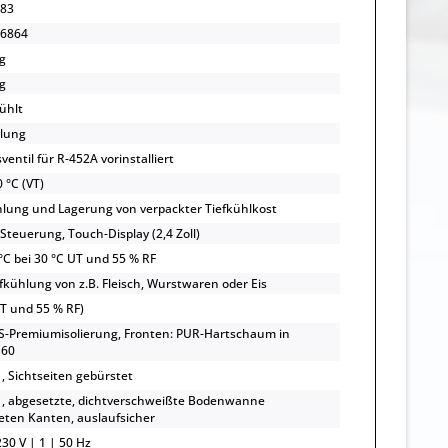
83
6864
g
g
ühlt
lung
entil für R-452A vorinstalliert
 °C (VT)
hlung und Lagerung von verpackter Tiefkühlkost
Steuerung, Touch-Display (2,4 Zoll)
 °C bei 30 °C UT und 55 % RF
efkühlung von z.B. Fleisch, Wurstwaren oder Eis
UT und 55 % RF)
S-Premiumisolierung, Fronten: PUR-Hartschaum in
 60
, Sichtseiten gebürstet
, abgesetzte, dichtverschweißte Bodenwanne
ten Kanten, auslaufsicher
30 V | 1 | 50 Hz