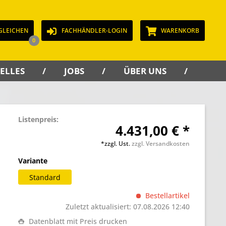
GLEICHEN
FACHHÄNDLER-LOGIN
WARENKORB
0
ELLES
JOBS
ÜBER UNS
KON
Listenpreis:
4.431,00 € *
*zzgl. Ust.
zzgl. Versandkosten
Variante
Standard
Bestellartikel
Zuletzt aktualisiert: 07.08.2026 12:40
Datenblatt mit Preis drucken