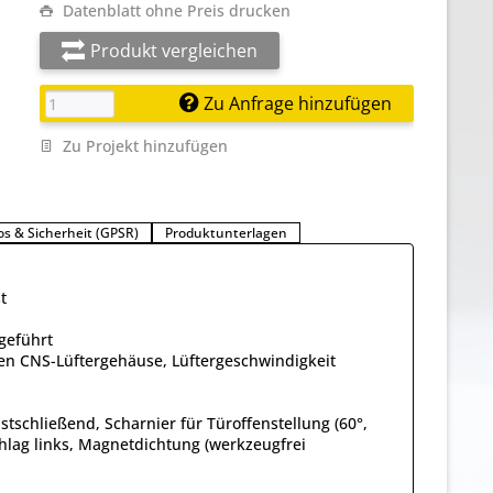
Datenblatt ohne Preis drucken
Produkt vergleichen
Zu Anfrage hinzufügen
Zu Projekt hinzufügen
os & Sicherheit (GPSR)
Produktunterlagen
t
geführt
en CNS-Lüftergehäuse, Lüftergeschwindigkeit
bstschließend, Scharnier für Türoffenstellung (60°,
chlag links, Magnetdichtung (werkzeugfrei