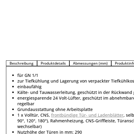
Beschreibung
Produktdetails
Abmessungen (mm)
Produktinf
für GN 1/1
zur Tiefkühlung und Lagerung von verpackter Tiefkühlkos
einbaufähig
Kälte- und Tauwasserleitung, geschützt in der Rückwand 
energiesparende 24 Volt-Lüfter, geschützt im abnehmbar
regelbar
Grundausstattung ohne Arbeitsplatte
1 x Volltür, CNS,
frontbündige Tür- und Ladenblätter
, sel
90°, 120°, 180°), Rahmenheizung, CNS-Griffleiste, Türans
wechselbar)
Nutzhöhe der Türen in mm: 290