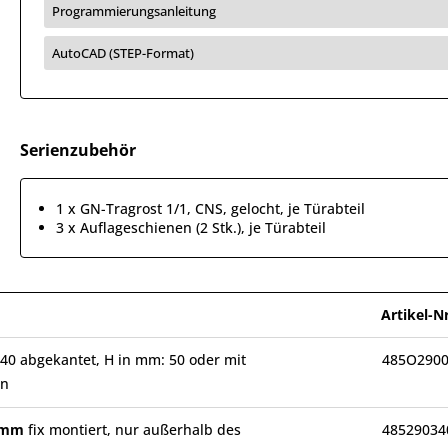
Programmierungsanleitung
AutoCAD (STEP-Format)
Serienzubehör
1 x GN-Tragrost 1/1, CNS, gelocht, je Türabteil
3 x Auflageschienen (2 Stk.), je Türabteil
Artikel-Nr
40 abgekantet, H in mm: 50 oder mit
485O2900
en
0 mm
fix montiert, nur außerhalb des
48529034