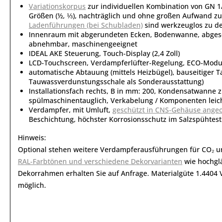
Variationskorpus
zur individuellen Kombination von GN 1
Größen (½, ⅓), nachträglich und ohne großen Aufwand zu
Ladenführungen (bei Schubladen)
sind werkzeuglos zu d
Innenraum mit abgerundeten Ecken, Bodenwanne, abgesetz
abnehmbar, maschinengeeignet
IDEAL AKE Steuerung, Touch-Display (2,4 Zoll)
LCD-Touchscreen, Verdampferlüfter-Regelung, ECO-Modus
automatische Abtauung (mittels Heizbügel), bauseitiger T
Tauwassverdunstungsschale als Sonderausstattung)
Installationsfach rechts, B in mm: 200, Kondensatwanne
spülmaschinentauglich, Verkabelung / Komponenten leich
Verdampfer, mit Umluft,
geschützt in CNS-Gehäuse ange
Beschichtung, höchster Korrosionsschutz im Salzspühtes
Hinweis:
Optional stehen weitere Verdampferausführungen für CO₂ u
RAL-Farbtönen und verschiedene Dekorvarianten
wie hochglä
Dekorrahmen erhalten Sie auf Anfrage. Materialgüte 1.4404 
möglich.