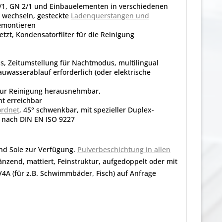
/1, GN 2/1 und Einbauelementen in verschiedenen
 wechseln, gesteckte
Ladenquerstangen und
emontieren
t, Kondensatorfilter für die Reinigung
, Zeitumstellung für Nachtmodus, multilingual
auwasserablauf erforderlich (oder elektrische
 zur Reinigung herausnehmbar,
t erreichbar
ordnet
, 45° schwenkbar, mit spezieller Duplex-
t nach DIN EN ISO 9227
nd Sole zur Verfügung.
Pulverbeschichtung in allen
nzend, mattiert, Feinstruktur, aufgedoppelt oder mit
V4A (für z.B. Schwimmbäder, Fisch) auf Anfrage