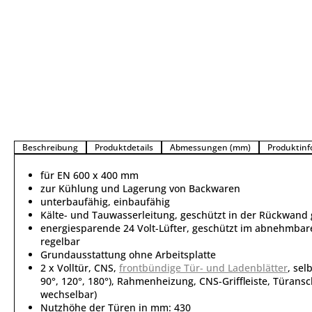
Beschreibung
Produktdetails
Abmessungen (mm)
Produktinf
für EN 600 x 400 mm
zur Kühlung und Lagerung von Backwaren
unterbaufähig, einbaufähig
Kälte- und Tauwasserleitung, geschützt in der Rückwand 
energiesparende 24 Volt-Lüfter, geschützt im abnehmbar
regelbar
Grundausstattung ohne Arbeitsplatte
2 x Volltür, CNS,
frontbündige Tür- und Ladenblätter
, sel
90°, 120°, 180°), Rahmenheizung, CNS-Griffleiste, Türans
wechselbar)
Nutzhöhe der Türen in mm: 430