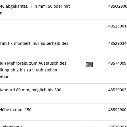
40 abgekantet, H in mm: 50 oder mit
485O2900
en
48529001
0 mm
fix montiert, nur außerhalb des
48529034
oll)
Mehrpreis, zum Austausch des
48574009
llung ab 2 bis zu 9 Kühlstellen
enbar.
tandard 80 mm, möglich bis 300
48529003
Höhe in mm: 150
485S2900
k eingebaut
48519001