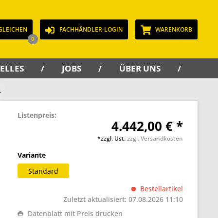
GLEICHEN
FACHHÄNDLER-LOGIN
WARENKORB
0
ELLES
JOBS
ÜBER UNS
KON
L
Listenpreis:
4.442,00 € *
*zzgl. Ust.
zzgl. Versandkosten
Variante
Standard
Bestellartikel
Zuletzt aktualisiert: 07.08.2026 11:10
Datenblatt mit Preis drucken