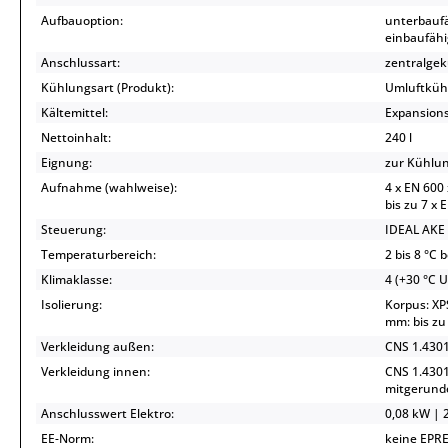
Aufbauoption:
unterbauf
einbaufähi
Anschlussart:
zentralgek
Kühlungsart (Produkt):
Umluftküh
Kältemittel:
Expansionsv
Nettoinhalt:
240 l
Eignung:
zur Kühlu
Aufnahme (wahlweise):
4 x EN 600 
bis zu 7 x 
Steuerung:
IDEAL AKE 
Temperaturbereich:
2 bis 8 °C 
Klimaklasse:
4 (+30 °C 
Isolierung:
Korpus: XP
mm: bis zu
Verkleidung außen:
CNS 1.4301
Verkleidung innen:
CNS 1.4301
mitgerunde
Anschlusswert Elektro:
0,08 kW | 2
EE-Norm:
keine EPRE