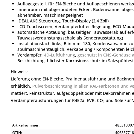
Auflagegestell, für EN-Bleche und Auflageschienen werk
Innenraum mit abgerundeten Ecken, Bodenwanne, abgesetz
abnehmbar, maschinengeeignet
IDEAL AKE Steuerung, Touch-Display (2,4 Zoll)
LCD-Touchscreen, Verdampferlüfter-Regelung, ECO-Modus
automatische Abtauung, bauseitiger Tauwasserablauf erfo
Tauwassverdunstungsschale als Sonderausstattung)
Installationsfach links, B in mm: 180, Kondensatwanne 
spülmaschinentauglich, Verkabelung / Komponenten leich
Verdampfer,
4D-Luftführung
,
geschützt in CNS-Gehäuse 
Beschichtung, höchster Korrosionsschutz im Salzspühtes
Hinweis:
Lieferung ohne EN-Bleche. Pralinenausführung und Backno
erhältlich.
Pulverbeschichtung in allen RAL-Farbtönen und v
mattiert, Feinstruktur, aufgedoppelt oder mit Dekorrahmen e
Verdampferausführungen für R452a, EVR, CO₂ und Sole zur 
Artikelnummer:
485310007
GTIN:
406337718