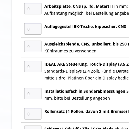
Arbeitsplatte, CNS (p. lfd. Meter)
H in mm: 
Aufkantung möglich, bei Bestellung angeb
Auflagegestell BK-Tische, kippsicher, CNS
Ausgleichsblende, CNS, unisoliert, bis 25
Kühlraumes zu verwenden
IDEAL AKE Steuerung, Touch-Display (3,5 Z
Standards-Displays (2,4 Zoll). Für die Darste
mittels drei Platinen über ein Display bedi
Installationsfach in Sonderabmessungen
S
mm, bitte bei Bestellung angeben
Rollensatz (4 Rollen, davon 2 mit Bremse)
Schloss (1 Stk.) für Tür / Schublade
ab Wer