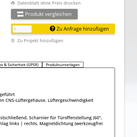
Datenblatt ohne Preis drucken
Produkt vergleichen
Zu Anfrage hinzufügen
Zu Projekt hinzufügen
os & Sicherheit (GPSR)
Produktunterlagen
geführt
en CNS-Lüftergehäuse, Lüftergeschwindigkeit
bstschließend, Scharnier für Türoffenstellung (60°,
chlag links | rechts, Magnetdichtung (werkzeugfrei