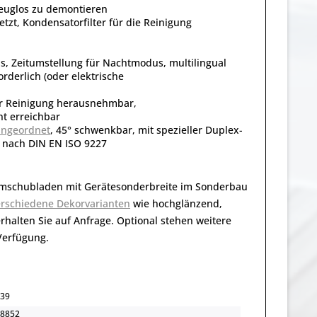
zeuglos zu demontieren
t, Kondensatorfilter für die Reinigung
, Zeitumstellung für Nachtmodus, multilingual
rderlich (oder elektrische
zur Reinigung herausnehmbar,
t erreichbar
angeordnet
, 45° schwenkbar, mit spezieller Duplex-
t nach DIN EN ISO 9227
rmschubladen mit Gerätesonderbreite im Sonderbau
erschiedene Dekorvarianten
wie hochglänzend,
rhalten Sie auf Anfrage. Optional stehen weitere
Verfügung.
39
8852