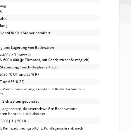
ähig
g
ühlt
lung
entil für R-134a vorinstalliert
ng und Lagerung von Backwaren
x 400 (je Türabteil)
EN 600 x 400 (je Türabteil, mit Sonderzubehör möglich)
Steuerung, Touch-Display (2,4 Zoll)
bei 30 °C UT und 55 % RF
UT und 55 % RF)
S-Premiumisolierung, Fronten: PUR-Hartschaum in
 50
, Sichtseiten gebürstet
, abgesetzte, dichtverschweißte Bodenwanne
ten Kanten, auslaufsicher
30 V | 1 | 50 Hz
L Kennzeichnungspflicht: Kühllagerschrank nach