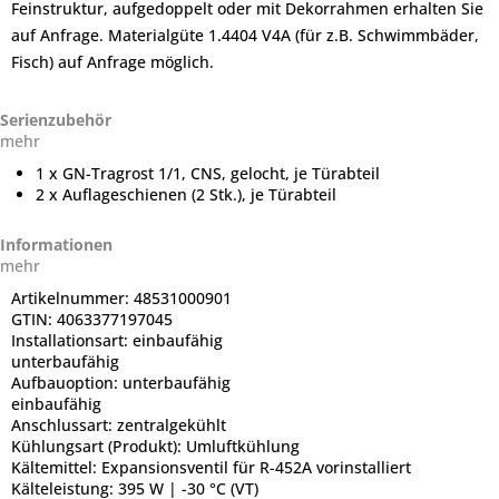
Feinstruktur, aufgedoppelt oder mit Dekorrahmen erhalten Sie
auf Anfrage. Materialgüte 1.4404 V4A (für z.B. Schwimmbäder,
Fisch) auf Anfrage möglich.
Serienzubehör
mehr
1 x GN-Tragrost 1/1, CNS, gelocht, je Türabteil
2 x Auflageschienen (2 Stk.), je Türabteil
Informationen
mehr
Artikelnummer:
48531000901
GTIN:
4063377197045
Installationsart:
einbaufähig
unterbaufähig
Aufbauoption:
unterbaufähig
einbaufähig
Anschlussart:
zentralgekühlt
Kühlungsart (Produkt):
Umluftkühlung
Kältemittel:
Expansionsventil für R-452A vorinstalliert
Kälteleistung:
395 W | -30 °C (VT)