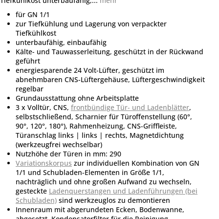
Tiefkühlkost unterbaufähig,...
mehr
für GN 1/1
zur Tiefkühlung und Lagerung von verpackter
Tiefkühlkost
unterbaufähig, einbaufähig
Kälte- und Tauwasserleitung, geschützt in der Rückwand
geführt
energiesparende 24 Volt-Lüfter, geschützt im
abnehmbaren CNS-Lüftergehäuse, Lüftergeschwindigkeit
regelbar
Grundausstattung ohne Arbeitsplatte
3 x Volltür, CNS,
frontbündige Tür- und Ladenblätter
,
selbstschließend, Scharnier für Türoffenstellung (60°,
90°, 120°, 180°), Rahmenheizung, CNS-Griffleiste,
Türanschlag links | links | rechts, Magnetdichtung
(werkzeugfrei wechselbar)
Nutzhöhe der Türen in mm: 290
Variationskorpus
zur individuellen Kombination von GN
1/1 und Schubladen-Elementen in Größe 1/1,
nachträglich und ohne großen Aufwand zu wechseln,
gesteckte
Ladenquerstangen und Ladenführungen (bei
Schubladen)
sind werkzeuglos zu demontieren
Innenraum mit abgerundeten Ecken, Bodenwanne,
abgesetzt, Kondensatorfilter für die Reinigung