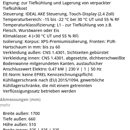
Eignung:
zur Tiefkühlung und Lagerung von verpackter
Tiefkühlkost
Steuerung:
IDEAL AKE Steuerung, Touch-Display (2,4 Zoll)
Temperaturbereich:
-15 bis -22 °C bei 30 °C UT und 55 % RF
Temperaturklassifizierung:
L1 - zur Tiefkühlung von z.B.
Fleisch, Wurstwaren oder Eis
Klimaklasse:
4 (+30 °C UT und 55 % RF)
Isolierung:
Korpus: XPS-Premiumisolierung, Fronten: PUR-
Hartschaum in mm: bis zu 60
Verkleidung außen:
CNS 1.4301, Sichtseiten gebürstet
Verkleidung innen:
CNS 1.4301, abgesetzte, dichtverschweißte
Bodenwanne mitgerundeten Kanten, auslaufsicher
Anschlusswert Elektro:
0,47 kW | 230 V | 1 | 50 Hz
EE-Norm:
keine EPREL Kennzeichnungspflicht:
Kühllagerschrank nach (EU) 2015/1094, gewerbliche
Kühllagerschränke, die mit einem getrennten
Verflüssigungssatz betrieben werden
Abmessungen (mm)
mehr
Breite außen:
1700
Tiefe außen:
660
Höhe außen:
510
Breite innen:
325 | 325 | 325