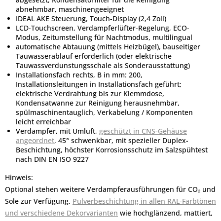
abnehmbar, maschinengeeignet
IDEAL AKE Steuerung, Touch-Display (2,4 Zoll)
LCD-Touchscreen, Verdampferlüfter-Regelung, ECO-
Modus, Zeitumstellung für Nachtmodus, multilingual
automatische Abtauung (mittels Heizbügel), bauseitiger
Tauwasserablauf erforderlich (oder elektrische
Tauwassverdunstungsschale als Sonderausstattung)
Installationsfach rechts, B in mm: 200,
Installationsleitungen in Installationsfach geführt;
elektrische Verdrahtung bis zur Klemmdose,
Kondensatwanne zur Reinigung herausnehmbar,
spülmaschinentauglich, Verkabelung / Komponenten
leicht erreichbar
Verdampfer, mit Umluft,
geschützt in CNS-Gehäuse
angeordnet
, 45° schwenkbar, mit spezieller Duplex-
Beschichtung, höchster Korrosionsschutz im Salzspühtest
nach DIN EN ISO 9227
Hinweis:
Optional stehen weitere Verdampferausführungen für CO₂ und
Sole zur Verfügung.
Pulverbeschichtung in allen RAL-Farbtönen
und verschiedene Dekorvarianten
wie hochglänzend, mattiert,