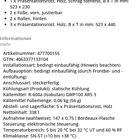
1 x Präsentationsrost, Holz, schräg stehend, B x T in mm:
523 x 230
2 x Füße, vorn, justierbar
2 x Rollen, hinten
3 x Präsentationsrost, Holz, B x T in mm: 523 x 440
Informationen
mehr
Artikelnummer:
477700155
GTIN:
4063377133104
Installationsart:
bedingt einbaufähig (Hinweis beachten)
Aufbauoption:
bedingt einbaufähig (durch Frontbe- und -
entlüftung)
Anschlussart:
steckerfertig
Kühlungsart (Produkt):
statische Kühlung
Kältemittel:
R-600a (Isobutan) GWP100 AR5 3
Kältemittel Füllemenge:
0,06 kg (56 g)
Abstell- und Lagerfläche:
5 x Präsentationsrost, Holz
Nettoinhalt:
338 l
Aufnahme (wahlweise):
147 x 0,75 l Bordeaux-Flasche
Steuerung:
elektronische Steuerung
Temperaturbereich:
5 bis 20 °C bei 32 °C UT und 60 % RF
Klimaklasse:
SN-ST (+10 bis +38 °C)