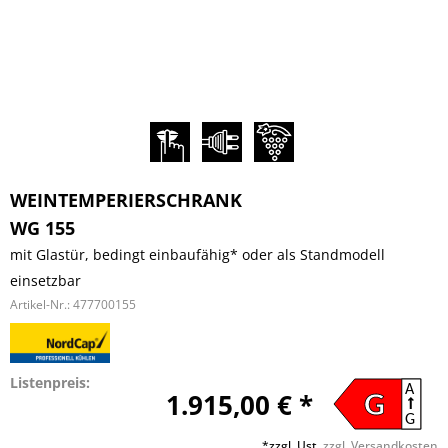
WEINTEMPERIERSCHRANK
WG 155
mit Glastür, bedingt einbaufähig* oder als Standmodell
einsetzbar
Artikel-Nr.:
477700155
Listenpreis:
A
1.915,00 € *
G
G
*zzgl. Ust.
zzgl. Versandkosten