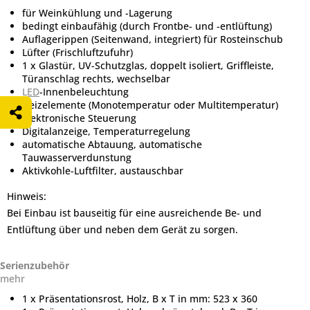
für Weinkühlung und -Lagerung
bedingt einbaufähig (durch Frontbe- und -entlüftung)
Auflagerippen (Seitenwand, integriert) für Rosteinschub
Lüfter (Frischluftzufuhr)
1 x Glastür, UV-Schutzglas, doppelt isoliert, Griffleiste,
Türanschlag rechts, wechselbar
LED
-Innenbeleuchtung
Heizelemente (Monotemperatur oder Multitemperatur)
elektronische Steuerung
Digitalanzeige, Temperaturregelung
automatische Abtauung, automatische
Tauwasserverdunstung
Aktivkohle-Luftfilter, austauschbar
Hinweis:
Bei Einbau ist bauseitig für eine ausreichende Be- und
Entlüftung über und neben dem Gerät zu sorgen.
Serienzubehör
mehr
1 x Präsentationsrost, Holz, B x T in mm: 523 x 360