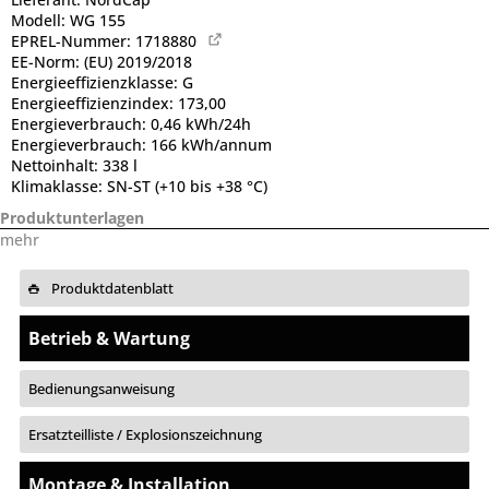
Modell:
WG 155
EPREL-Nummer:
1718880
EE-Norm:
(EU) 2019/2018
Energieeffizienzklasse:
G
Energieeffizienzindex:
173,00
Energieverbrauch:
0,46 kWh/24h
Energieverbrauch:
166 kWh/annum
Nettoinhalt:
338 l
Klimaklasse:
SN-ST (+10 bis +38 °C)
Produktunterlagen
mehr
Produktdatenblatt
Betrieb & Wartung
Bedienungsanweisung
Ersatzteilliste / Explosionszeichnung
Montage & Installation