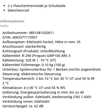
2 x Flaschentrennstab je Schublade
Zwischenrost
Informationen
mehr
Artikelnummer:
4851081020011
GTIN:
4063377173957
Aufbauoption:
Edelstahl-Sockel, Höhe in mm: 35
Anschlussart:
steckerfertig
Kühlungsart (Produkt):
Umluftkühlung
Kältemittel:
R-290 (Propan) GWP100 AR5 3
Kälteleistung:
320 W | -10 °C (VT)
Kältemittel Füllemenge:
0,10 kg (100 g)
Unterbau:
Spülenunterbau für 1 Becken (rechts angeordnet)
Steuerung:
elektronische Steuerung
Temperaturbereich:
2 bis 10 °C bei 30 °C UT und 55 % RF
2 °C
Klimaklasse:
4 (+30 °C UT und 55 % RF)
Isolierung:
Energiesparisolierung in mm: bis zu 40
Verkleidung außen:
Edelstahl, bedienseitig CNS 1.4301
Verkleidung innen:
Edelstahl
Geräuschpegel:
ca. 62 dB