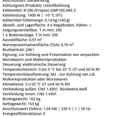
Anschlussart:
steckerfertig
Kühlungsart (Produkt):
Umluftkühlung
Kältemittel:
R-290 (Propan) GWP100 AR5 3
Kälteleistung:
1400 W | -10 °C (VT)
Kältemittel Füllemenge:
0,14 kg (140 g)
Abstell- und Lagerfläche:
4 x Regalboden, höhen- /
neigungsverstellbar, T in mm: 295
1 x Bodenauslage, T in mm: 335
Ausstellfläche:
0,97 m²
Warenpräsentationsfläche (TDA):
0,76 m²
Bruttoinhalt:
246 l
Eignung:
zur Kühlung und Präsentation von verpackten
Wurstwaren und Molkereiprodukten
Steuerung:
elektronische Steuerung
Temperaturbereich:
3 bis 5 °C bei 25 °C UT und 60 % RF
Temperaturklassifizierung:
M2 - zur Kühlung von z.B.
Molkereiprodukten oder Wurstwaren
Klimaklasse:
3 (+25 °C UT und 60 % RF)
Verkleidung außen:
CNS 1.4301, Rückwand weiß
Verkleidung innen:
CNS 1.4301
Bruttogewicht:
162 kg
Nettogewicht:
153 kg
Anschlusswert Elektro:
1,05 kW | 230 V | 1 | 50 Hz
Energieeffizienzklasse:
E