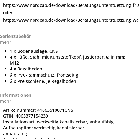
https://www.nordcap.de/download/Beratungsunterstuetzung_fr
oder
https://www.nordcap.de/download/Beratungsunterstuetzung_wa
Serienzubehör
mehr
1 x Bodenauslage, CNS
4 x Füße, Stahl mit Kunststoffkopf, justierbar, Ø in mm:
M12
4 x Regalboden
 x PVC-Rammschutz, frontseitig
 x Preisschiene, je Regalboden
Informationen
mehr
Artikelnummer:
41863510071CNS
GTIN:
4063377154239
Installationsart:
werkseitig kanalisierbar, anbaufähig
Aufbauoption:
werkseitig kanalisierbar
anbaufähig