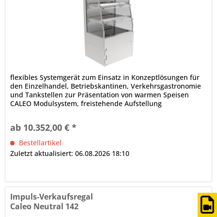
flexibles Systemgerät zum Einsatz in Konzeptlösungen für
den Einzelhandel, Betriebskantinen, Verkehrsgastronomie
und Tankstellen zur Präsentation von warmen Speisen
CALEO Modulsystem, freistehende Aufstellung
(Baukastenprinzip), anbaufähig Isolierglasaufbau, schräg,
Front offen 1 x pro Auslage, Wärmebrücke (Stützwärme),
ab 10.352,00 € *
hitzebeständig Ausstellfläche in Schwarzglas mit...
Bestellartikel
Zuletzt aktualisiert: 06.08.2026 18:10
Impuls-Verkaufsregal
Caleo Neutral 142