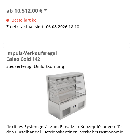
Aufstellung (Baukastenprinzip), anbaufähig
Isolierglasaufbau, schräg, Front offen Innenbeleuchtung (an
ab 10.512,00 € *
der Decke und 1 x je Etage) dicht verschweißte
Innenwanne...
Bestellartikel
Zuletzt aktualisiert: 06.08.2026 18:10
Impuls-Verkaufsregal
Caleo Cold 142
steckerfertig, Umluftkühlung
flexibles Systemgerät zum Einsatz in Konzeptlösungen für
den Einzelhandel, Betriebskantinen, Verkehrsgastronomie