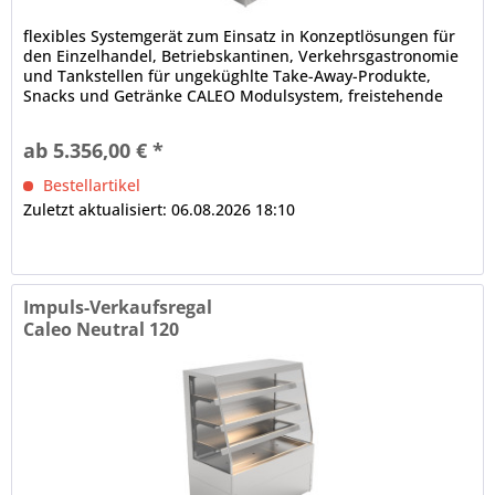
flexibles Systemgerät zum Einsatz in Konzeptlösungen für
den Einzelhandel, Betriebskantinen, Verkehrsgastronomie
und Tankstellen für ungeküghlte Take-Away-Produkte,
Snacks und Getränke CALEO Modulsystem, freistehende
Aufstellung (Baukastenprinzip), anbaufähig
Isolierglasaufbau, schräg, Front offen Innenbeleuchtung (1
ab 5.356,00 € *
x je Etage) dicht verschweißte Innenwanne elektronische...
Bestellartikel
Zuletzt aktualisiert: 06.08.2026 18:10
Impuls-Verkaufsregal
Caleo Neutral 120