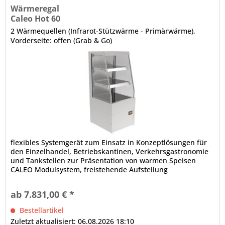
Wärmeregal
Caleo Hot 60
2 Wärmequellen (Infrarot-Stützwärme - Primärwärme),
Vorderseite: offen (Grab & Go)
flexibles Systemgerät zum Einsatz in Konzeptlösungen für
den Einzelhandel, Betriebskantinen, Verkehrsgastronomie
und Tankstellen zur Präsentation von warmen Speisen
CALEO Modulsystem, freistehende Aufstellung
(Baukastenprinzip), anbaufähig Isolierglasaufbau, schräg,
Front offen 1 x pro Auslage, Wärmebrücke (Stützwärme),
ab 7.831,00 € *
hitzebeständig Ausstellfläche in Schwarzglas mit...
Bestellartikel
Zuletzt aktualisiert: 06.08.2026 18:10