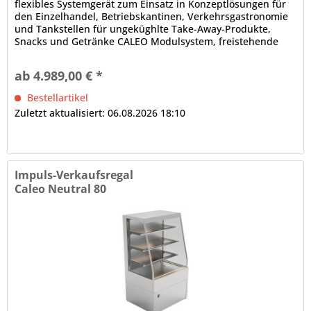
flexibles Systemgerät zum Einsatz in Konzeptlösungen für
den Einzelhandel, Betriebskantinen, Verkehrsgastronomie
und Tankstellen für ungeküghlte Take-Away-Produkte,
Snacks und Getränke CALEO Modulsystem, freistehende
Aufstellung (Baukastenprinzip), anbaufähig
Isolierglasaufbau, schräg, Front offen Innenbeleuchtung (1
ab 4.989,00 € *
x je Etage) dicht verschweißte Innenwanne elektronische...
Bestellartikel
Zuletzt aktualisiert: 06.08.2026 18:10
Impuls-Verkaufsregal
Caleo Neutral 80