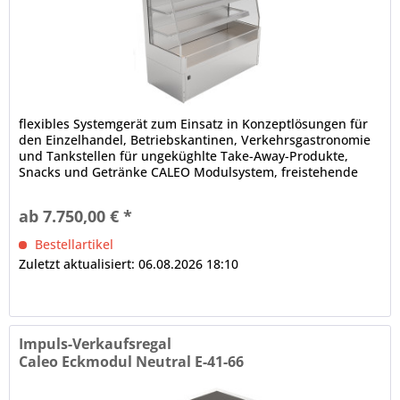
flexibles Systemgerät zum Einsatz in Konzeptlösungen für
den Einzelhandel, Betriebskantinen, Verkehrsgastronomie
und Tankstellen für ungeküghlte Take-Away-Produkte,
Snacks und Getränke CALEO Modulsystem, freistehende
Aufstellung (Baukastenprinzip), anbaufähig
Isolierglasaufbau, schräg, Front offen Innenbeleuchtung (1
ab 7.750,00 € *
x je Etage) dicht verschweißte Innenwanne elektronische...
Bestellartikel
Zuletzt aktualisiert: 06.08.2026 18:10
Impuls-Verkaufsregal
Caleo Eckmodul Neutral E-41-66