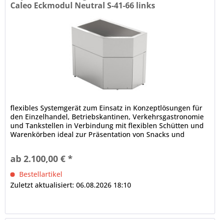
Caleo Eckmodul Neutral S-41-66 links
flexibles Systemgerät zum Einsatz in Konzeptlösungen für
den Einzelhandel, Betriebskantinen, Verkehrsgastronomie
und Tankstellen in Verbindung mit flexiblen Schütten und
Warenkörben ideal zur Präsentation von Snacks und
Zubehör wie Saucen, Servietten oder Besteck CALEO
Modulsystem Eckmodul, ungekühlt, links vertiefte
ab 2.100,00 € *
Innenwanne, dicht verschweißt, in Hygieneausführung...
Bestellartikel
Zuletzt aktualisiert: 06.08.2026 18:10