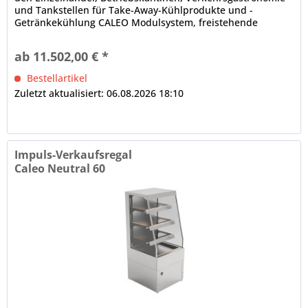
und Tankstellen für Take-Away-Kühlprodukte und -
Getränkekühlung CALEO Modulsystem, freistehende
Aufstellung (Baukastenprinzip), anbaufähig
Isolierglasaufbau, schräg, Front offen Innenbeleuchtung (an
ab 11.502,00 € *
der Decke und 1 x je Etage) dicht verschweißte
Innenwanne...
Bestellartikel
Zuletzt aktualisiert: 06.08.2026 18:10
Impuls-Verkaufsregal
Caleo Neutral 60