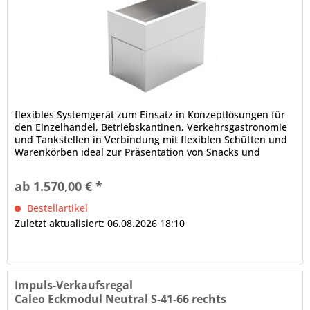
flexibles Systemgerät zum Einsatz in Konzeptlösungen für
den Einzelhandel, Betriebskantinen, Verkehrsgastronomie
und Tankstellen in Verbindung mit flexiblen Schütten und
Warenkörben ideal zur Präsentation von Snacks und
Zubehör wie Saucen, Servietten oder Besteck CALEO
Modulsystem Eckmodul, ungekühlt, Stirnseite vertiefte
ab 1.570,00 € *
Innenwanne, dicht verschweißt, in Hygieneausführung...
Bestellartikel
Zuletzt aktualisiert: 06.08.2026 18:10
Impuls-Verkaufsregal
Caleo Eckmodul Neutral S-41-66 rechts