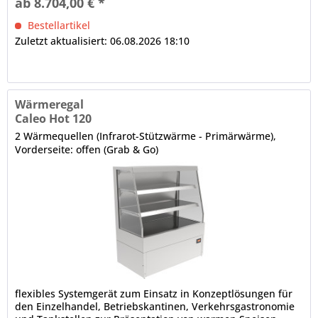
ab 8.704,00 € *
hitzebeständig Ausstellfläche in Schwarzglas mit...
Bestellartikel
Zuletzt aktualisiert: 06.08.2026 18:10
Wärmeregal
Caleo Hot 120
2 Wärmequellen (Infrarot-Stützwärme - Primärwärme),
Vorderseite: offen (Grab & Go)
flexibles Systemgerät zum Einsatz in Konzeptlösungen für
den Einzelhandel, Betriebskantinen, Verkehrsgastronomie