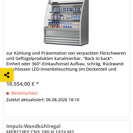
zur Kühlung und Präsentation von verpackten Fleischwaren
und Geflügelprodukten kanalisierbar, "Back to back"-
Einheit oder 360°-Einkaufsinsel Aufbau, schräg, Rückwand
geschlossen LED-Innenbeleuchtung (im Deckenteil und
unter den Regalböden), gesondert schaltbar Bautiefe in
mm: 622, Fronthöhe in mm: 540 elektronische Steuerung
10.554,00 € *
Digitalanzeige, Temperaturregelung automatische...
Bestellartikel
Zuletzt aktualisiert: 06.08.2026 18:10
Impuls-Wandkühlregal
MERCURY CNS 180 H 1424 M1