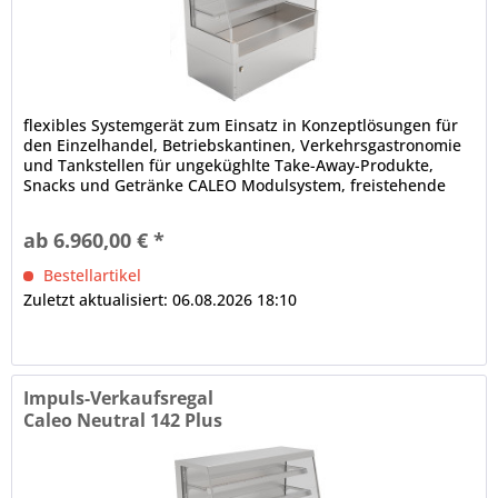
flexibles Systemgerät zum Einsatz in Konzeptlösungen für
den Einzelhandel, Betriebskantinen, Verkehrsgastronomie
und Tankstellen für ungeküghlte Take-Away-Produkte,
Snacks und Getränke CALEO Modulsystem, freistehende
Aufstellung (Baukastenprinzip), anbaufähig
Isolierglasaufbau, schräg, Front offen Innenbeleuchtung (1
ab 6.960,00 € *
x je Etage) dicht verschweißte Innenwanne elektronische...
Bestellartikel
Zuletzt aktualisiert: 06.08.2026 18:10
Impuls-Verkaufsregal
Caleo Neutral 142 Plus