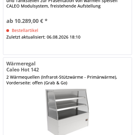
und Tankstellen zur Präsentation von warmen Speisen
CALEO Modulsystem, freistehende Aufstellung
(Baukastenprinzip), anbaufähig Isolierglasaufbau, schräg,
Front offen 1 x pro Auslage, Wärmebrücke (Stützwärme),
ab 10.289,00 € *
hitzebeständig Ausstellfläche in Schwarzglas mit...
Bestellartikel
Zuletzt aktualisiert: 06.08.2026 18:10
Wärmeregal
Caleo Hot 142
2 Wärmequellen (Infrarot-Stützwärme - Primärwärme),
Vorderseite: offen (Grab & Go)