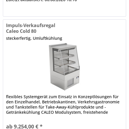
Impuls-Verkaufsregal
Caleo Cold 80
steckerfertig, Umluftkühlung
flexibles Systemgerät zum Einsatz in Konzeptlösungen für
den Einzelhandel, Betriebskantinen, Verkehrsgastronomie
und Tankstellen für Take-Away-Kühlprodukte und -
Getränkekühlung CALEO Modulsystem, freistehende
Aufstellung (Baukastenprinzip), anbaufähig
Isolierglasaufbau, schräg, Front offen Innenbeleuchtung (an
ab 9.254,00 € *
der Decke und 1 x je Etage) dicht verschweißte