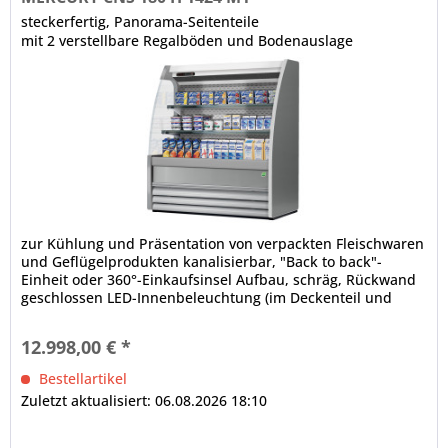
steckerfertig, Panorama-Seitenteile
mit 2 verstellbare Regalböden und Bodenauslage
zur Kühlung und Präsentation von verpackten Fleischwaren
und Geflügelprodukten kanalisierbar, "Back to back"-
Einheit oder 360°-Einkaufsinsel Aufbau, schräg, Rückwand
geschlossen LED-Innenbeleuchtung (im Deckenteil und
unter den Regalböden), gesondert schaltbar Bautiefe in
mm: 622, Fronthöhe in mm: 540 elektronische Steuerung
12.998,00 € *
Digitalanzeige, Temperaturregelung automatische...
Bestellartikel
Zuletzt aktualisiert: 06.08.2026 18:10