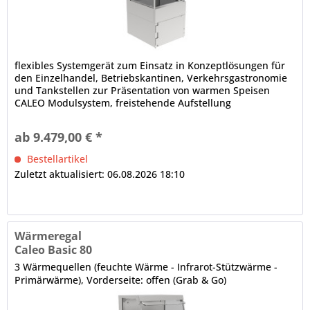
flexibles Systemgerät zum Einsatz in Konzeptlösungen für
den Einzelhandel, Betriebskantinen, Verkehrsgastronomie
und Tankstellen zur Präsentation von warmen Speisen
CALEO Modulsystem, freistehende Aufstellung
(Baukastenprinzip), anbaufähig Isolierglasaufbau, schräg,
Front offen 1 x pro Auslage, Wärmebrücke (Stützwärme),
ab 9.479,00 € *
hitzebeständig Ausstellfläche in Schwarzglas mit...
Bestellartikel
Zuletzt aktualisiert: 06.08.2026 18:10
Wärmeregal
Caleo Basic 80
3 Wärmequellen (feuchte Wärme - Infrarot-Stützwärme -
Primärwärme), Vorderseite: offen (Grab & Go)