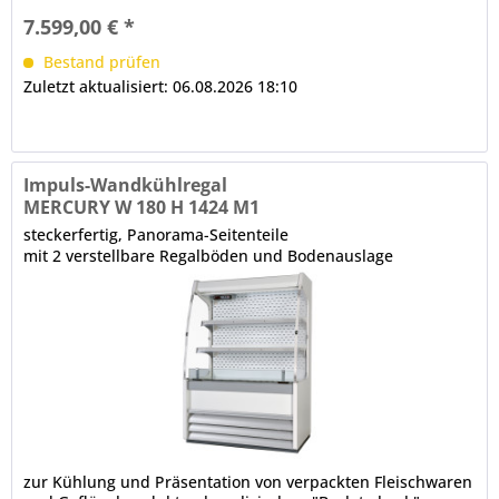
Bautiefe in mm: 622, Fronthöhe in mm: 540 elektronische
7.599,00 € *
Steuerung Digitalanzeige, Temperaturregelung...
Bestand prüfen
Zuletzt aktualisiert: 06.08.2026 18:10
Impuls-Wandkühlregal
MERCURY W 180 H 1424 M1
steckerfertig, Panorama-Seitenteile
mit 2 verstellbare Regalböden und Bodenauslage
zur Kühlung und Präsentation von verpackten Fleischwaren