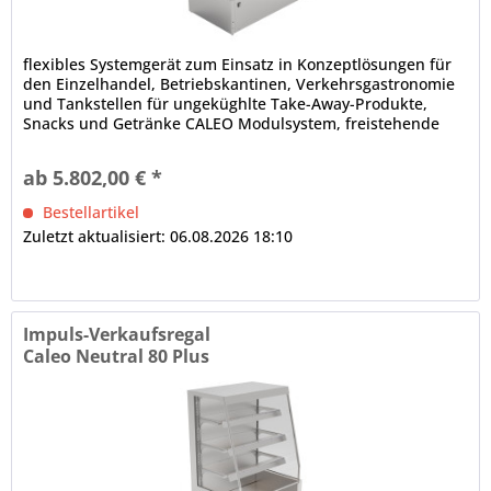
flexibles Systemgerät zum Einsatz in Konzeptlösungen für
den Einzelhandel, Betriebskantinen, Verkehrsgastronomie
und Tankstellen für ungeküghlte Take-Away-Produkte,
Snacks und Getränke CALEO Modulsystem, freistehende
Aufstellung (Baukastenprinzip), anbaufähig
Isolierglasaufbau, schräg, Front offen Innenbeleuchtung (1
ab 5.802,00 € *
x je Etage) dicht verschweißte Innenwanne elektronische...
Bestellartikel
Zuletzt aktualisiert: 06.08.2026 18:10
Impuls-Verkaufsregal
Caleo Neutral 80 Plus