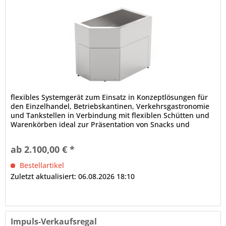
flexibles Systemgerät zum Einsatz in Konzeptlösungen für
den Einzelhandel, Betriebskantinen, Verkehrsgastronomie
und Tankstellen in Verbindung mit flexiblen Schütten und
Warenkörben ideal zur Präsentation von Snacks und
Zubehör wie Saucen, Servietten oder Besteck CALEO
Modulsystem Eckmodul, ungekühlt, rechts vertiefte
ab 2.100,00 € *
Innenwanne, dicht verschweißt, in Hygieneausführung...
Bestellartikel
Zuletzt aktualisiert: 06.08.2026 18:10
Impuls-Verkaufsregal