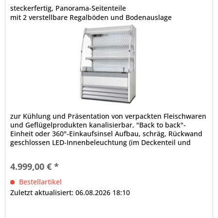
steckerfertig, Panorama-Seitenteile
mit 2 verstellbare Regalböden und Bodenauslage
zur Kühlung und Präsentation von verpackten Fleischwaren
und Geflügelprodukten kanalisierbar, "Back to back"-
Einheit oder 360°-Einkaufsinsel Aufbau, schräg, Rückwand
geschlossen LED-Innenbeleuchtung (im Deckenteil und
unter den Regalböden), 4000 K, gesondert schaltbar
Bautiefe in mm: 622, Fronthöhe in mm: 540 elektronische
4.999,00 € *
Steuerung Digitalanzeige, Temperaturregelung...
Bestellartikel
Zuletzt aktualisiert: 06.08.2026 18:10