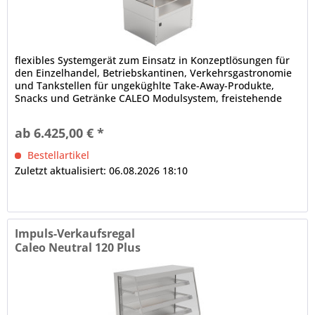
flexibles Systemgerät zum Einsatz in Konzeptlösungen für
den Einzelhandel, Betriebskantinen, Verkehrsgastronomie
und Tankstellen für ungeküghlte Take-Away-Produkte,
Snacks und Getränke CALEO Modulsystem, freistehende
Aufstellung (Baukastenprinzip), anbaufähig
Isolierglasaufbau, schräg, Front offen Innenbeleuchtung (1
ab 6.425,00 € *
x je Etage) dicht verschweißte Innenwanne elektronische...
Bestellartikel
Zuletzt aktualisiert: 06.08.2026 18:10
Impuls-Verkaufsregal
Caleo Neutral 120 Plus