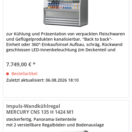
zur Kühlung und Präsentation von verpackten Fleischwaren
und Geflügelprodukten kanalisierbar, "Back to back"-
Einheit oder 360°-Einkaufsinsel Aufbau, schräg, Rückwand
geschlossen LED-Innenbeleuchtung (im Deckenteil und
unter den Regalböden), gesondert schaltbar Bautiefe in
mm: 622, Fronthöhe in mm: 540 elektronische Steuerung
7.749,00 € *
Digitalanzeige, Temperaturregelung automatische...
Bestellartikel
Zuletzt aktualisiert: 06.08.2026 18:10
Impuls-Wandkühlregal
MERCURY CNS 135 H 1424 M1
steckerfertig, Panorama-Seitenteile
mit 2 verstellbare Regalböden und Bodenauslage