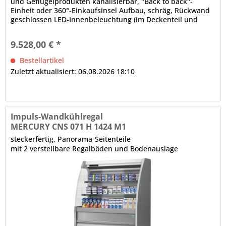
und Geflügelprodukten kanalisierbar, "Back to back"-
Einheit oder 360°-Einkaufsinsel Aufbau, schräg, Rückwand
geschlossen LED-Innenbeleuchtung (im Deckenteil und
unter den Regalböden), gesondert schaltbar Bautiefe in
mm: 622, Fronthöhe in mm: 540 elektronische Steuerung
9.528,00 € *
Digitalanzeige, Temperaturregelung automatische...
Bestellartikel
Zuletzt aktualisiert: 06.08.2026 18:10
Impuls-Wandkühlregal
MERCURY CNS 071 H 1424 M1
steckerfertig, Panorama-Seitenteile
mit 2 verstellbare Regalböden und Bodenauslage