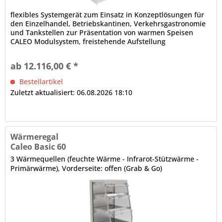
flexibles Systemgerät zum Einsatz in Konzeptlösungen für
den Einzelhandel, Betriebskantinen, Verkehrsgastronomie
und Tankstellen zur Präsentation von warmen Speisen
CALEO Modulsystem, freistehende Aufstellung
(Baukastenprinzip), anbaufähig Isolierglasaufbau, schräg,
Front offen 1 x pro Auslage, Wärmebrücke (Stützwärme),
ab 12.116,00 € *
hitzebeständig Ausstellfläche in Schwarzglas mit...
Bestellartikel
Zuletzt aktualisiert: 06.08.2026 18:10
Wärmeregal
Caleo Basic 60
3 Wärmequellen (feuchte Wärme - Infrarot-Stützwärme -
Primärwärme), Vorderseite: offen (Grab & Go)