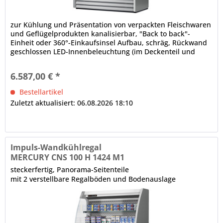
zur Kühlung und Präsentation von verpackten Fleischwaren
und Geflügelprodukten kanalisierbar, "Back to back"-
Einheit oder 360°-Einkaufsinsel Aufbau, schräg, Rückwand
geschlossen LED-Innenbeleuchtung (im Deckenteil und
unter den Regalböden), gesondert schaltbar Bautiefe in
mm: 622, Fronthöhe in mm: 540 elektronische Steuerung
6.587,00 € *
Digitalanzeige, Temperaturregelung automatische...
Bestellartikel
Zuletzt aktualisiert: 06.08.2026 18:10
Impuls-Wandkühlregal
MERCURY CNS 100 H 1424 M1
steckerfertig, Panorama-Seitenteile
mit 2 verstellbare Regalböden und Bodenauslage