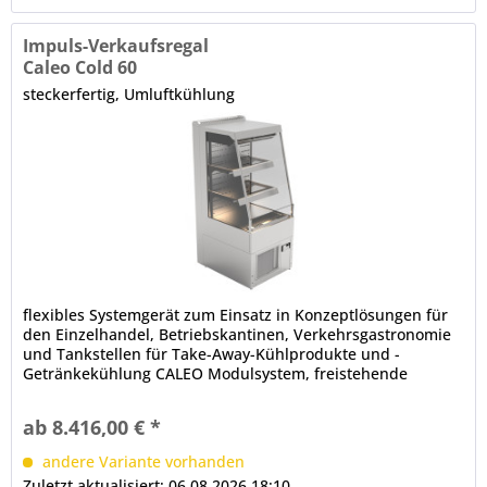
Impuls-Verkaufsregal
Caleo Cold 60
steckerfertig, Umluftkühlung
flexibles Systemgerät zum Einsatz in Konzeptlösungen für
den Einzelhandel, Betriebskantinen, Verkehrsgastronomie
und Tankstellen für Take-Away-Kühlprodukte und -
Getränkekühlung CALEO Modulsystem, freistehende
Aufstellung (Baukastenprinzip), anbaufähig
Isolierglasaufbau, schräg, Front offen Innenbeleuchtung (an
ab 8.416,00 € *
der Decke und 1 x je Etage) dicht verschweißte
Innenwanne...
andere Variante vorhanden
Zuletzt aktualisiert: 06.08.2026 18:10