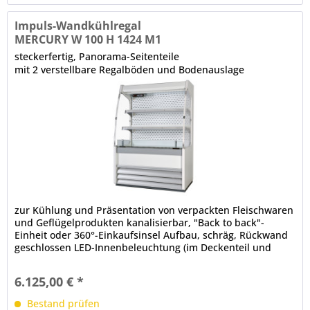
Impuls-Wandkühlregal
MERCURY W 100 H 1424 M1
steckerfertig, Panorama-Seitenteile
mit 2 verstellbare Regalböden und Bodenauslage
zur Kühlung und Präsentation von verpackten Fleischwaren
und Geflügelprodukten kanalisierbar, "Back to back"-
Einheit oder 360°-Einkaufsinsel Aufbau, schräg, Rückwand
geschlossen LED-Innenbeleuchtung (im Deckenteil und
unter den Regalböden), 4000 K, gesondert schaltbar
Bautiefe in mm: 622, Fronthöhe in mm: 540 elektronische
6.125,00 € *
Steuerung Digitalanzeige, Temperaturregelung...
Bestand prüfen