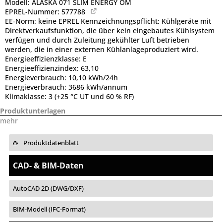
Modell:
ALASKA 071 SLIM ENERGY OM
EPREL-Nummer:
577788
EE-Norm:
keine EPREL Kennzeichnungspflicht: Kühlgeräte mit
Direktverkaufsfunktion, die über kein eingebautes Kühlsystem
verfügen und durch Zuleitung gekühlter Luft betrieben
werden, die in einer externen Kühlanlageproduziert wird.
Energieeffizienzklasse:
E
Energieeffizienzindex:
63,10
Energieverbrauch:
10,10 kWh/24h
Energieverbrauch:
3686 kWh/annum
Klimaklasse:
3 (+25 °C UT und 60 % RF)
Produktunterlagen
mehr
Produktdatenblatt
CAD- & BIM-Daten
AutoCAD 2D (DWG/DXF)
BIM-Modell (IFC-Format)