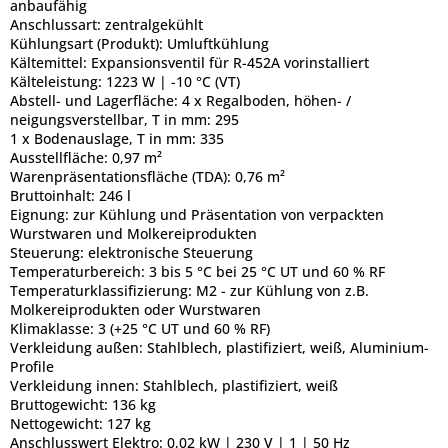
anbaufähig
Anschlussart:
zentralgekühlt
Kühlungsart (Produkt):
Umluftkühlung
Kältemittel:
Expansionsventil für R-452A vorinstalliert
Kälteleistung:
1223 W | -10 °C (VT)
Abstell- und Lagerfläche:
4 x Regalboden, höhen- /
neigungsverstellbar, T in mm: 295
1 x Bodenauslage, T in mm: 335
Ausstellfläche:
0,97 m²
Warenpräsentationsfläche (TDA):
0,76 m²
Bruttoinhalt:
246 l
Eignung:
zur Kühlung und Präsentation von verpackten
Wurstwaren und Molkereiprodukten
Steuerung:
elektronische Steuerung
Temperaturbereich:
3 bis 5 °C bei 25 °C UT und 60 % RF
Temperaturklassifizierung:
M2 - zur Kühlung von z.B.
Molkereiprodukten oder Wurstwaren
Klimaklasse:
3 (+25 °C UT und 60 % RF)
Verkleidung außen:
Stahlblech, plastifiziert, weiß, Aluminium-
Profile
Verkleidung innen:
Stahlblech, plastifiziert, weiß
Bruttogewicht:
136 kg
Nettogewicht:
127 kg
Anschlusswert Elektro:
0,02 kW | 230 V | 1 | 50 Hz