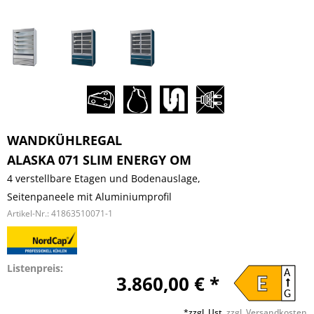
WANDKÜHLREGAL
ALASKA 071 SLIM ENERGY OM
4 verstellbare Etagen und Bodenauslage,
Seitenpaneele mit Aluminiumprofil
Artikel-Nr.:
41863510071-1
Listenpreis:
A
3.860,00 € *
E
G
*zzgl. Ust.
zzgl. Versandkosten