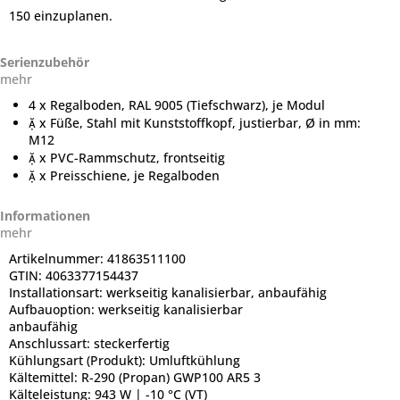
150 einzuplanen.
Serienzubehör
mehr
4 x Regalboden, RAL 9005 (Tiefschwarz), je Modul
 x Füße, Stahl mit Kunststoffkopf, justierbar, Ø in mm:
M12
 x PVC-Rammschutz, frontseitig
 x Preisschiene, je Regalboden
Informationen
mehr
Artikelnummer:
41863511100
GTIN:
4063377154437
Installationsart:
werkseitig kanalisierbar, anbaufähig
Aufbauoption:
werkseitig kanalisierbar
anbaufähig
Anschlussart:
steckerfertig
Kühlungsart (Produkt):
Umluftkühlung
Kältemittel:
R-290 (Propan) GWP100 AR5 3
Kälteleistung:
943 W | -10 °C (VT)