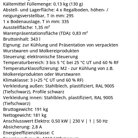
Kältemittel Füllemenge:
0,13 kg (130 g)
Abstell- und Lagerfläche:
4 x Regalboden, höhen- /
neigungsverstellbar, T in mm: 295
1 x Bodenauslage, T in mm: 335
Ausstellfläche:
1,35 m²
Warenpräsentationsfläche (TDA):
0,83 m²
Bruttoinhalt:
343 l
Eignung:
zur Kühlung und Präsentation von verpackten
Wurstwaren und Molkereiprodukten
Steuerung:
elektronische Steuerung
Temperaturbereich:
3 bis 5 °C bei 25 °C UT und 60 % RF
Temperaturklassifizierung:
M2 - zur Kühlung von z.B.
Molkereiprodukten oder Wurstwaren
Klimaklasse:
3 (+25 °C UT und 60 % RF)
Verkleidung außen:
Stahlblech, plastifiziert, RAL 9005
(Tiefschwarz), Profile schwarz
Verkleidung innen:
Stahlblech, plastifiziert, RAL 9005
(Tiefschwarz)
Bruttogewicht:
191 kg
Nettogewicht:
181 kg
Anschlusswert Elektro:
0,50 kW | 230 V | 1 | 50 Hz
Absicherung:
2,8 A
Energieeffizienzklasse:
C