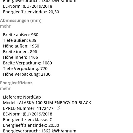
Energieverbrauch:
1362 kWh/annum
EE-Norm:
(EU) 2019/2018
Energieeffizienzindex:
20,30
Abmessungen (mm)
mehr
Breite außen:
960
Tiefe außen:
635
Höhe außen:
1950
Breite innen:
896
Höhe innen:
1165
Breite Verpackung:
1080
Tiefe Verpackung:
770
Höhe Verpackung:
2130
Energieeffizienz
mehr
Lieferant:
NordCap
Modell:
ALASKA 100 SLIM ENERGY DR BLACK
EPREL-Nummer:
1172477
EE-Norm:
(EU) 2019/2018
Energieeffizienzklasse:
C
Energieeffizienzindex:
20,30
Energieverbrauch:
1362 kWh/annum