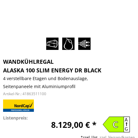
WANDKÜHLREGAL
ALASKA 100 SLIM ENERGY DR BLACK
4 verstellbare Etagen und Bodenauslage,
Seitenpaneele mit Aluminiumprofil
Artikel-Nr.:
41863511100
Listenpreis:
A
8.129,00 € *
C
G
*zzgl. Ust.
zzgl. Versandkosten