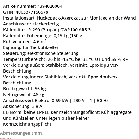
Artikelnummer:
4394020004
GTIN:
4063377156578
Installationsart:
Huckepack-Aggregat zur Montage an der Wand
Anschlussart:
steckerfertig
Kältemittel:
R-290 (Propan) GWP100 AR5 3
Kältemittel Füllemenge:
0,15 kg (150 g)
Kühlvolumen:
4.6 m³
Eignung:
für Tiefkühlzellen
Steuerung:
elektronische Steuerung
Temperaturbereich:
-20 bis -15 °C bei 32 °C UT und 55 % RF
Verkleidung außen:
Stahlblech, verzinkt, Epoxidpulver-
Beschichtung
Verkleidung innen:
Stahlblech, verzinkt, Epoxidpulver-
Beschichtung
Bruttogewicht:
56 kg
Nettogewicht:
46 kg
Anschlusswert Elektro:
0,69 kW | 230 V | 1 | 50 Hz
Absicherung:
3,8 A
EE-Norm:
keine EPREL Kennzeichnungspflicht: Kühlaggregate
und Kühlzellen unterliegen bisher keiner
Kennzeichnungspflicht
Abmessungen (mm)
mehr