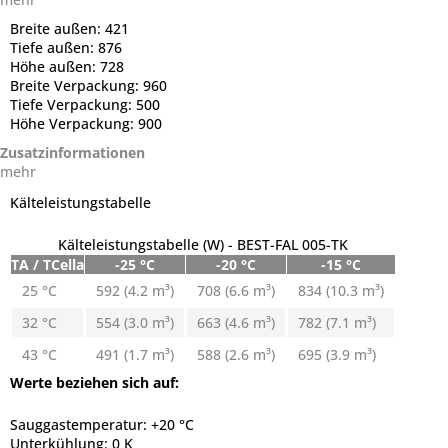
Breite außen:
421
Tiefe außen:
876
Höhe außen:
728
Breite Verpackung:
960
Tiefe Verpackung:
500
Höhe Verpackung:
900
Zusatzinformationen
mehr
Kälteleistungstabelle
Kälteleistungstabelle (W) - BEST-FAL 005-TK
TA / TCella
-25 °C
-20 °C
-15 °C
25 °C
592 (4.2 m³)
708 (6.6 m³)
834 (10.3 m³)
32 °C
554 (3.0 m³)
663 (4.6 m³)
782 (7.1 m³)
43 °C
491 (1.7 m³)
588 (2.6 m³)
695 (3.9 m³)
Werte beziehen sich auf:
Sauggastemperatur: +20 °C
Unterkühlung: 0 K