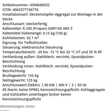
Artikelnummer:
4394040032
GTIN:
4063377156776
Installationsart:
Deckenstopfer-Aggregat zur Montage in der
Decke
Anschlussart:
steckerfertig
Kältemittel:
R-290 (Propan) GWP100 AR5 3
Kältemittel Füllemenge:
0,15 kg (150 g)
Kühlvolumen:
32.1 m³
Eignung:
für Tiefkühlzellen
Steuerung:
elektronische Steuerung
Temperaturbereich:
-20 bis -15 °C bei 32 °C UT und 55 % RF
Verkleidung außen:
Stahlblech, verzinkt, Epoxidpulver-
Beschichtung
Verkleidung innen:
Stahlblech, verzinkt, Epoxidpulver-
Beschichtung
Bruttogewicht:
155 kg
Nettogewicht:
125 kg
Anschlusswert Elektro:
1,90 kW | 400 V | 3 | 50 Hz
EE-Norm:
keine EPREL Kennzeichnungspflicht: Kühlaggregate
und Kühlzellen unterliegen bisher keiner
Kennzeichnungspflicht
Abmessungen (mm)
mehr