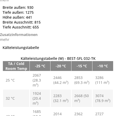
Breite außen:
930
Tiefe außen:
1275
Höhe außen:
441
Breite Ausschnitt:
815
Tiefe Ausschnitt:
655
Zusatzinformationen
mehr
Kälteleistungstabelle
Kälteleistungstabelle (W) - BEST-SFL 032-TK
TA / Cold
-25 °C
-20 °C
-15 °C
-10 °C
Room Temp
2067
2446
2853
3286
25 °C
(28.3
(44.2 m³)
(69.3 m³)
(111 m³)
m³)
1924
2283
2668 (50
3074
32 °C
(20.4
(32.1 m³)
m³)
(78.9 m³)
m³)
1685
2014
2362
2727