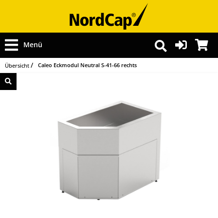
Menü
Caleo Eckmodul Neutral S-41-66 rechts
Übersicht