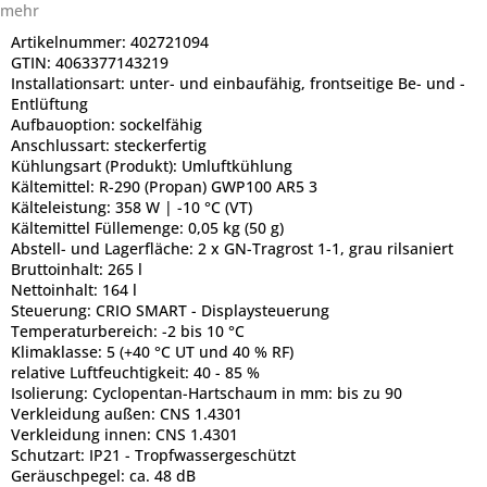
mehr
Artikelnummer:
402721094
GTIN:
4063377143219
Installationsart:
unter- und einbaufähig, frontseitige Be- und -
Entlüftung
Aufbauoption:
sockelfähig
Anschlussart:
steckerfertig
Kühlungsart (Produkt):
Umluftkühlung
Kältemittel:
R-290 (Propan) GWP100 AR5 3
Kälteleistung:
358 W | -10 °C (VT)
Kältemittel Füllemenge:
0,05 kg (50 g)
Abstell- und Lagerfläche:
2 x GN-Tragrost 1-1, grau rilsaniert
Bruttoinhalt:
265 l
Nettoinhalt:
164 l
Steuerung:
CRIO SMART - Displaysteuerung
Temperaturbereich:
-2 bis 10 °C
Klimaklasse:
5 (+40 °C UT und 40 % RF)
relative Luftfeuchtigkeit:
40 - 85 %
Isolierung:
Cyclopentan-Hartschaum in mm: bis zu 90
Verkleidung außen:
CNS 1.4301
Verkleidung innen:
CNS 1.4301
Schutzart:
IP21 - Tropfwassergeschützt
Geräuschpegel:
ca. 48 dB