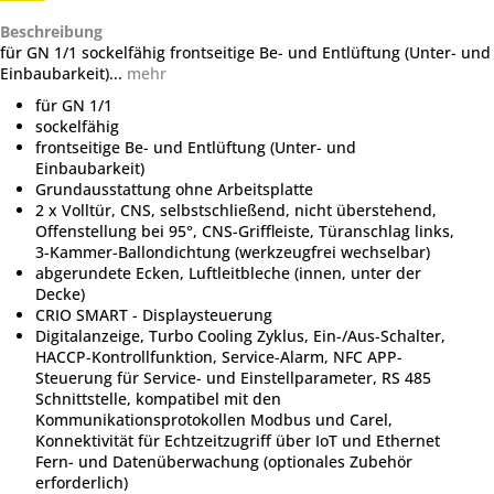
Beschreibung
für GN 1/1 sockelfähig frontseitige Be- und Entlüftung (Unter- und
Einbaubarkeit)...
mehr
für GN 1/1
sockelfähig
frontseitige Be- und Entlüftung (Unter- und
Einbaubarkeit)
Grundausstattung ohne Arbeitsplatte
2 x Volltür, CNS, selbstschließend, nicht überstehend,
Offenstellung bei 95°, CNS-Griffleiste, Türanschlag links,
3-Kammer-Ballondichtung (werkzeugfrei wechselbar)
abgerundete Ecken, Luftleitbleche (innen, unter der
Decke)
CRIO SMART - Displaysteuerung
Digitalanzeige, Turbo Cooling Zyklus, Ein-/Aus-Schalter,
HACCP-Kontrollfunktion, Service-Alarm, NFC APP-
Steuerung für Service- und Einstellparameter, RS 485
Schnittstelle, kompatibel mit den
Kommunikationsprotokollen Modbus und Carel,
Konnektivität für Echtzeitzugriff über IoT und Ethernet
Fern- und Datenüberwachung (optionales Zubehör
erforderlich)