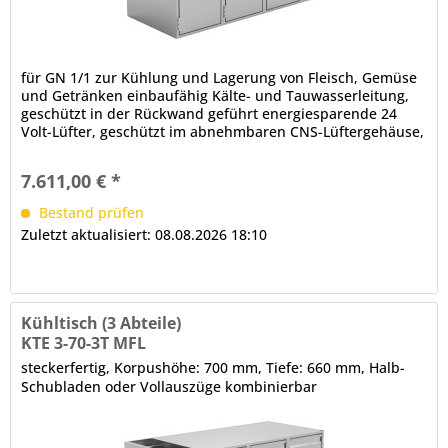
für GN 1/1 zur Kühlung und Lagerung von Fleisch, Gemüse
und Getränken einbaufähig Kälte- und Tauwasserleitung,
geschützt in der Rückwand geführt energiesparende 24
Volt-Lüfter, geschützt im abnehmbaren CNS-Lüftergehäuse,
Lüftergeschwindigkeit regelbar Grundausstattung ohne
Arbeitsplatte 3 x Volltür, CNS, frontbündige Tür- und
7.611,00 € *
Ladenblätter, selbstschließend, Scharnier für...
Bestand prüfen
Zuletzt aktualisiert: 08.08.2026 18:10
Kühltisch (3 Abteile)
KTE 3-70-3T MFL
steckerfertig, Korpushöhe: 700 mm, Tiefe: 660 mm, Halb-
Schubladen oder Vollauszüge kombinierbar