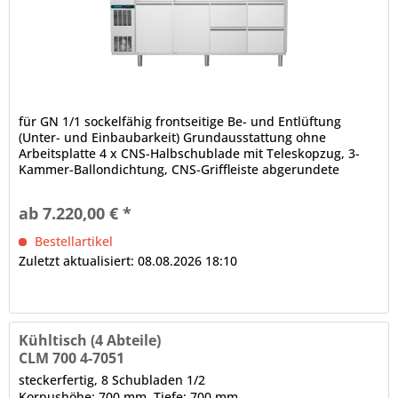
für GN 1/1 sockelfähig frontseitige Be- und Entlüftung
(Unter- und Einbaubarkeit) Grundausstattung ohne
Arbeitsplatte 4 x CNS-Halbschublade mit Teleskopzug, 3-
Kammer-Ballondichtung, CNS-Griffleiste abgerundete
Ecken, Luftleitbleche (innen, unter der Decke) CRIO SMART -
Displaysteuerung Digitalanzeige, Turbo Cooling Zyklus,
ab 7.220,00 € *
Ein-/Aus-Schalter, HACCP-Kontrollfunktion,...
Bestellartikel
Zuletzt aktualisiert: 08.08.2026 18:10
Kühltisch (4 Abteile)
CLM 700 4-7051
steckerfertig, 8 Schubladen 1/2
Korpushöhe: 700 mm, Tiefe: 700 mm