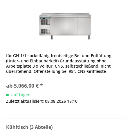
für GN 1/1 sockelfähig frontseitige Be- und Entlüftung
(Unter- und Einbaubarkeit) Grundausstattung ohne
Arbeitsplatte 3 x Volltür, CNS, selbstschließend, nicht
überstehend, Offenstellung bei 95°, CNS-Griffleiste
abgerundete Ecken, Luftleitbleche (innen, unter der Decke)
CRIO TECH - Displaysteuerung Temperaturregelung, 3-
ab 5.066,00 € *
stufige Feuchtigkeitssteuerung, Turbo Cooling Zyklus,...
auf Lager
Zuletzt aktualisiert: 08.08.2026 18:10
Kühltisch (3 Abteile)