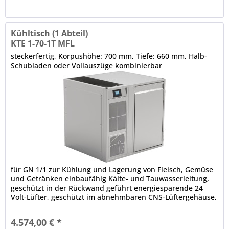
Kühltisch (1 Abteil)
KTE 1-70-1T MFL
steckerfertig, Korpushöhe: 700 mm, Tiefe: 660 mm, Halb-
Schubladen oder Vollauszüge kombinierbar
für GN 1/1 zur Kühlung und Lagerung von Fleisch, Gemüse
und Getränken einbaufähig Kälte- und Tauwasserleitung,
geschützt in der Rückwand geführt energiesparende 24
Volt-Lüfter, geschützt im abnehmbaren CNS-Lüftergehäuse,
Lüftergeschwindigkeit regelbar Grundausstattung ohne
Arbeitsplatte 1 x Volltür, CNS, frontbündige Tür- und
4.574,00 € *
Ladenblätter, selbstschließend, Scharnier für...