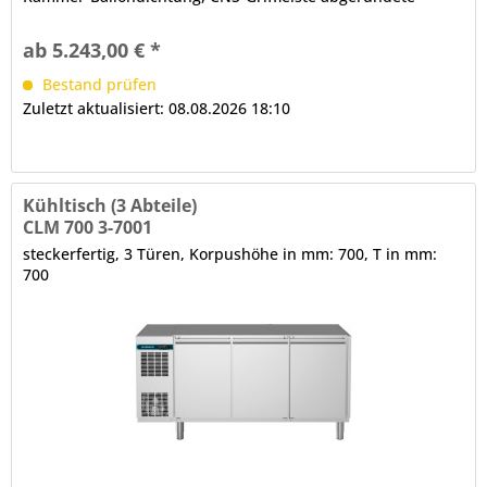
Ecken, Luftleitbleche (innen, unter der Decke) CRIO SMART -
Displaysteuerung Digitalanzeige, Turbo Cooling Zyklus,
ab 5.243,00 € *
Ein-/Aus-Schalter, HACCP-Kontrollfunktion,...
Bestand prüfen
Zuletzt aktualisiert: 08.08.2026 18:10
Kühltisch (3 Abteile)
CLM 700 3-7001
steckerfertig, 3 Türen, Korpushöhe in mm: 700, T in mm:
700