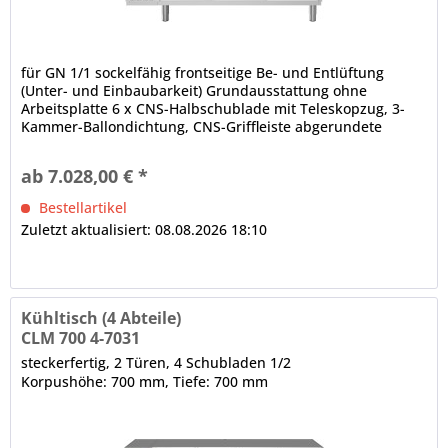
für GN 1/1 sockelfähig frontseitige Be- und Entlüftung
(Unter- und Einbaubarkeit) Grundausstattung ohne
Arbeitsplatte 6 x CNS-Halbschublade mit Teleskopzug, 3-
Kammer-Ballondichtung, CNS-Griffleiste abgerundete
Ecken, Luftleitbleche (innen, unter der Decke) CRIO SMART -
Displaysteuerung Digitalanzeige, Turbo Cooling Zyklus,
ab 7.028,00 € *
Ein-/Aus-Schalter, HACCP-Kontrollfunktion,...
Bestellartikel
Zuletzt aktualisiert: 08.08.2026 18:10
Kühltisch (4 Abteile)
CLM 700 4-7031
steckerfertig, 2 Türen, 4 Schubladen 1/2
Korpushöhe: 700 mm, Tiefe: 700 mm