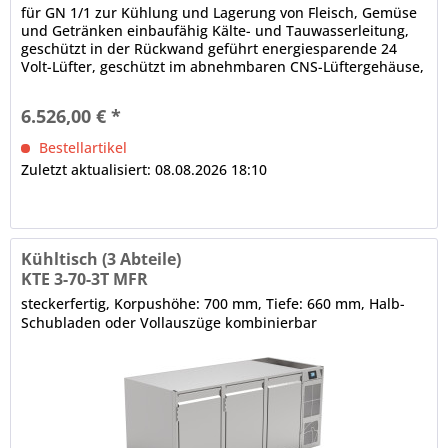
für GN 1/1 zur Kühlung und Lagerung von Fleisch, Gemüse
und Getränken einbaufähig Kälte- und Tauwasserleitung,
geschützt in der Rückwand geführt energiesparende 24
Volt-Lüfter, geschützt im abnehmbaren CNS-Lüftergehäuse,
Lüftergeschwindigkeit regelbar Grundausstattung ohne
Arbeitsplatte 2 x Volltür, CNS, frontbündige Tür- und
6.526,00 € *
Ladenblätter, selbstschließend, Scharnier für...
Bestellartikel
Zuletzt aktualisiert: 08.08.2026 18:10
Kühltisch (3 Abteile)
KTE 3-70-3T MFR
steckerfertig, Korpushöhe: 700 mm, Tiefe: 660 mm, Halb-
Schubladen oder Vollauszüge kombinierbar