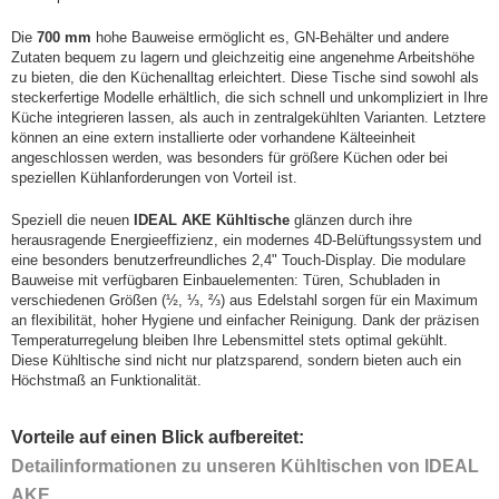
Die
700 mm
hohe Bauweise ermöglicht es, GN-Behälter und andere
Zutaten bequem zu lagern und gleichzeitig eine angenehme Arbeitshöhe
zu bieten, die den Küchenalltag erleichtert. Diese Tische sind sowohl als
steckerfertige Modelle erhältlich, die sich schnell und unkompliziert in Ihre
Küche integrieren lassen, als auch in zentralgekühlten Varianten. Letztere
können an eine extern installierte oder vorhandene Kälteeinheit
angeschlossen werden, was besonders für größere Küchen oder bei
speziellen Kühlanforderungen von Vorteil ist.
Speziell die neuen
IDEAL AKE Kühltische
glänzen durch ihre
herausragende Energieeffizienz, ein modernes 4D-Belüftungssystem und
eine besonders benutzerfreundliches 2,4" Touch-Display. Die modulare
Bauweise mit verfügbaren Einbauelementen: Türen, Schubladen in
verschiedenen Größen (½, ⅓, ⅔) aus Edelstahl sorgen für ein Maximum
an flexibilität, hoher Hygiene und einfacher Reinigung. Dank der präzisen
Temperaturregelung bleiben Ihre Lebensmittel stets optimal gekühlt.
Diese Kühltische sind nicht nur platzsparend, sondern bieten auch ein
Höchstmaß an Funktionalität.
Vorteile auf einen Blick aufbereitet:
Detailinformationen zu unseren Kühltischen von IDEAL
AKE