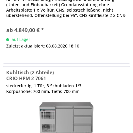
(Unter- und Einbaubarkeit) Grundausstattung ohne
Arbeitsplatte 1 x Volltür, CNS, selbstschließend, nicht
überstehend, Offenstellung bei 95°, CNS-Griffleiste 2 x CNS-
Schublade, 3-Kammer-Ballondichtung, CNS-Griffleiste
abgerundete Ecken, Luftleitbleche (innen, unter der Decke)
ab 4.849,00 € *
CRIO TECH - Displaysteuerung...
auf Lager
Zuletzt aktualisiert: 08.08.2026 18:10
Kühltisch (2 Abteile)
CRIO HPM 2-7061
steckerfertig, 1 Tür, 3 Schubladen 1/3
Korpushöhe: 700 mm, Tiefe: 700 mm