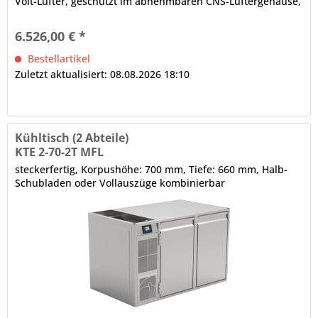
Volt-Lüfter, geschützt im abnehmbaren CNS-Lüftergehäuse,
Lüftergeschwindigkeit regelbar Grundausstattung ohne
Arbeitsplatte 2 x Volltür, CNS, frontbündige Tür- und
6.526,00 € *
Ladenblätter, selbstschließend, Scharnier für...
Bestellartikel
Zuletzt aktualisiert: 08.08.2026 18:10
Kühltisch (2 Abteile)
KTE 2-70-2T MFL
steckerfertig, Korpushöhe: 700 mm, Tiefe: 660 mm, Halb-
Schubladen oder Vollauszüge kombinierbar