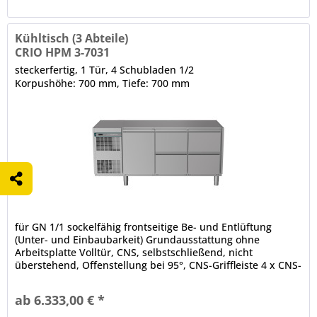
Kühltisch (3 Abteile)
CRIO HPM 3-7031
steckerfertig, 1 Tür, 4 Schubladen 1/2
Korpushöhe: 700 mm, Tiefe: 700 mm
für GN 1/1 sockelfähig frontseitige Be- und Entlüftung
(Unter- und Einbaubarkeit) Grundausstattung ohne
Arbeitsplatte Volltür, CNS, selbstschließend, nicht
überstehend, Offenstellung bei 95°, CNS-Griffleiste 4 x CNS-
Schublade, 3-Kammer-Ballondichtung, CNS-Griffleiste
abgerundete Ecken, Luftleitbleche (innen, unter der Decke)
ab 6.333,00 € *
CRIO TECH - Displaysteuerung Temperaturregelung,...