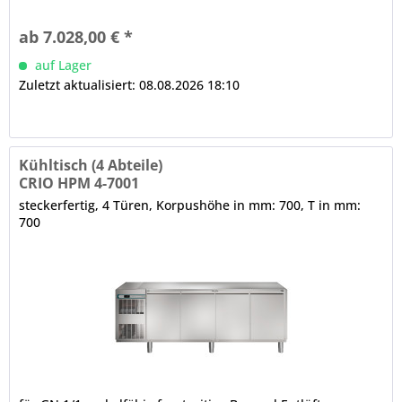
Luftleitbleche (innen, unter der Decke) CRIO TECH -
Displaysteuerung Temperaturregelung, 3-stufige
ab 7.028,00 € *
Feuchtigkeitssteuerung, Turbo Cooling Zyklus, Ein-/Aus-
Schalter, akustische und...
auf Lager
Zuletzt aktualisiert: 08.08.2026 18:10
Kühltisch (4 Abteile)
CRIO HPM 4-7001
steckerfertig, 4 Türen, Korpushöhe in mm: 700, T in mm:
700