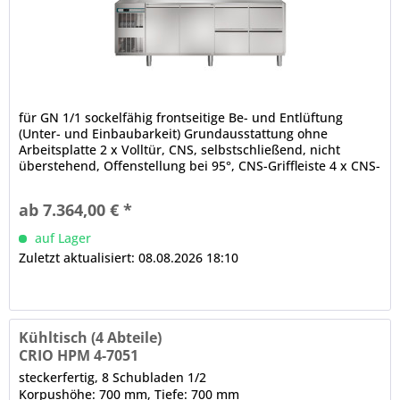
für GN 1/1 sockelfähig frontseitige Be- und Entlüftung
(Unter- und Einbaubarkeit) Grundausstattung ohne
Arbeitsplatte 2 x Volltür, CNS, selbstschließend, nicht
überstehend, Offenstellung bei 95°, CNS-Griffleiste 4 x CNS-
Schublade, 3-Kammer-Ballondichtung, CNS-Griffleiste
abgerundete Ecken, Luftleitbleche (innen, unter der Decke)
ab 7.364,00 € *
CRIO TECH - Displaysteuerung...
auf Lager
Zuletzt aktualisiert: 08.08.2026 18:10
Kühltisch (4 Abteile)
CRIO HPM 4-7051
steckerfertig, 8 Schubladen 1/2
Korpushöhe: 700 mm, Tiefe: 700 mm