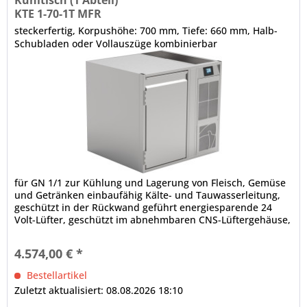
KTE 1-70-1T MFR
steckerfertig, Korpushöhe: 700 mm, Tiefe: 660 mm, Halb-
Schubladen oder Vollauszüge kombinierbar
für GN 1/1 zur Kühlung und Lagerung von Fleisch, Gemüse
und Getränken einbaufähig Kälte- und Tauwasserleitung,
geschützt in der Rückwand geführt energiesparende 24
Volt-Lüfter, geschützt im abnehmbaren CNS-Lüftergehäuse,
Lüftergeschwindigkeit regelbar Grundausstattung ohne
Arbeitsplatte 1 x Volltür, CNS, frontbündige Tür- und
4.574,00 € *
Ladenblätter, selbstschließend, Scharnier für...
Bestellartikel
Zuletzt aktualisiert: 08.08.2026 18:10