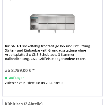
für GN 1/1 sockelfähig frontseitige Be- und Entlüftung
(Unter- und Einbaubarkeit) Grundausstattung ohne
Arbeitsplatte 8 x CNS-Schublade, 3-Kammer-
Ballondichtung, CNS-Griffleiste abgerundete Ecken,
Luftleitbleche (innen, unter der Decke) CRIO TECH -
Displaysteuerung Temperaturregelung, 3-stufige
ab 8.759,00 € *
Feuchtigkeitssteuerung, Turbo Cooling Zyklus, Ein-/Aus-
Schalter, akustische und...
auf Lager
Zuletzt aktualisiert: 08.08.2026 18:10
Kühltisch (2 Abteile)