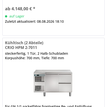
abgerundete Ecken, Luftleitbleche (innen, unter der Decke)
CRIO TECH - Displaysteuerung Temperaturregelung, 3-
ab 4.148,00 € *
stufige Feuchtigkeitssteuerung, Turbo Cooling Zyklus,...
auf Lager
Zuletzt aktualisiert: 08.08.2026 18:10
Kühltisch (2 Abteile)
CRIO HPM 2-7011
steckerfertig, 1 Tür, 2 Halb-Schubladen
Korpushöhe: 700 mm, Tiefe: 700 mm
für GN 1/1 sockelfähig frontseitige Be- und Entlüftung