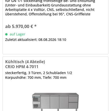
für GN 1/1 sockelfähig frontseitige Be- und Entlüftung
(Unter- und Einbaubarkeit) Grundausstattung ohne
Arbeitsplatte 4 x Volltür, CNS, selbstschließend, nicht
überstehend, Offenstellung bei 95°, CNS-Griffleiste
abgerundete Ecken, Luftleitbleche (innen, unter der Decke)
CRIO TECH - Displaysteuerung Temperaturregelung, 3-
ab 5.970,00 € *
stufige Feuchtigkeitssteuerung, Turbo Cooling Zyklus,...
auf Lager
Zuletzt aktualisiert: 08.08.2026 18:10
Kühltisch (4 Abteile)
CRIO HPM 4-7011
steckerfertig, 3 Türen, 2 Schubladen 1/2
Korpushöhe: 700 mm, Tiefe: 700 mm