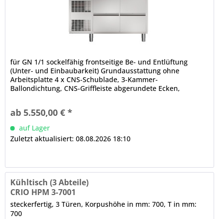
für GN 1/1 sockelfähig frontseitige Be- und Entlüftung
(Unter- und Einbaubarkeit) Grundausstattung ohne
Arbeitsplatte 4 x CNS-Schublade, 3-Kammer-
Ballondichtung, CNS-Griffleiste abgerundete Ecken,
Luftleitbleche (innen, unter der Decke) CRIO TECH -
Displaysteuerung Temperaturregelung, 3-stufige
ab 5.550,00 € *
Feuchtigkeitssteuerung, Turbo Cooling Zyklus, Ein-/Aus-
Schalter, akustische und...
auf Lager
Zuletzt aktualisiert: 08.08.2026 18:10
Kühltisch (3 Abteile)
CRIO HPM 3-7001
steckerfertig, 3 Türen, Korpushöhe in mm: 700, T in mm:
700