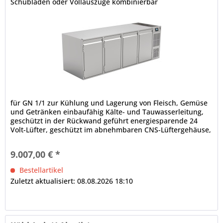
Schubladen oder Vollauszüge kombinierbar
für GN 1/1 zur Kühlung und Lagerung von Fleisch, Gemüse
und Getränken einbaufähig Kälte- und Tauwasserleitung,
geschützt in der Rückwand geführt energiesparende 24
Volt-Lüfter, geschützt im abnehmbaren CNS-Lüftergehäuse,
Lüftergeschwindigkeit regelbar Grundausstattung ohne
Arbeitsplatte 4 x Volltür, CNS, frontbündige Tür- und
9.007,00 € *
Ladenblätter, selbstschließend, Scharnier für...
Bestellartikel
Zuletzt aktualisiert: 08.08.2026 18:10