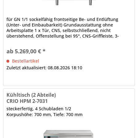
für GN 1/1 sockelfähig frontseitige Be- und Entlüftung
(Unter- und Einbaubarkeit) Grundausstattung ohne
Arbeitsplatte 1 x Tür, CNS, selbstschließend, nicht
überstehend, Offenstellung bei 95°, CNS-Griffleiste, 3-
Kammer-Ballondichtung (werkzeugfrei wechselbar) 3 x
Schublade, 3-Kammer-Ballondichtung, CNS-Griffleiste
ab 5.269,00 € *
abgerundete Ecken, Luftleitbleche (innen, unter der
Decke)...
Bestellartikel
Zuletzt aktualisiert: 08.08.2026 18:10
Kühltisch (2 Abteile)
CRIO HPM 2-7031
steckerfertig, 4 Schubladen 1/2
Korpushöhe: 700 mm, Tiefe: 700 mm