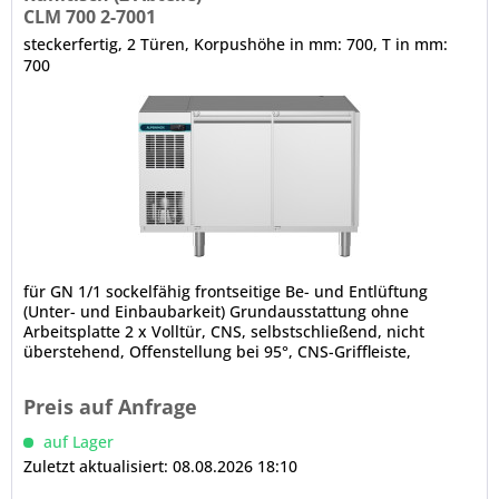
CLM 700 2-7001
steckerfertig, 2 Türen, Korpushöhe in mm: 700, T in mm:
700
für GN 1/1 sockelfähig frontseitige Be- und Entlüftung
(Unter- und Einbaubarkeit) Grundausstattung ohne
Arbeitsplatte 2 x Volltür, CNS, selbstschließend, nicht
überstehend, Offenstellung bei 95°, CNS-Griffleiste,
Türanschlag links, 3-Kammer-Ballondichtung (werkzeugfrei
wechselbar) abgerundete Ecken, Luftleitbleche (innen,
Preis auf Anfrage
unter der Decke) CRIO SMART - Displaysteuerung...
auf Lager
Zuletzt aktualisiert: 08.08.2026 18:10