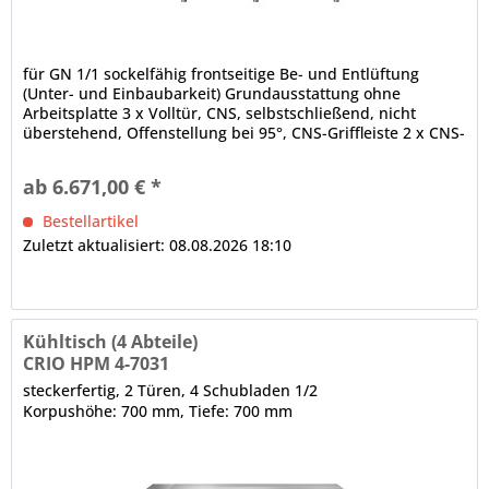
für GN 1/1 sockelfähig frontseitige Be- und Entlüftung
(Unter- und Einbaubarkeit) Grundausstattung ohne
Arbeitsplatte 3 x Volltür, CNS, selbstschließend, nicht
überstehend, Offenstellung bei 95°, CNS-Griffleiste 2 x CNS-
Schublade, 3-Kammer-Ballondichtung, CNS-Griffleiste
abgerundete Ecken, Luftleitbleche (innen, unter der Decke)
ab 6.671,00 € *
CRIO TECH - Displaysteuerung...
Bestellartikel
Zuletzt aktualisiert: 08.08.2026 18:10
Kühltisch (4 Abteile)
CRIO HPM 4-7031
steckerfertig, 2 Türen, 4 Schubladen 1/2
Korpushöhe: 700 mm, Tiefe: 700 mm