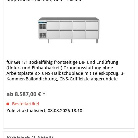
für GN 1/1 sockelfähig frontseitige Be- und Entlüftung
(Unter- und Einbaubarkeit) Grundausstattung ohne
Arbeitsplatte 8 x CNS-Halbschublade mit Teleskopzug, 3-
Kammer-Ballondichtung, CNS-Griffleiste abgerundete
Ecken, Luftleitbleche (innen, unter der Decke) CRIO SMART -
Displaysteuerung Digitalanzeige, Turbo Cooling Zyklus,
ab 8.587,00 € *
Ein-/Aus-Schalter, HACCP-Kontrollfunktion,...
Bestellartikel
Zuletzt aktualisiert: 08.08.2026 18:10
Kühltisch (1 Abteil)