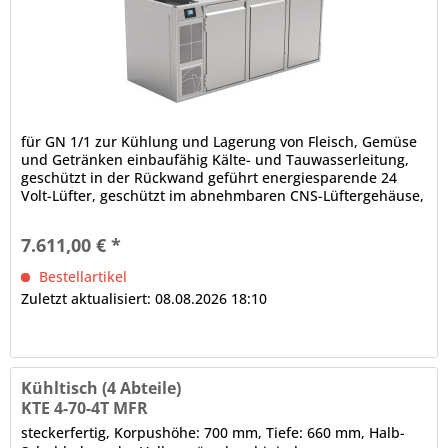
für GN 1/1 zur Kühlung und Lagerung von Fleisch, Gemüse
und Getränken einbaufähig Kälte- und Tauwasserleitung,
geschützt in der Rückwand geführt energiesparende 24
Volt-Lüfter, geschützt im abnehmbaren CNS-Lüftergehäuse,
Lüftergeschwindigkeit regelbar Grundausstattung ohne
Arbeitsplatte 3 x Volltür, CNS, frontbündige Tür- und
7.611,00 € *
Ladenblätter, selbstschließend, Scharnier für...
Bestellartikel
Zuletzt aktualisiert: 08.08.2026 18:10
Kühltisch (4 Abteile)
KTE 4-70-4T MFR
steckerfertig, Korpushöhe: 700 mm, Tiefe: 660 mm, Halb-