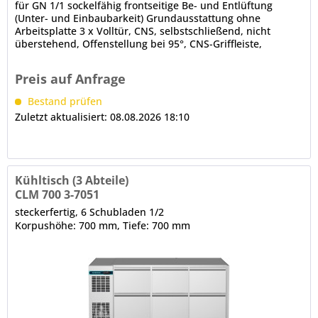
für GN 1/1 sockelfähig frontseitige Be- und Entlüftung
(Unter- und Einbaubarkeit) Grundausstattung ohne
Arbeitsplatte 3 x Volltür, CNS, selbstschließend, nicht
überstehend, Offenstellung bei 95°, CNS-Griffleiste,
Türanschlag links, 3-Kammer-Ballondichtung (werkzeugfrei
wechselbar) abgerundete Ecken, Luftleitbleche (innen,
Preis auf Anfrage
unter der Decke) CRIO SMART - Displaysteuerung...
Bestand prüfen
Zuletzt aktualisiert: 08.08.2026 18:10
Kühltisch (3 Abteile)
CLM 700 3-7051
steckerfertig, 6 Schubladen 1/2
Korpushöhe: 700 mm, Tiefe: 700 mm