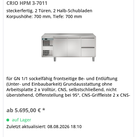
CRIO HPM 3-7011
steckerfertig, 2 Türen, 2 Halb-Schubladen
Korpushöhe: 700 mm, Tiefe: 700 mm
für GN 1/1 sockelfähig frontseitige Be- und Entlüftung
(Unter- und Einbaubarkeit) Grundausstattung ohne
Arbeitsplatte 2 x Volltür, CNS, selbstschließend, nicht
überstehend, Offenstellung bei 95°, CNS-Griffleiste 2 x CNS-
Schublade, 3-Kammer-Ballondichtung, CNS-Griffleiste
abgerundete Ecken, Luftleitbleche (innen, unter der Decke)
ab 5.695,00 € *
CRIO TECH - Displaysteuerung...
auf Lager
Zuletzt aktualisiert: 08.08.2026 18:10