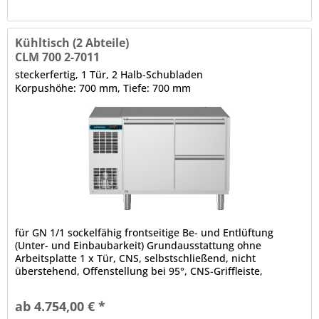
Kühltisch (2 Abteile)
CLM 700 2-7011
steckerfertig, 1 Tür, 2 Halb-Schubladen
Korpushöhe: 700 mm, Tiefe: 700 mm
für GN 1/1 sockelfähig frontseitige Be- und Entlüftung
(Unter- und Einbaubarkeit) Grundausstattung ohne
Arbeitsplatte 1 x Tür, CNS, selbstschließend, nicht
überstehend, Offenstellung bei 95°, CNS-Griffleiste,
Türanschlag links, 3-Kammer-Ballondichtung (werkzeugfrei
wechselbar) 2 x CNS-Halbschublade mit Teleskopzug, 3-
ab 4.754,00 € *
Kammer-Ballondichtung, CNS-Griffleiste abgerundete