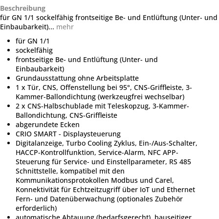
Beschreibung
für GN 1/1 sockelfähig frontseitige Be- und Entlüftung (Unter- und
Einbaubarkeit)...
mehr
für GN 1/1
sockelfähig
frontseitige Be- und Entlüftung (Unter- und
Einbaubarkeit)
Grundausstattung ohne Arbeitsplatte
1 x Tür, CNS, Offenstellung bei 95°, CNS-Griffleiste, 3-
Kammer-Ballondichtung (werkzeugfrei wechselbar)
2 x CNS-Halbschublade mit Teleskopzug, 3-Kammer-
Ballondichtung, CNS-Griffleiste
abgerundete Ecken
CRIO SMART - Displaysteuerung
Digitalanzeige, Turbo Cooling Zyklus, Ein-/Aus-Schalter,
HACCP-Kontrollfunktion, Service-Alarm, NFC APP-
Steuerung für Service- und Einstellparameter, RS 485
Schnittstelle, kompatibel mit den
Kommunikationsprotokollen Modbus und Carel,
Konnektivität für Echtzeitzugriff über IoT und Ethernet
Fern- und Datenüberwachung (optionales Zubehör
erforderlich)
automatische Abtauung (bedarfsgerecht), bauseitiger