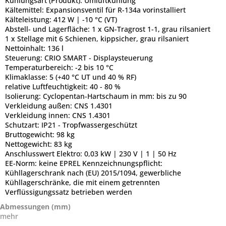
Kühlungsart (Produkt):
Umluftkühlung
Kältemittel:
Expansionsventil für R-134a vorinstalliert
Kälteleistung:
412 W | -10 °C (VT)
Abstell- und Lagerfläche:
1 x GN-Tragrost 1-1, grau rilsaniert
1 x Stellage mit 6 Schienen, kippsicher, grau rilsaniert
Nettoinhalt:
136 l
Steuerung:
CRIO SMART - Displaysteuerung
Temperaturbereich:
-2 bis 10 °C
Klimaklasse:
5 (+40 °C UT und 40 % RF)
relative Luftfeuchtigkeit:
40 - 80 %
Isolierung:
Cyclopentan-Hartschaum in mm: bis zu 90
Verkleidung außen:
CNS 1.4301
Verkleidung innen:
CNS 1.4301
Schutzart:
IP21 - Tropfwassergeschützt
Bruttogewicht:
98 kg
Nettogewicht:
83 kg
Anschlusswert Elektro:
0,03 kW | 230 V | 1 | 50 Hz
EE-Norm:
keine EPREL Kennzeichnungspflicht:
Kühllagerschrank nach (EU) 2015/1094, gewerbliche
Kühllagerschränke, die mit einem getrennten
Verflüssigungssatz betrieben werden
Abmessungen (mm)
mehr