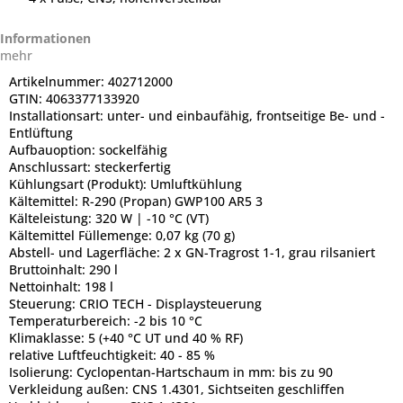
Informationen
mehr
Artikelnummer:
402712000
GTIN:
4063377133920
Installationsart:
unter- und einbaufähig, frontseitige Be- und -
Entlüftung
Aufbauoption:
sockelfähig
Anschlussart:
steckerfertig
Kühlungsart (Produkt):
Umluftkühlung
Kältemittel:
R-290 (Propan) GWP100 AR5 3
Kälteleistung:
320 W | -10 °C (VT)
Kältemittel Füllemenge:
0,07 kg (70 g)
Abstell- und Lagerfläche:
2 x GN-Tragrost 1-1, grau rilsaniert
Bruttoinhalt:
290 l
Nettoinhalt:
198 l
Steuerung:
CRIO TECH - Displaysteuerung
Temperaturbereich:
-2 bis 10 °C
Klimaklasse:
5 (+40 °C UT und 40 % RF)
relative Luftfeuchtigkeit:
40 - 85 %
Isolierung:
Cyclopentan-Hartschaum in mm: bis zu 90
Verkleidung außen:
CNS 1.4301, Sichtseiten geschliffen