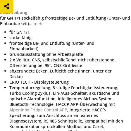
Beschreibung
für GN 1/1 sockelfähig frontseitige Be- und Entlüftung (Unter- und
Einbaubarkeit)...
mehr
für GN 1/1
sockelfähig
frontseitige Be- und Entlüftung (Unter- und
Einbaubarkeit)
Grundausstattung ohne Arbeitsplatte
2 x Volltür, CNS, selbstschließend, nicht überstehend,
Offenstellung bei 95°, CNS-Griffleiste
abgerundete Ecken, Luftleitbleche (innen, unter der
Decke)
CRIO TECH - Displaysteuerung
Temperaturregelung, 3-stufige Feuchtigkeitssteuerung,
Turbo Cooling Zyklus, Ein-/Aus-Schalter, akustische und
optische Alarmfunktion, intelligentes Airflow-System,
Bluetooth-Technologie, HACCP APP-Überwachung mit
Alpeninox Fridge Control APP
, integrierte HACCP-
Speicherung, zum Anschluss an ein externes
Diagnosesystem, RS 485 Schnittstelle, kompatibel mit den
Kommunikationsprotokollen Modbus und Carel,