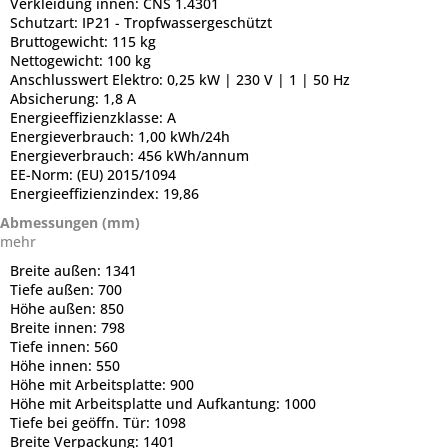
Verkleidung innen:
CNS 1.4301
Schutzart:
IP21 - Tropfwassergeschützt
Bruttogewicht:
115 kg
Nettogewicht:
100 kg
Anschlusswert Elektro:
0,25 kW | 230 V | 1 | 50 Hz
Absicherung:
1,8 A
Energieeffizienzklasse:
A
Energieverbrauch:
1,00 kWh/24h
Energieverbrauch:
456 kWh/annum
EE-Norm:
(EU) 2015/1094
Energieeffizienzindex:
19,86
Abmessungen (mm)
mehr
Breite außen:
1341
Tiefe außen:
700
Höhe außen:
850
Breite innen:
798
Tiefe innen:
560
Höhe innen:
550
Höhe mit Arbeitsplatte:
900
Höhe mit Arbeitsplatte und Aufkantung:
1000
Tiefe bei geöffn. Tür:
1098
Breite Verpackung:
1401