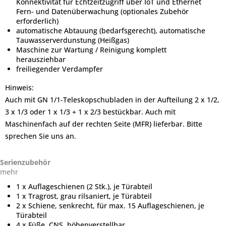
Konnektivität für Echtzeitzugriff über IoT und Ethernet
Fern- und Datenüberwachung (optionales Zubehör
erforderlich)
automatische Abtauung (bedarfsgerecht), automatische
Tauwasserverdunstung (Heißgas)
Maschine zur Wartung / Reinigung komplett
herausziehbar
freiliegender Verdampfer
Hinweis:
Auch mit GN 1/1-Teleskopschubladen in der Aufteilung 2 x 1/2,
3 x 1/3 oder 1 x 1/3 + 1 x 2/3 bestückbar. Auch mit
Maschinenfach auf der rechten Seite (MFR) lieferbar. Bitte
sprechen Sie uns an.
Serienzubehör
mehr
1 x Auflageschienen (2 Stk.), je Türabteil
1 x Tragrost, grau rilsaniert, je Türabteil
2 x Schiene, senkrecht, für max. 15 Auflageschienen, je
Türabteil
4 x Füße, CNS, höhenverstellbar