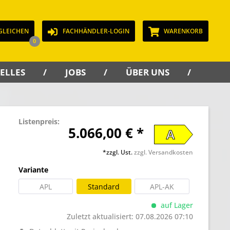
GLEICHEN
FACHHÄNDLER-LOGIN
WARENKORB
0
ELLES
JOBS
ÜBER UNS
KON
Listenpreis:
5.066,00 € *
A
*zzgl. Ust.
zzgl. Versandkosten
Variante
APL
Standard
APL-AK
auf Lager
Zuletzt aktualisiert: 07.08.2026 07:10