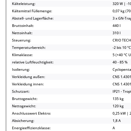
Kälteleistung:
320 W | -10
Kältemittel Füllemenge:
0,07 kg (70
Abstell- und Lagerfläche:
3 x GN-Trag
Bruttoinhalt:
440 l
Nettoinhalt:
310 l
Steuerung:
CRIO TECH 
Temperaturbereich:
-2 bis 10 °C
Klimaklasse:
5 (+40 °C 
relative Luftfeuchtigkeit:
40 - 85 %
Isolierung:
Cyclopenta
Verkleidung außen:
CNS 1.4301
Verkleidung innen:
CNS 1.430
Schutzart:
IP21 - Tro
Bruttogewicht:
135 kg
Nettogewicht:
120 kg
Anschlusswert Elektro:
0,25 kW | 2
Absicherung:
1,8 A
Energieeffizienzklasse:
A