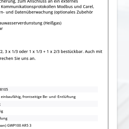
icherung, zum Anschluss an ein externes
en Kommunikationsprotokollen Modbus und Carel,
 Fern- und Datenüberwachung (optionales Zubehör
Tauwasserverdunstung (Heißgas)
ar
, 3 x 1/3 oder 1 x 1/3 + 1 x 2/3 bestückbar. Auch mit
prechen Sie uns an.
8105
 einbaufähig, frontseitige Be- und -Entlüftung
g
ig
lung
opan) GWP100 AR5 3