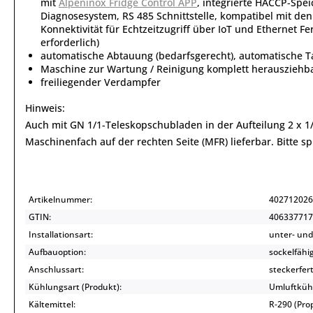
mit
Alpeninox Fridge Control APP
, integrierte HACCP-Spe
Diagnosesystem, RS 485 Schnittstelle, kompatibel mit d
Konnektivität für Echtzeitzugriff über IoT und Ethernet
erforderlich)
automatische Abtauung (bedarfsgerecht), automatische 
Maschine zur Wartung / Reinigung komplett herausziehb
freiliegender Verdampfer
Hinweis:
Auch mit GN 1/1-Teleskopschubladen in der Aufteilung 2 x 1/2
Maschinenfach auf der rechten Seite (MFR) lieferbar. Bitte s
Artikelnummer:
402712026
GTIN:
406337717
Installationsart:
unter- und
Aufbauoption:
sockelfähi
Anschlussart:
steckerfert
Kühlungsart (Produkt):
Umluftküh
Kältemittel:
R-290 (Pr