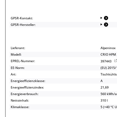
GPSR-Kontakt:
GPSR-Hersteller:
Lieferant:
Alpeninox
Modell:
CRIO HPM 
EPREL-Nummer:
397443
EE-Norm:
(EU) 2015/
Art:
Tischkühls
Energieeffizienzklasse:
A
Energieeffizienzindex:
21,69
Energieverbrauch:
560 kWh/
Nettoinhalt:
310 l
Klimaklasse:
5 (+40 °C 