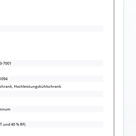
3-7001
1094
chrank, Hochleistungskühlschrank
annum
UT und 40 % RF)