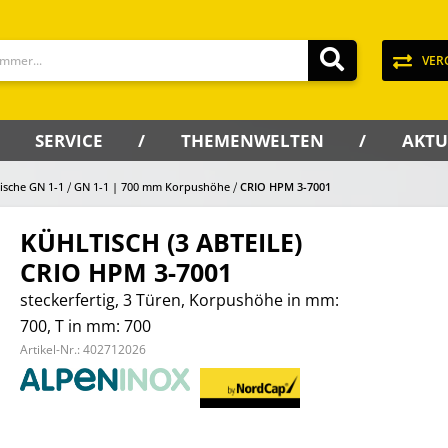
VER
SERVICE
THEMENWELTEN
AKTU
ische GN 1-1
GN 1-1 | 700 mm Korpushöhe
CRIO HPM 3-7001
KÜHLTISCH (3 ABTEILE)
CRIO HPM 3-7001
steckerfertig, 3 Türen, Korpushöhe in mm:
700, T in mm: 700
Artikel-Nr.:
402712026