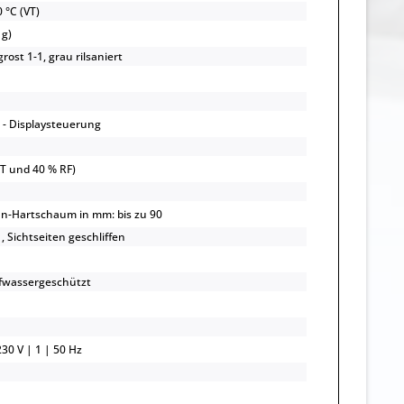
 °C (VT)
 g)
rost 1-1, grau rilsaniert
- Displaysteuerung
UT und 40 % RF)
n-Hartschaum in mm: bis zu 90
, Sichtseiten geschliffen
1
pfwassergeschützt
30 V | 1 | 50 Hz