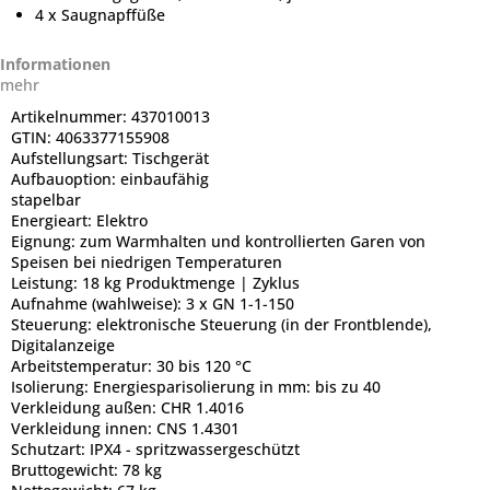
4 x Saugnapffüße
Informationen
mehr
Artikelnummer:
437010013
GTIN:
4063377155908
Aufstellungsart:
Tischgerät
Aufbauoption:
einbaufähig
stapelbar
Energieart:
Elektro
Eignung:
zum Warmhalten und kontrollierten Garen von
Speisen bei niedrigen Temperaturen
Leistung:
18 kg Produktmenge | Zyklus
Aufnahme (wahlweise):
3 x GN 1-1-150
Steuerung:
elektronische Steuerung (in der Frontblende),
Digitalanzeige
Arbeitstemperatur:
30 bis 120 °C
Isolierung:
Energiesparisolierung in mm: bis zu 40
Verkleidung außen:
CHR 1.4016
Verkleidung innen:
CNS 1.4301
Schutzart:
IPX4 - spritzwassergeschützt
Bruttogewicht:
78 kg