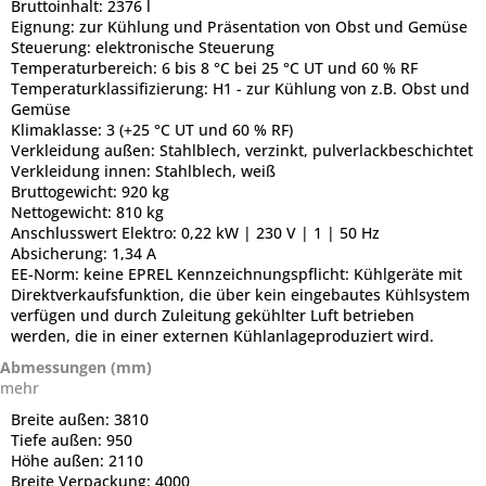
Bruttoinhalt:
2376 l
Eignung:
zur Kühlung und Präsentation von Obst und Gemüse
Steuerung:
elektronische Steuerung
Temperaturbereich:
6 bis 8 °C bei 25 °C UT und 60 % RF
Temperaturklassifizierung:
H1 - zur Kühlung von z.B. Obst und
Gemüse
Klimaklasse:
3 (+25 °C UT und 60 % RF)
Verkleidung außen:
Stahlblech, verzinkt, pulverlackbeschichtet
Verkleidung innen:
Stahlblech, weiß
Bruttogewicht:
920 kg
Nettogewicht:
810 kg
Anschlusswert Elektro:
0,22 kW | 230 V | 1 | 50 Hz
Absicherung:
1,34 A
EE-Norm:
keine EPREL Kennzeichnungspflicht: Kühlgeräte mit
Direktverkaufsfunktion, die über kein eingebautes Kühlsystem
verfügen und durch Zuleitung gekühlter Luft betrieben
werden, die in einer externen Kühlanlageproduziert wird.
Abmessungen (mm)
mehr
Breite außen:
3810
Tiefe außen:
950
Höhe außen:
2110
Breite Verpackung:
4000