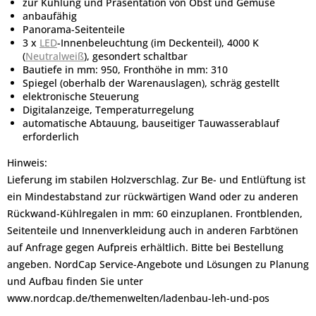
zur Kühlung und Präsentation von Obst und Gemüse
anbaufähig
Panorama-Seitenteile
3 x
LED
-Innenbeleuchtung (im Deckenteil), 4000 K
(
Neutralweiß
), gesondert schaltbar
Bautiefe in mm: 950, Fronthöhe in mm: 310
Spiegel (oberhalb der Warenauslagen), schräg gestellt
elektronische Steuerung
Digitalanzeige, Temperaturregelung
automatische Abtauung, bauseitiger Tauwasserablauf
erforderlich
Hinweis:
Lieferung im stabilen Holzverschlag. Zur Be- und Entlüftung ist
ein Mindestabstand zur rückwärtigen Wand oder zu anderen
Rückwand-Kühlregalen in mm: 60 einzuplanen. Frontblenden,
Seitenteile und Innenverkleidung auch in anderen Farbtönen
auf Anfrage gegen Aufpreis erhältlich. Bitte bei Bestellung
angeben. NordCap Service-Angebote und Lösungen zu Planung
und Aufbau finden Sie unter
www.nordcap.de/themenwelten/ladenbau-leh-und-pos