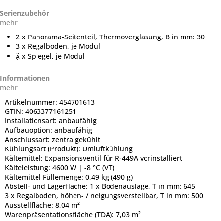
Serienzubehör
mehr
2 x Panorama-Seitenteil, Thermoverglasung, B in mm: 30
3 x Regalboden, je Modul
 x Spiegel, je Modul
Informationen
mehr
Artikelnummer:
454701613
GTIN:
4063377161251
Installationsart:
anbaufähig
Aufbauoption:
anbaufähig
Anschlussart:
zentralgekühlt
Kühlungsart (Produkt):
Umluftkühlung
Kältemittel:
Expansionsventil für R-449A vorinstalliert
Kälteleistung:
4600 W | -8 °C (VT)
Kältemittel Füllemenge:
0,49 kg (490 g)
Abstell- und Lagerfläche:
1 x Bodenauslage, T in mm: 645
3 x Regalboden, höhen- / neigungsverstellbar, T in mm: 500
Ausstellfläche:
8,04 m²
Warenpräsentationsfläche (TDA):
7,03 m²