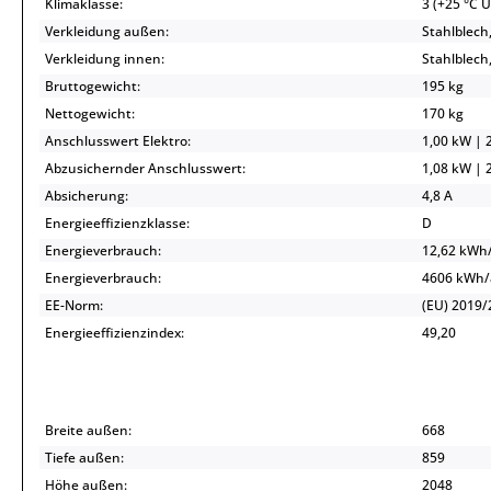
Klimaklasse:
3 (+25 °C 
Verkleidung außen:
Stahlblech,
Verkleidung innen:
Stahlblech,
Bruttogewicht:
195 kg
Nettogewicht:
170 kg
Anschlusswert Elektro:
1,00 kW | 2
Abzusichernder Anschlusswert:
1,08 kW | 2
Absicherung:
4,8 A
Energieeffizienzklasse:
D
Energieverbrauch:
12,62 kWh
Energieverbrauch:
4606 kWh
EE-Norm:
(EU) 2019/
Energieeffizienzindex:
49,20
Breite außen:
668
Tiefe außen:
859
Höhe außen:
2048