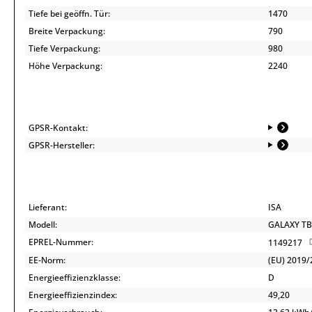
Tiefe bei geöffn. Tür:
1470
Breite Verpackung:
790
Tiefe Verpackung:
980
Höhe Verpackung:
2240
GPSR-Kontakt:
GPSR-Hersteller:
Lieferant:
ISA
Modell:
GALAXY TB
EPREL-Nummer:
1149217
EE-Norm:
(EU) 2019/
Energieeffizienzklasse:
D
Energieeffizienzindex:
49,20