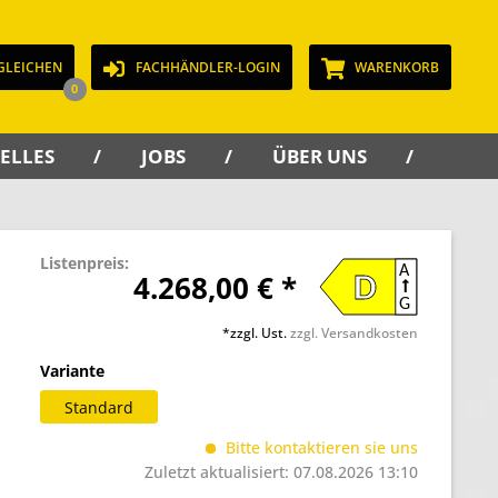
GLEICHEN
FACHHÄNDLER-LOGIN
WARENKORB
0
ELLES
JOBS
ÜBER UNS
KON
Listenpreis:
A
4.268,00 € *
D
G
*zzgl. Ust.
zzgl. Versandkosten
Variante
Standard
Bitte kontaktieren sie uns
Zuletzt aktualisiert: 07.08.2026 13:10