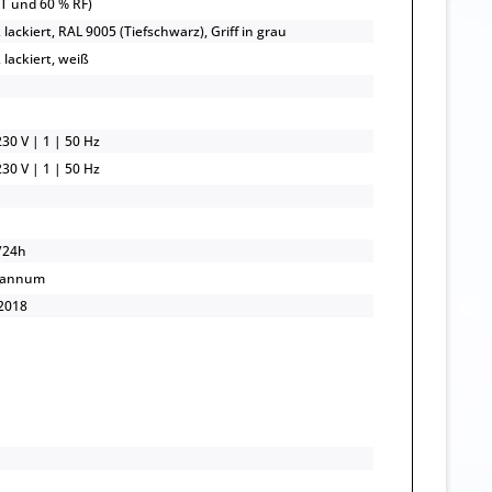
UT und 60 % RF)
 lackiert, RAL 9005 (Tiefschwarz), Griff in grau
 lackiert, weiß
30 V | 1 | 50 Hz
30 V | 1 | 50 Hz
/24h
/annum
2018