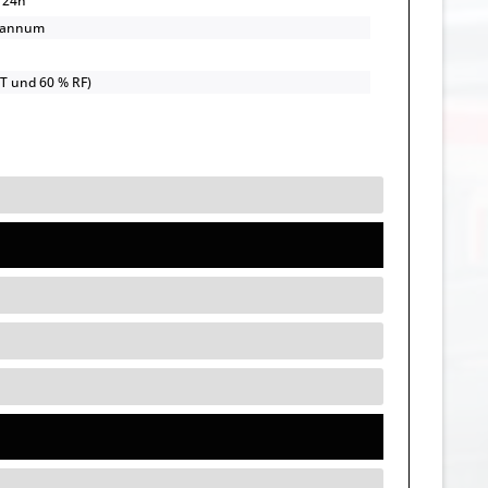
/24h
/annum
UT und 60 % RF)