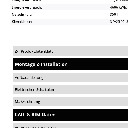
Energieverbrauch:
12,62 kWh
Energieverbrauch:
4606 kWh
Nettoinhalt:
350 l
Klimaklasse:
3 (+25 °C 
Produktdatenblatt
Montage & Installation
Aufbauanleitung
Elektrischer_Schaltplan
Maßzeichnung
CAD- & BIM-Daten
AutoCAD 2D (DWG/DXF)