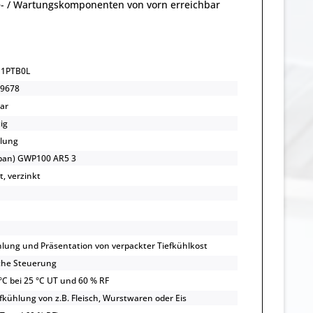
e- / Wartungskomponenten von vorn erreichbar
11PTB0L
9678
bar
ig
lung
opan) GWP100 AR5 3
t, verzinkt
hlung und Präsentation von verpackter Tiefkühlkost
che Steuerung
 °C bei 25 °C UT und 60 % RF
efkühlung von z.B. Fleisch, Wurstwaren oder Eis