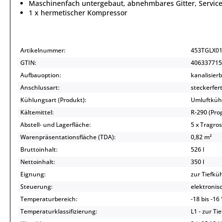
Maschinenfach untergebaut, abnehmbares Gitter, Servic
1 x hermetischer Kompressor
Artikelnummer:
453TGLX0
GTIN:
406337715
Aufbauoption:
kanalisier
Anschlussart:
steckerfert
Kühlungsart (Produkt):
Umluftküh
Kältemittel:
R-290 (Pr
Abstell- und Lagerfläche:
5 x Tragros
Warenpräsentationsfläche (TDA):
0,82 m²
Bruttoinhalt:
526 l
Nettoinhalt:
350 l
Eignung:
zur Tiefkü
Steuerung:
elektronis
Temperaturbereich:
-18 bis -16
Temperaturklassifizierung:
L1 - zur Ti