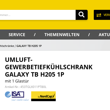
VER
SERVICE
THEMENWELTEN
AKTU
hlschränke
GALAXY TB H205 1P
UMLUFT-
GEWERBETIEFKÜHLSCHRANK
GALAXY TB H205 1P
mit 1 Glastür
Artikel-Nr.:
453TGLX011PTB0L