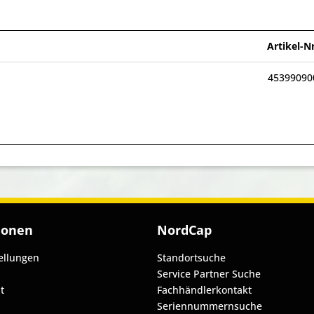
Artikel-Nr
45399090
ionen
NordCap
ellungen
Standortsuche
Service Partner Suche
t
Fachhändlerkontakt
Seriennummernsuche