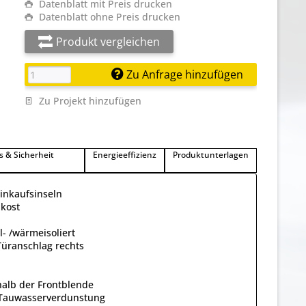
Datenblatt mit Preis drucken
Datenblatt ohne Preis drucken
Produkt vergleichen
Zu Anfrage hinzufügen
Zu Projekt hinzufügen
s & Sicherheit
Energieeffizienz
Produktunterlagen
inkaufsinseln
lkost
- /wärmeisoliert
Türanschlag rechts
halb der Frontblende
 Tauwasserverdunstung