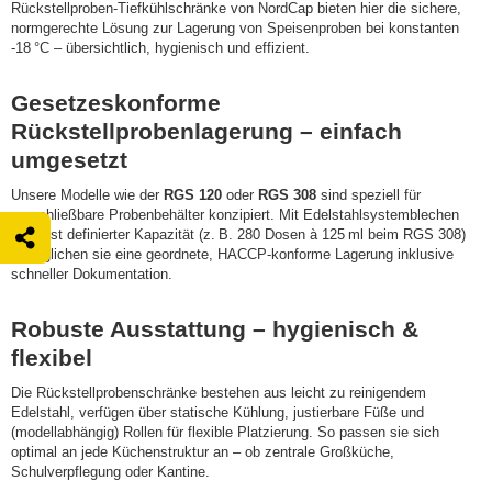
Rückstellproben-Tiefkühlschränke von NordCap bieten hier die sichere,
normgerechte Lösung zur Lagerung von Speisenproben bei konstanten
-18 °C – übersichtlich, hygienisch und effizient.
Gesetzeskonforme
Rückstellprobenlagerung – einfach
umgesetzt
Unsere Modelle wie der
RGS 120
oder
RGS 308
sind speziell für
verschließbare Probenbehälter konzipiert. Mit Edelstahlsystemblechen
und fest definierter Kapazität (z. B. 280 Dosen à 125 ml beim RGS 308)
ermöglichen sie eine geordnete, HACCP-konforme Lagerung inklusive
schneller Dokumentation.
Robuste Ausstattung – hygienisch &
flexibel
Die Rückstellprobenschränke bestehen aus leicht zu reinigendem
Edelstahl, verfügen über statische Kühlung, justierbare Füße und
(modellabhängig) Rollen für flexible Platzierung. So passen sie sich
optimal an jede Küchenstruktur an – ob zentrale Großküche,
Schulverpflegung oder Kantine.