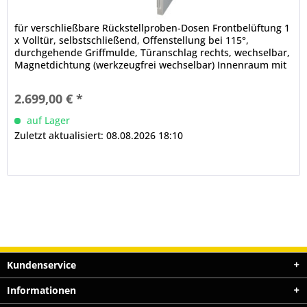
für verschließbare Rückstellproben-Dosen Frontbelüftung 1
x Volltür, selbstschließend, Offenstellung bei 115°,
durchgehende Griffmulde, Türanschlag rechts, wechselbar,
Magnetdichtung (werkzeugfrei wechselbar) Innenraum mit
abgerundeten Ecken elektronische Steuerung (innen) LCD-
Touchscreen, Temperaturregelung, Steuerung und
2.699,00 € *
Kontrolle per App möglich, Super-Frost-Funktion,...
auf Lager
Zuletzt aktualisiert: 08.08.2026 18:10
Kundenservice
Informationen