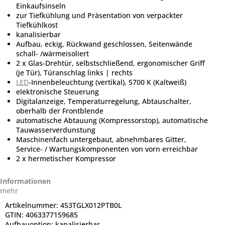
Einkaufsinseln
zur Tiefkühlung und Präsentation von verpackter
Tiefkühlkost
kanalisierbar
Aufbau, eckig, Rückwand geschlossen, Seitenwände
schall- /wärmeisoliert
2 x Glas-Drehtür, selbstschließend, ergonomischer Griff
(je Tür), Türanschlag links | rechts
LED
-Innenbeleuchtung (vertikal), 5700 K (Kaltweiß)
elektronische Steuerung
Digitalanzeige, Temperaturregelung, Abtauschalter,
oberhalb der Frontblende
automatische Abtauung (Kompressorstop), automatische
Tauwasserverdunstung
Maschinenfach untergebaut, abnehmbares Gitter,
Service- / Wartungskomponenten von vorn erreichbar
2 x hermetischer Kompressor
Informationen
mehr
Artikelnummer:
453TGLX012PTB0L
GTIN:
4063377159685
Aufbauoption:
kanalisierbar