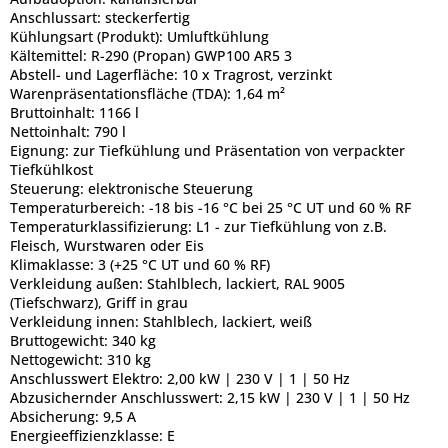
Anschlussart:
steckerfertig
Kühlungsart (Produkt):
Umluftkühlung
Kältemittel:
R-290 (Propan) GWP100 AR5 3
Abstell- und Lagerfläche:
10 x Tragrost, verzinkt
Warenpräsentationsfläche (TDA):
1,64 m²
Bruttoinhalt:
1166 l
Nettoinhalt:
790 l
Eignung:
zur Tiefkühlung und Präsentation von verpackter
Tiefkühlkost
Steuerung:
elektronische Steuerung
Temperaturbereich:
-18 bis -16 °C bei 25 °C UT und 60 % RF
Temperaturklassifizierung:
L1 - zur Tiefkühlung von z.B.
Fleisch, Wurstwaren oder Eis
Klimaklasse:
3 (+25 °C UT und 60 % RF)
Verkleidung außen:
Stahlblech, lackiert, RAL 9005
(Tiefschwarz), Griff in grau
Verkleidung innen:
Stahlblech, lackiert, weiß
Bruttogewicht:
340 kg
Nettogewicht:
310 kg
Anschlusswert Elektro:
2,00 kW | 230 V | 1 | 50 Hz
Abzusichernder Anschlusswert:
2,15 kW | 230 V | 1 | 50 Hz
Absicherung:
9,5 A
Energieeffizienzklasse:
E