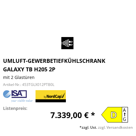
UMLUFT-GEWERBETIEFKÜHLSCHRANK
GALAXY TB H205 2P
mit 2 Glastüren
Artikel-Nr.:
453TGLX012PTB0L
Listenpreis:
A
7.339,00 € *
D
G
*zzgl. Ust.
zzgl. Versandkosten