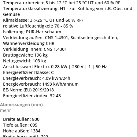
Temperaturbereich:
5 bis 12 °C bei 25 °C UT und 60 % RF
Temperaturklassifizierung:
H1 - zur Kühlung von z.B. Obst und
Gemüse
Klimaklasse:
3 (+25 °C UT und 60 % RF)
relative Luftfeuchtigkeit:
70 - 85 %
Isolierung:
PUR-Hartschaum
Verkleidung außen:
CNS 1.4301, Sichtseiten geschliffen,
Wannenverkleidung CHR
Verkleidung innen:
CNS 1.4301
Bruttogewicht:
196 kg
Nettogewicht:
103 kg
Anschlusswert Elektro:
0,28 kW | 230 V | 1 | 50 Hz
Energieeffizienzklasse:
C
Energieverbrauch:
4,09 kWh/24h
Energieverbrauch:
1493 kWh/annum
EE-Norm:
(EU) 2019/2018
Energieeffizienzindex:
32,43
Abmessungen (mm)
mehr
Breite außen:
800
Tiefe außen:
695
Höhe außen:
1384
Breite Ausschnitt:
740