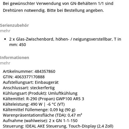
Bei gewünschter Verwendung von GN-Behältern 1/1 sind
Drehtüren notwendig. Bitte bei Bestellung angeben.
Serienzubehör
mehr
2 x Glas-Zwischenbord, höhen- / neigungsverstellbar, T in
mm: 450
Informationen
mehr
Artikelnummer:
484357860
GTIN:
4063377170888
Aufstellungsart:
Einbaugerät
Anschlussart:
steckerfertig
Kühlungsart (Produkt):
Umluftkühlung
Kältemittel:
R-290 (Propan) GWP100 AR5 3
Kälteleistung:
490 W | -6 °C (VT)
Kältemittel Füllemenge:
0,09 kg (90 g)
Warenpräsentationsfläche (TDA):
0,47 m²
Aufnahme (wahlweise):
2 x GN 1-1-150
Steuerung:
IDEAL AKE Steuerung, Touch-Display (2,4 Zoll)