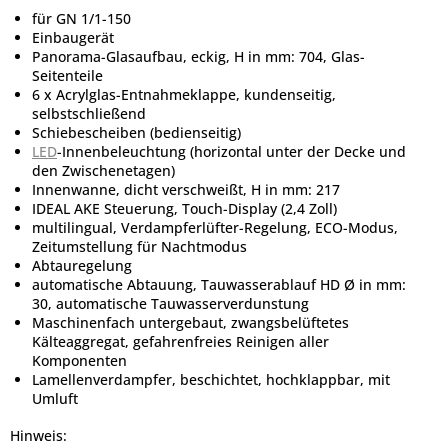
für GN 1/1-150
Einbaugerät
Panorama-Glasaufbau, eckig, H in mm: 704, Glas-
Seitenteile
6 x Acrylglas-Entnahmeklappe, kundenseitig,
selbstschließend
Schiebescheiben (bedienseitig)
LED
-Innenbeleuchtung (horizontal unter der Decke und
den Zwischenetagen)
Innenwanne, dicht verschweißt, H in mm: 217
IDEAL AKE Steuerung, Touch-Display (2,4 Zoll)
multilingual, Verdampferlüfter-Regelung, ECO-Modus,
Zeitumstellung für Nachtmodus
Abtauregelung
automatische Abtauung, Tauwasserablauf HD Ø in mm:
30, automatische Tauwasserverdunstung
Maschinenfach untergebaut, zwangsbelüftetes
Kälteaggregat, gefahrenfreies Reinigen aller
Komponenten
Lamellenverdampfer, beschichtet, hochklappbar, mit
Umluft
Hinweis: