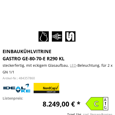
EINBAUKÜHLVITRINE
GASTRO GE-80-70-E R290 KL
steckerfertig, mit eckigem Glasaufbau,
LED
-Beleuchtung, für 2 x
GN 1/1
Artikel-Nr.:
484357860
Listenpreis:
A
8.249,00 € *
C
G
*zzgl. Ust.
zzgl. Versandkosten