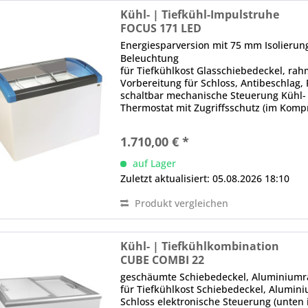
Kühl- | Tiefkühl-Impulstruhe
FOCUS 171 LED
Energiesparversion mit 75 mm Isolieru
Beleuchtung
für Tiefkühlkost Glasschiebedeckel, rahm
Vorbereitung für Schloss, Antibeschla
schaltbar mechanische Steuerung Kühl- 
Thermostat mit Zugriffsschutz (im Kom
(Geräteabschaltung),...
1.710,00 € *
auf Lager
Zuletzt aktualisiert: 05.08.2026 18:10
Produkt vergleichen
Kühl- | Tiefkühlkombination
CUBE COMBI 22
geschäumte Schiebedeckel, Aluminium
für Tiefkühlkost Schiebedeckel, Alumini
Schloss elektronische Steuerung (unten i