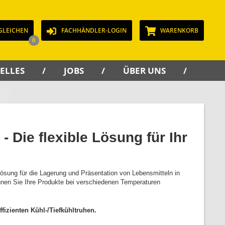
GLEICHEN
FACHHÄNDLER-LOGIN
WARENKORB
0
ELLES
JOBS
ÜBER UNS
KON
- Die flexible Lösung für Ihr
Lösung für die Lagerung und Präsentation von Lebensmitteln in
nnen Sie Ihre Produkte bei verschiedenen Temperaturen
ffizienten Kühl-/Tiefkühltruhen.