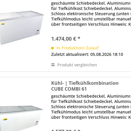
geschäumte Schiebedeckel, Aluminium
für Tiefkühlkost Schiebedeckel, Alumini
Schloss elektronische Steuerung (unten i
Tiefkühlmodus leicht umstellbar manue
über frontseitigen Verschluss Hinweis: 
Mindestabstand zu den Seiten und...
1.474,00 € *
In Produktion/ Zulauf
Zuletzt aktualisiert: 05.08.2026 18:10
Produkt vergleichen
Kühl- | Tiefkühlkombination
CUBE COMBI 61
geschäumte Schiebedeckel, Aluminium
für Tiefkühlkost Schiebedeckel, Alumini
Schloss elektronische Steuerung (unten i
Tiefkühlmodus leicht umstellbar manue
über frontseitigen Verschluss Hinweis: 
Mindestabstand zu den Seiten und...