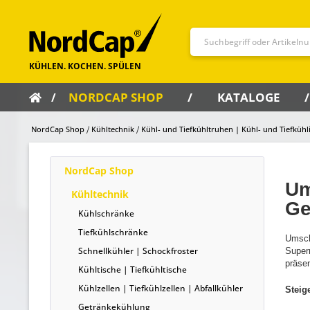
NORDCAP SHOP
KATALOGE
NordCap Shop
Kühltechnik
Kühl- und Tiefkühltruhen | Kühl- und Tiefkühl
NordCap Shop
Um
Kühltechnik
Ge
Kühlschränke
Tiefkühlschränke
Umscha
Schnellkühler | Schockfroster
Super
präsen
Kühltische | Tiefkühltische
Kühlzellen | Tiefkühlzellen | Abfallkühler
Steig
Getränkekühlung