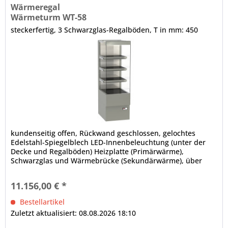
Wärmeregal
Wärmeturm WT-58
steckerfertig, 3 Schwarzglas-Regalböden, T in mm: 450
kundenseitig offen, Rückwand geschlossen, gelochtes
Edelstahl-Spiegelblech LED-Innenbeleuchtung (unter der
Decke und Regalböden) Heizplatte (Primärwärme),
Schwarzglas und Wärmebrücke (Sekundärwärme), über
jedem Regalboden und der Bodenauslage elektronische
Steuerung Digitalanzeige Hinweis: Auch in
11.156,00 € *
Pulverbeschichtung in allen RAL-Farbtönen (teilweise gegen
Aufpreis) auf...
Bestellartikel
Zuletzt aktualisiert: 08.08.2026 18:10