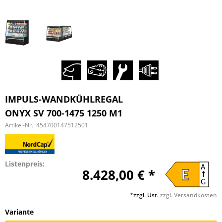
IMPULS-WANDKÜHLREGAL
ONYX SV 700-1475 1250 M1
Artikel-Nr.:
454700147512501
Listenpreis:
A
8.428,00 € *
E
G
*zzgl. Ust.
zzgl. Versandkosten
Variante