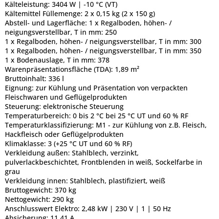
Kälteleistung:
3404 W | -10 °C (VT)
Kältemittel Füllemenge:
2 x 0,15 kg (2 x 150 g)
Abstell- und Lagerfläche:
1 x Regalboden, höhen- /
neigungsverstellbar, T in mm: 250
1 x Regalboden, höhen- / neigungsverstellbar, T in mm: 300
1 x Regalboden, höhen- / neigungsverstellbar, T in mm: 350
1 x Bodenauslage, T in mm: 378
Warenpräsentationsfläche (TDA):
1,89 m²
Bruttoinhalt:
336 l
Eignung:
zur Kühlung und Präsentation von verpackten
Fleischwaren und Geflügelprodukten
Steuerung:
elektronische Steuerung
Temperaturbereich:
0 bis 2 °C bei 25 °C UT und 60 % RF
Temperaturklassifizierung:
M1 - zur Kühlung von z.B. Fleisch,
Hackfleisch oder Geflügelprodukten
Klimaklasse:
3 (+25 °C UT und 60 % RF)
Verkleidung außen:
Stahlblech, verzinkt,
pulverlackbeschichtet, Frontblenden in weiß, Sockelfarbe in
grau
Verkleidung innen:
Stahlblech, plastifiziert, weiß
Bruttogewicht:
370 kg
Nettogewicht:
290 kg
Anschlusswert Elektro:
2,48 kW | 230 V | 1 | 50 Hz
Absicherung:
11,41 A