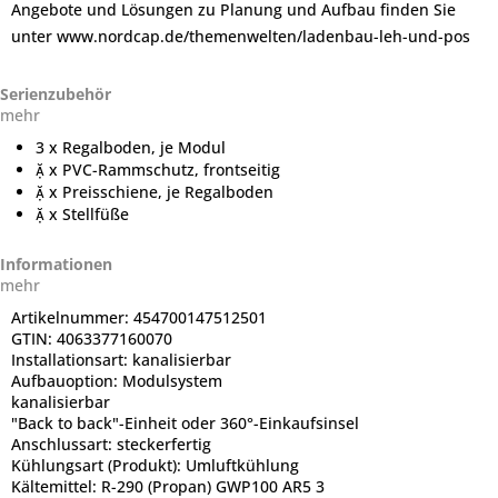
Angebote und Lösungen zu Planung und Aufbau finden Sie
unter www.nordcap.de/themenwelten/ladenbau-leh-und-pos
Serienzubehör
mehr
3 x Regalboden, je Modul
 x PVC-Rammschutz, frontseitig
 x Preisschiene, je Regalboden
 x Stellfüße
Informationen
mehr
Artikelnummer:
454700147512501
GTIN:
4063377160070
Installationsart:
kanalisierbar
Aufbauoption:
Modulsystem
kanalisierbar
"Back to back"-Einheit oder 360°-Einkaufsinsel
Anschlussart:
steckerfertig
Kühlungsart (Produkt):
Umluftkühlung
Kältemittel:
R-290 (Propan) GWP100 AR5 3