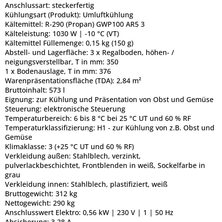
Anschlussart:
steckerfertig
Kühlungsart (Produkt):
Umluftkühlung
Kältemittel:
R-290 (Propan) GWP100 AR5 3
Kälteleistung:
1030 W | -10 °C (VT)
Kältemittel Füllemenge:
0,15 kg (150 g)
Abstell- und Lagerfläche:
3 x Regalboden, höhen- /
neigungsverstellbar, T in mm: 350
1 x Bodenauslage, T in mm: 376
Warenpräsentationsfläche (TDA):
2,84 m²
Bruttoinhalt:
573 l
Eignung:
zur Kühlung und Präsentation von Obst und Gemüse
Steuerung:
elektronische Steuerung
Temperaturbereich:
6 bis 8 °C bei 25 °C UT und 60 % RF
Temperaturklassifizierung:
H1 - zur Kühlung von z.B. Obst und
Gemüse
Klimaklasse:
3 (+25 °C UT und 60 % RF)
Verkleidung außen:
Stahlblech, verzinkt,
pulverlackbeschichtet, Frontblenden in weiß, Sockelfarbe in
grau
Verkleidung innen:
Stahlblech, plastifiziert, weiß
Bruttogewicht:
312 kg
Nettogewicht:
290 kg
Anschlusswert Elektro:
0,56 kW | 230 V | 1 | 50 Hz
Absicherung:
3,28 A