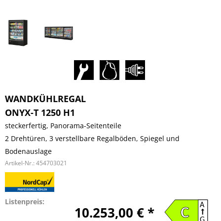
WANDKÜHLREGAL
ONYX-T 1250 H1
steckerfertig, Panorama-Seitenteile
2 Drehtüren, 3 verstellbare Regalböden, Spiegel und
Bodenauslage
Artikel-Nr.:
454703021
Listenpreis:
A
10.253,00 € *
C
G