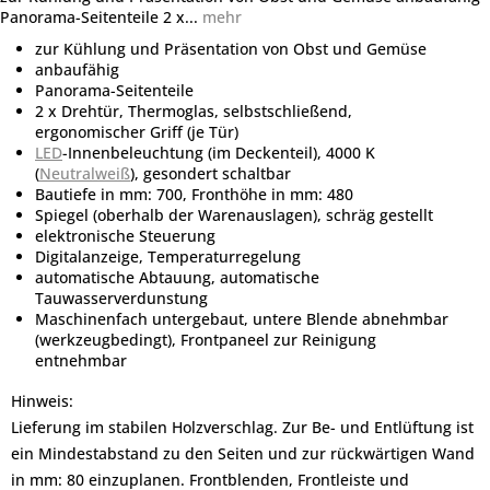
Panorama-Seitenteile 2 x...
mehr
zur Kühlung und Präsentation von Obst und Gemüse
anbaufähig
Panorama-Seitenteile
2 x Drehtür, Thermoglas, selbstschließend,
ergonomischer Griff (je Tür)
LED
-Innenbeleuchtung (im Deckenteil), 4000 K
(
Neutralweiß
), gesondert schaltbar
Bautiefe in mm: 700, Fronthöhe in mm: 480
Spiegel (oberhalb der Warenauslagen), schräg gestellt
elektronische Steuerung
Digitalanzeige, Temperaturregelung
automatische Abtauung, automatische
Tauwasserverdunstung
Maschinenfach untergebaut, untere Blende abnehmbar
(werkzeugbedingt), Frontpaneel zur Reinigung
entnehmbar
Hinweis:
Lieferung im stabilen Holzverschlag. Zur Be- und Entlüftung ist
ein Mindestabstand zu den Seiten und zur rückwärtigen Wand
in mm: 80 einzuplanen. Frontblenden, Frontleiste und