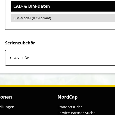
CAD- & BIM-Daten
BIM-Modell (IFC-Format)
Serienzubehör
4 x Füße
ionen
NordCap
ellungen
Standortsuche
Service Partner Suche