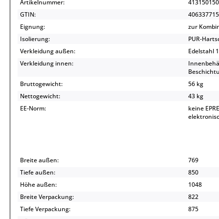
Artikelnummer:
413150150
GTIN:
406337715
Eignung:
zur Kombin
Isolierung:
PUR-Hartsc
Verkleidung außen:
Edelstahl 
Verkleidung innen:
Innenbehäl
Beschichtu
Bruttogewicht:
56 kg
Nettogewicht:
43 kg
EE-Norm:
keine EPRE
elektroni
Breite außen:
769
Tiefe außen:
850
Höhe außen:
1048
Breite Verpackung:
822
Tiefe Verpackung:
875