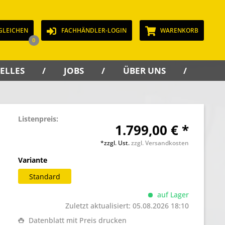
GLEICHEN
FACHHÄNDLER-LOGIN
WARENKORB
0
ELLES
JOBS
ÜBER UNS
KON
Listenpreis:
1.799,00 € *
*zzgl. Ust.
zzgl. Versandkosten
Variante
Standard
auf Lager
Zuletzt aktualisiert: 05.08.2026 18:10
Datenblatt mit Preis drucken