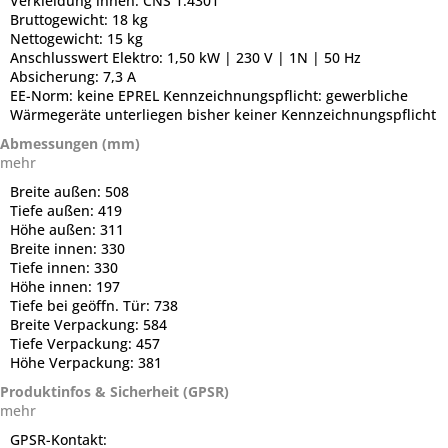
Verkleidung innen:
CNS 1.4301
Bruttogewicht:
18 kg
Nettogewicht:
15 kg
Anschlusswert Elektro:
1,50 kW | 230 V | 1N | 50 Hz
Absicherung:
7,3 A
EE-Norm:
keine EPREL Kennzeichnungspflicht: gewerbliche
Wärmegeräte unterliegen bisher keiner Kennzeichnungspflicht
Abmessungen (mm)
mehr
Breite außen:
508
Tiefe außen:
419
Höhe außen:
311
Breite innen:
330
Tiefe innen:
330
Höhe innen:
197
Tiefe bei geöffn. Tür:
738
Breite Verpackung:
584
Tiefe Verpackung:
457
Höhe Verpackung:
381
Produktinfos & Sicherheit (GPSR)
mehr
GPSR-Kontakt: