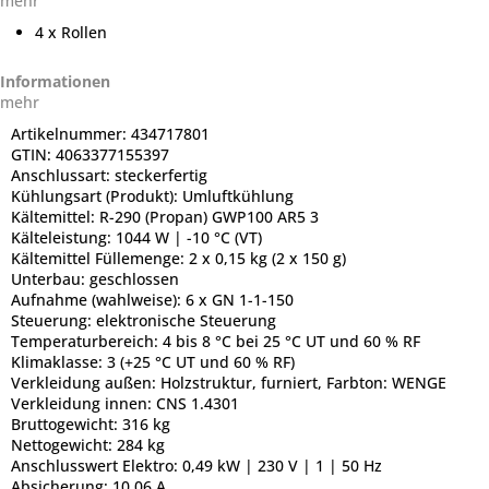
mehr
4 x Rollen
Informationen
mehr
Artikelnummer:
434717801
GTIN:
4063377155397
Anschlussart:
steckerfertig
Kühlungsart (Produkt):
Umluftkühlung
Kältemittel:
R-290 (Propan) GWP100 AR5 3
Kälteleistung:
1044 W | -10 °C (VT)
Kältemittel Füllemenge:
2 x 0,15 kg (2 x 150 g)
Unterbau:
geschlossen
Aufnahme (wahlweise):
6 x GN 1-1-150
Steuerung:
elektronische Steuerung
Temperaturbereich:
4 bis 8 °C bei 25 °C UT und 60 % RF
Klimaklasse:
3 (+25 °C UT und 60 % RF)
Verkleidung außen:
Holzstruktur, furniert, Farbton: WENGE
Verkleidung innen:
CNS 1.4301
Bruttogewicht:
316 kg
Nettogewicht:
284 kg
Anschlusswert Elektro:
0,49 kW | 230 V | 1 | 50 Hz
Absicherung:
10,06 A