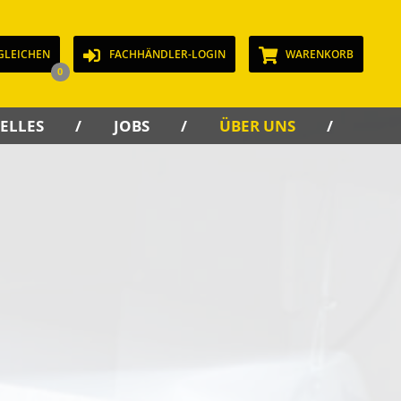
GLEICHEN
FACHHÄNDLER-LOGIN
WARENKORB
0
ELLES
JOBS
ÜBER UNS
KON