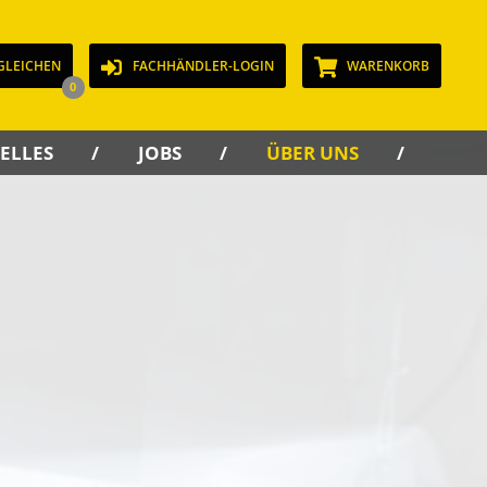
GLEICHEN
FACHHÄNDLER-LOGIN
WARENKORB
0
ELLES
JOBS
ÜBER UNS
KON