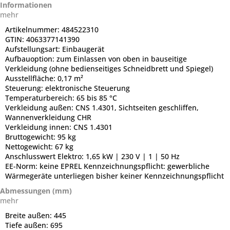
Informationen
mehr
Artikelnummer:
484522310
GTIN:
4063377141390
Aufstellungsart:
Einbaugerät
Aufbauoption:
zum Einlassen von oben in bauseitige
Verkleidung (ohne bedienseitiges Schneidbrett und Spiegel)
Ausstellfläche:
0,17 m²
Steuerung:
elektronische Steuerung
Temperaturbereich:
65 bis 85 °C
Verkleidung außen:
CNS 1.4301, Sichtseiten geschliffen,
Wannenverkleidung CHR
Verkleidung innen:
CNS 1.4301
Bruttogewicht:
95 kg
Nettogewicht:
67 kg
Anschlusswert Elektro:
1,65 kW | 230 V | 1 | 50 Hz
EE-Norm:
keine EPREL Kennzeichnungspflicht: gewerbliche
Wärmegeräte unterliegen bisher keiner Kennzeichnungspflicht
Abmessungen (mm)
mehr
Breite außen:
445
Tiefe außen:
695