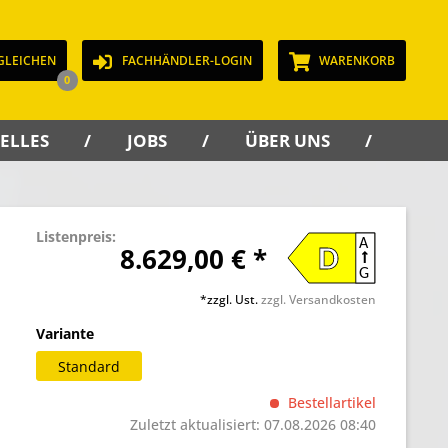
GLEICHEN
FACHHÄNDLER-LOGIN
WARENKORB
0
ELLES
JOBS
ÜBER UNS
KON
Listenpreis:
A
8.629,00 € *
D
G
*zzgl. Ust.
zzgl. Versandkosten
Variante
Standard
Bestellartikel
Zuletzt aktualisiert: 07.08.2026 08:40