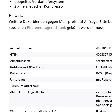
doppeltes Verdampfersystem
2 x hermetischer Kompressor
Hinweis:
Weitere Dekorblenden gegen Mehrpreis auf Anfrage. Bitte be
speziellen
Eiscreme-Lagerschrank
gekühlt werden muss.
Artikelnummer:
453101311
GTIN:
406337715
Anschlussart:
steckerfert
Kühlungsart (Produkt):
Umluftküh
Kältemittel:
R-290 (Pr
Unterbau:
mit Reserv
Türen im Unterbau:
1
Abstell- und Lagerfläche:
extra hohe
Reservefac
nicht geso
Speiseeis 
Warenpräsentationsfläche (TDA):
0,84 m²