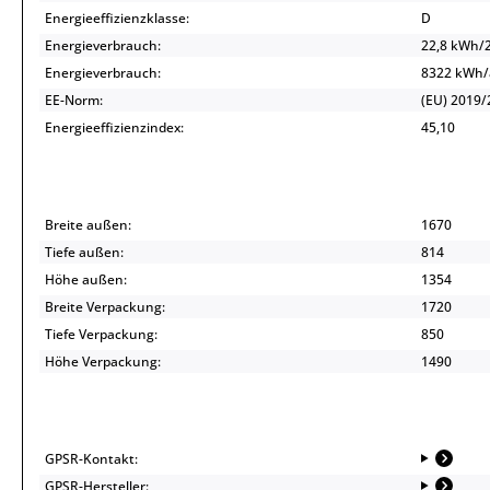
Energieeffizienzklasse:
D
Energieverbrauch:
22,8 kWh/
Energieverbrauch:
8322 kWh
EE-Norm:
(EU) 2019/
Energieeffizienzindex:
45,10
Breite außen:
1670
Tiefe außen:
814
Höhe außen:
1354
Breite Verpackung:
1720
Tiefe Verpackung:
850
Höhe Verpackung:
1490
GPSR-Kontakt:
GPSR-Hersteller: