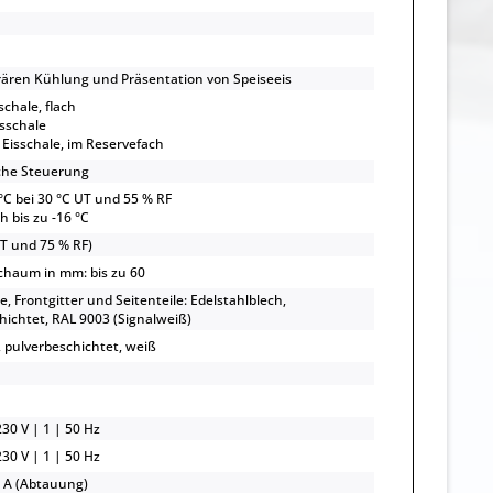
ären Kühlung und Präsentation von Speiseeis
sschale, flach
isschale
 l Eisschale, im Reservefach
che Steuerung
 °C bei 30 °C UT und 55 % RF
h bis zu -16 °C
UT und 75 % RF)
haum in mm: bis zu 60
, Frontgitter und Seitenteile: Edelstahlblech,
hichtet, RAL 9003 (Signalweiß)
, pulverbeschichtet, weiß
30 V | 1 | 50 Hz
30 V | 1 | 50 Hz
4 A (Abtauung)