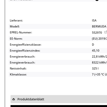
Lieferant:
ISA
Modell:
BERMUDA 
EPREL-Nummer:
552970
EE-Norm:
(EU) 2019/
Energieeffizienzklasse:
D
Energieeffizienzindex:
45,10
Energieverbrauch:
22,8 kWh/
Energieverbrauch:
8322 kWh
Nettoinhalt:
325 l
Klimaklasse:
7 (+35 °C 
Produktdatenblatt