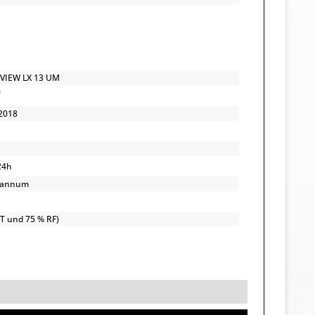
VIEW LX 13 UM
2018
24h
/annum
UT und 75 % RF)